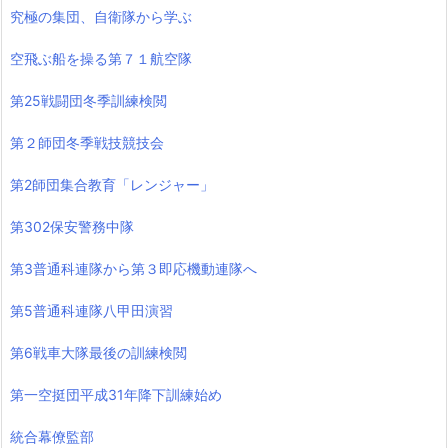
究極の集団、自衛隊から学ぶ
空飛ぶ船を操る第７１航空隊
第25戦闘団冬季訓練検閲
第２師団冬季戦技競技会
第2師団集合教育「レンジャー」
第302保安警務中隊
第3普通科連隊から第３即応機動連隊へ
第5普通科連隊八甲田演習
第6戦車大隊最後の訓練検閲
第一空挺団平成31年降下訓練始め
統合幕僚監部