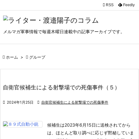

RSS
Feedly

メニュ

メルマガ軍事情報で毎週木曜日連載中の記事アーカイブです。
サイド

前へ

ホーム
>

グループ

次へ

検索
自衛官候補生による射撃場での死傷事件（５）

2024年1月25日

自衛官候補生による射撃場での死傷事件
候補生は2023年6月15日に送検されてから
は、ほとんど取り調べに応じず黙秘していま