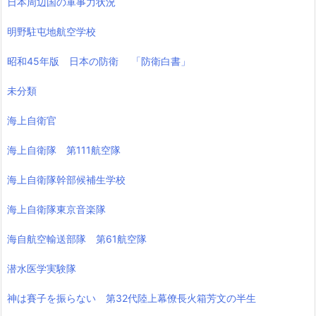
日本周辺国の軍事力状況
明野駐屯地航空学校
昭和45年版 日本の防衛 「防衛白書」
未分類
海上自衛官
海上自衛隊 第111航空隊
海上自衛隊幹部候補生学校
海上自衛隊東京音楽隊
海自航空輸送部隊 第61航空隊
潜水医学実験隊
神は賽子を振らない 第32代陸上幕僚長火箱芳文の半生