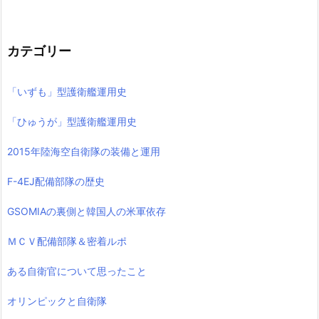
カテゴリー
「いずも」型護衛艦運用史
「ひゅうが」型護衛艦運用史
2015年陸海空自衛隊の装備と運用
F-4EJ配備部隊の歴史
GSOMIAの裏側と韓国人の米軍依存
ＭＣＶ配備部隊＆密着ルポ
ある自衛官について思ったこと
オリンピックと自衛隊