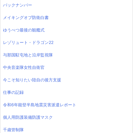
バックナンバー
メイキングオブ防衛白書
ゆうべつ最後の観艦式
レゾリュート・ドラゴン22
与那国駐屯地と沿岸監視隊
中央音楽隊女性自衛官
今こそ知りたい陸自の後方支援
仕事の記録
令和6年能登半島地震災害派遣レポート
個人用防護装備防護マスク
千歳管制隊