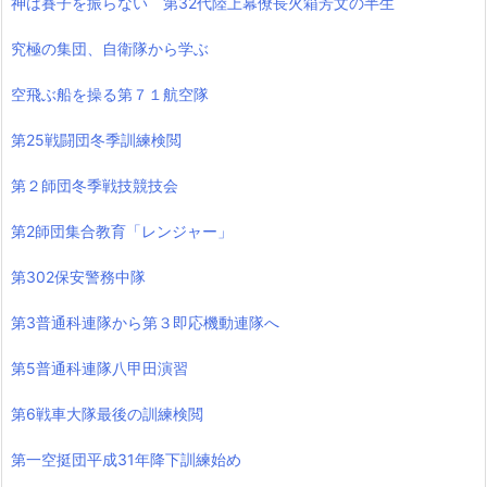
神は賽子を振らない 第32代陸上幕僚長火箱芳文の半生
究極の集団、自衛隊から学ぶ
空飛ぶ船を操る第７１航空隊
第25戦闘団冬季訓練検閲
第２師団冬季戦技競技会
第2師団集合教育「レンジャー」
第302保安警務中隊
第3普通科連隊から第３即応機動連隊へ
第5普通科連隊八甲田演習
第6戦車大隊最後の訓練検閲
第一空挺団平成31年降下訓練始め