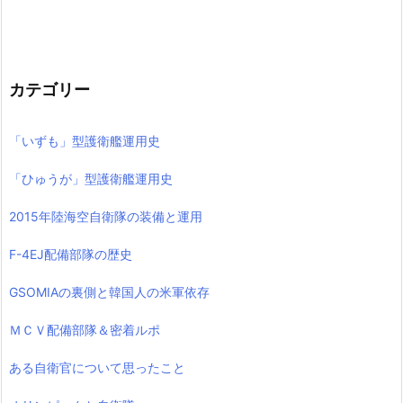
カテゴリー
「いずも」型護衛艦運用史
「ひゅうが」型護衛艦運用史
2015年陸海空自衛隊の装備と運用
F-4EJ配備部隊の歴史
GSOMIAの裏側と韓国人の米軍依存
ＭＣＶ配備部隊＆密着ルポ
ある自衛官について思ったこと