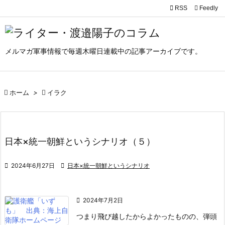

RSS
Feedly

メニュ

メルマガ軍事情報で毎週木曜日連載中の記事アーカイブです。
サイド

前へ

ホーム
>

イラク

次へ

検索
日本×統一朝鮮というシナリオ（５）

2024年6月27日

日本×統一朝鮮というシナリオ

2024年7月2日
つまり飛び越したからよかったものの、弾頭