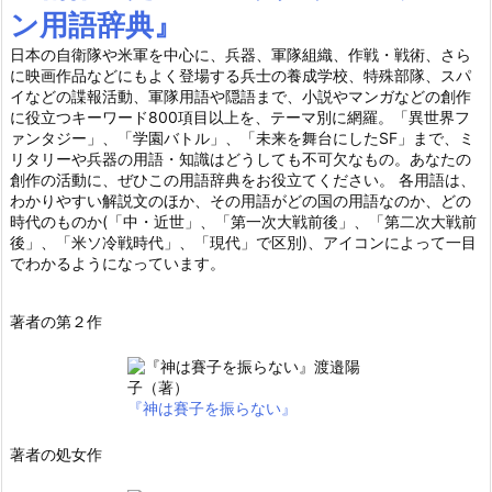
ン用語辞典』
日本の自衛隊や米軍を中心に、兵器、軍隊組織、作戦・戦術、さら
に映画作品などにもよく登場する兵士の養成学校、特殊部隊、スパ
イなどの諜報活動、軍隊用語や隠語まで、小説やマンガなどの創作
に役立つキーワード800項目以上を、テーマ別に網羅。「異世界フ
ァンタジー」、「学園バトル」、「未来を舞台にしたSF」まで、ミ
リタリーや兵器の用語・知識はどうしても不可欠なもの。あなたの
創作の活動に、ぜひこの用語辞典をお役立てください。 各用語は、
わかりやすい解説文のほか、その用語がどの国の用語なのか、どの
時代のものか(「中・近世」、「第一次大戦前後」、「第二次大戦前
後」、「米ソ冷戦時代」、「現代」で区別)、アイコンによって一目
でわかるようになっています。
著者の第２作
『神は賽子を振らない』
著者の処女作