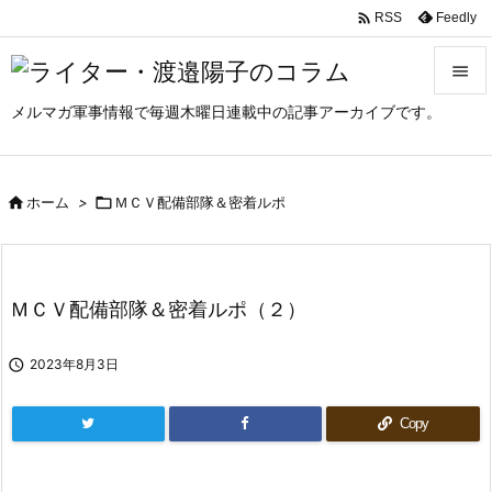

Feedly
RSS

メルマガ軍事情報で毎週木曜日連載中の記事アーカイブです。

メニュ

サイド

ホーム
>

ＭＣＶ配備部隊＆密着ルポ

前へ

ＭＣＶ配備部隊＆密着ルポ（２）
次へ


2023年8月3日
検索
Copy