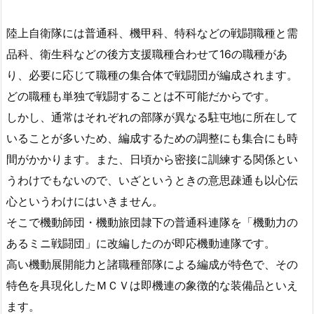
陸上自衛隊には普通科、機甲科、特科などの戦闘職種と需
品科、衛生科などの後方支援職種合わせて16の職種があ
り、必要に応じて職種の集合体で戦闘団が編成されます。
どの職種も単独で戦闘することは不可能だからです。
しかし、通常はそれぞれの部隊が異なる駐屯地に所在して
いることが多いため、編成するための調整にも集合にも時
間がかかります。また、日頃から密接に訓練する関係とい
うわけでもないので、いざというときの意思疎通も以心伝
心というわけにはいきません。
そこで機動師団・機動旅団隷下の普通科連隊を「機動力の
あるミニ戦闘団」に改編したのが即応機動連隊です。
高い機動展開能力と諸職種部隊による編成が特色で、その
特色を具現化したＭＣＶは即機連の象徴的な装備品といえ
ます。