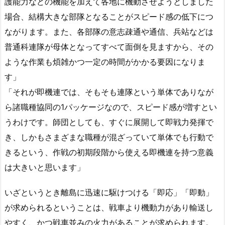
護能力などの機能を加えて各地に機動させようとしました
場合、結構大きな部隊となることがスピード感の低下につ
ながります。また、各部隊の意志疎通や通信、兵站などは
普通科連隊が母体となってすべて面倒を見ますから、その
ような作業も煩雑かつ一定の時間がかかる要因になりま
す」
「それが即機連では、そもそも連隊という単体でありなが
ら諸職種協同の1パッケージなので、スピード感が増すとい
うわけです。師団としても、すぐに展開して即戦力発揮で
き、しかもさまざまな職種が混ざっていて単体でも行動で
きるという、作戦の初期段階から使える即機連を持つ意義
は大きいと思います」
いざというとき離島に迅速に駆けつける「即応」「即動」
が求められるということは、戦車より機動力があり輸送し
やすく、かつ戦車並みの火力があることが求められます。