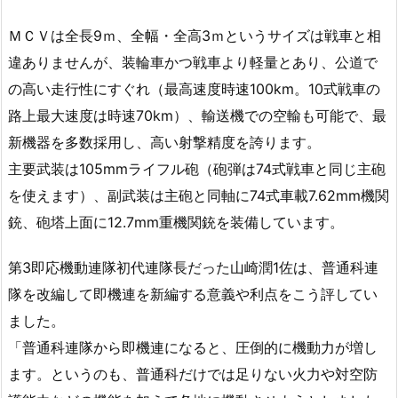
ＭＣＶは全長9ｍ、全幅・全高3ｍというサイズは戦車と相
違ありませんが、装輪車かつ戦車より軽量とあり、公道で
の高い走行性にすぐれ（最高速度時速100km。10式戦車の
路上最大速度は時速70km）、輸送機での空輸も可能で、最
新機器を多数採用し、高い射撃精度を誇ります。
主要武装は105mmライフル砲（砲弾は74式戦車と同じ主砲
を使えます）、副武装は主砲と同軸に74式車載7.62mm機関
銃、砲塔上面に12.7mm重機関銃を装備しています。
第3即応機動連隊初代連隊長だった山崎潤1佐は、普通科連
隊を改編して即機連を新編する意義や利点をこう評してい
ました。
「普通科連隊から即機連になると、圧倒的に機動力が増し
ます。というのも、普通科だけでは足りない火力や対空防