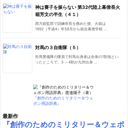
神は賽子を振らない 第32代陸上幕僚長火
箱芳文の半生（４１）
西方総監部で訓練班長を務めた後、火箱は
1992（平成4）年58月から統合幕僚学校 ...
対馬の３自衛隊（５）
対馬警備隊の隊員で対馬出身者は全体の1割強とい
ったところで、3 ～4割が九州出身 ...
『創作のためのミリタリー＆ウェ
ポン用語辞典』
最新作
『創作のためのミリタリー＆ウェポ