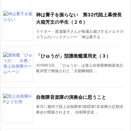
神は賽子を振らない 第32代陸上幕僚長
火箱芳文の半生（２６）
ライター・渡邉陽子さんが毎週お届けするメルマガ
コラムのバックナンバー「神は賽子を ...
「ひゅうが」型護衛艦運用史（３）
2019年3月、「ひゅうが」は海上自衛隊舞鶴基地北
吸岸壁で開催された「京都舞鶴防 ...
自衛隊音楽隊の演奏会に思うこと
来月に都内で陸上自衛隊第1師団第1音楽隊の定期演
奏会が開催されます。 自衛隊音楽 ...