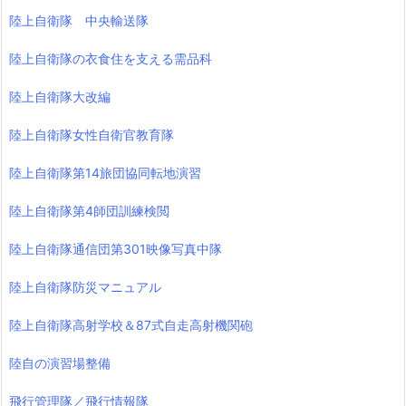
陸上自衛隊 中央輸送隊
陸上自衛隊の衣食住を支える需品科
陸上自衛隊大改編
陸上自衛隊女性自衛官教育隊
陸上自衛隊第14旅団協同転地演習
陸上自衛隊第4師団訓練検閲
陸上自衛隊通信団第301映像写真中隊
陸上自衛隊防災マニュアル
陸上自衛隊高射学校＆87式自走高射機関砲
陸自の演習場整備
飛行管理隊／飛行情報隊