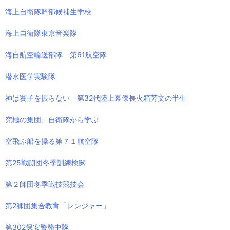
海上自衛隊幹部候補生学校
海上自衛隊東京音楽隊
海自航空輸送部隊 第61航空隊
潜水医学実験隊
神は賽子を振らない 第32代陸上幕僚長火箱芳文の半生
究極の集団、自衛隊から学ぶ
空飛ぶ船を操る第７１航空隊
第25戦闘団冬季訓練検閲
第２師団冬季戦技競技会
第2師団集合教育「レンジャー」
第302保安警務中隊