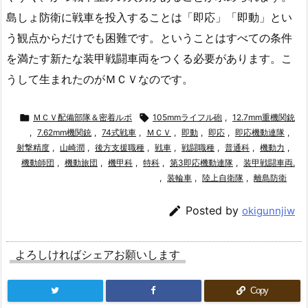
島しょ防衛に戦車を投入することは「即応」「即動」とい
う観点からだけでも困難です。ということはすべての条件
を満たす新たな装甲戦闘車両をつくる必要があります。こ
うして生まれたのがＭＣＶなのです。

ＭＣＶ配備部隊＆密着ルポ

105mmライフル砲
,
12.7mm重機関銃
,
7.62mm機関銃
,
74式戦車
,
ＭＣＶ
,
即動
,
即応
,
即応機動連隊
,
射撃精度
,
山崎潤
,
後方支援職種
,
戦車
,
戦闘職種
,
普通科
,
機動力
,
機動師団
,
機動旅団
,
機甲科
,
特科
,
第3即応機動連隊
,
装甲戦闘車両.
,
装輪車
,
陸上自衛隊
,
離島防衛

Posted by
okigunnjiw
よろしければシェアお願いします
Copy