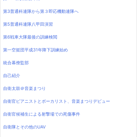
第3普通科連隊から第３即応機動連隊へ
第5普通科連隊八甲田演習
第6戦車大隊最後の訓練検閲
第一空挺団平成31年降下訓練始め
統合幕僚監部
自己紹介
自衛太鼓＠音楽まつり
自衛官ピアニストとボーカリスト、音楽まつりデビュー
自衛官候補生による射撃場での死傷事件
自衛隊とその他のUAV