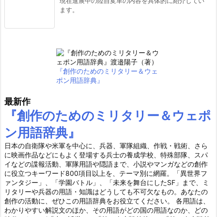
現在進展中の陸自変革の内容を具体的に紹介してい
ます。
『創作のためのミリタリー＆ウェ
ポン用語辞典』
最新作
『創作のためのミリタリー＆ウェポ
ン用語辞典』
日本の自衛隊や米軍を中心に、兵器、軍隊組織、作戦・戦術、さら
に映画作品などにもよく登場する兵士の養成学校、特殊部隊、スパ
イなどの諜報活動、軍隊用語や隠語まで、小説やマンガなどの創作
に役立つキーワード800項目以上を、テーマ別に網羅。「異世界フ
ァンタジー」、「学園バトル」、「未来を舞台にしたSF」まで、ミ
リタリーや兵器の用語・知識はどうしても不可欠なもの。あなたの
創作の活動に、ぜひこの用語辞典をお役立てください。 各用語は、
わかりやすい解説文のほか、その用語がどの国の用語なのか、どの