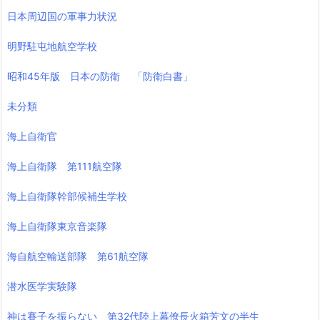
日本周辺国の軍事力状況
明野駐屯地航空学校
昭和45年版 日本の防衛 「防衛白書」
未分類
海上自衛官
海上自衛隊 第111航空隊
海上自衛隊幹部候補生学校
海上自衛隊東京音楽隊
海自航空輸送部隊 第61航空隊
潜水医学実験隊
神は賽子を振らない 第32代陸上幕僚長火箱芳文の半生