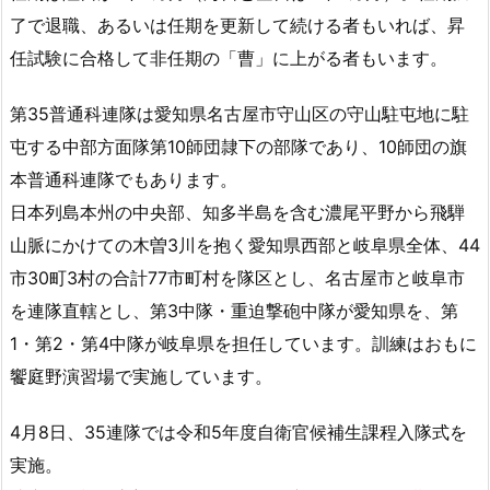
了で退職、あるいは任期を更新して続ける者もいれば、昇
任試験に合格して非任期の「曹」に上がる者もいます。
第35普通科連隊は愛知県名古屋市守山区の守山駐屯地に駐
屯する中部方面隊第10師団隷下の部隊であり、10師団の旗
本普通科連隊でもあります。
日本列島本州の中央部、知多半島を含む濃尾平野から飛騨
山脈にかけての木曽3川を抱く愛知県西部と岐阜県全体、44
市30町3村の合計77市町村を隊区とし、名古屋市と岐阜市
を連隊直轄とし、第3中隊・重迫撃砲中隊が愛知県を、第
1・第2・第4中隊が岐阜県を担任しています。訓練はおもに
饗庭野演習場で実施しています。
4月8日、35連隊では令和5年度自衛官候補生課程入隊式を
実施。