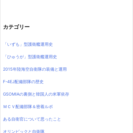
カテゴリー
「いずも」型護衛艦運用史
「ひゅうが」型護衛艦運用史
2015年陸海空自衛隊の装備と運用
F-4EJ配備部隊の歴史
GSOMIAの裏側と韓国人の米軍依存
ＭＣＶ配備部隊＆密着ルポ
ある自衛官について思ったこと
オリンピックと自衛隊