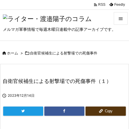

Feedly
RSS

メルマガ軍事情報で毎週木曜日連載中の記事アーカイブです。

メニュ

サイド

ホーム
>

自衛官候補生による射撃場での死傷事件

前へ

自衛官候補生による射撃場での死傷事件（１）
次へ


2023年12月14日
検索
Copy