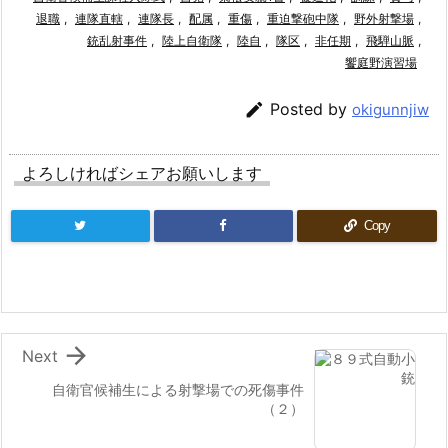
退職
,
連隊直轄
,
連隊長
,
配属
,
重傷
,
重迫撃砲中隊
,
野外射撃場
,
銃乱射事件
,
陸上自衛隊
,
陸自
,
隊区
,
非任期
,
飛騨山脈
,
饗庭野演習場

Posted by
okigunnjiw
よろしければシェアお願いします
Copy

Next
自衛官候補生による射撃場での死傷事件
（２）