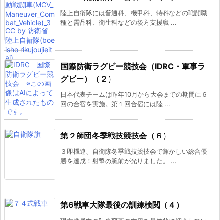
陸上自衛隊には普通科、機甲科、特科などの戦闘職
種と需品科、衛生科などの後方支援職 ...
国際防衛ラグビー競技会（IDRC・軍事ラ
グビー）（２）
日本代表チームは昨年10月から大会までの期間に６
回の合宿を実施。第１回合宿には陸 ...
第２師団冬季戦技競技会（６）
３即機連、自衛隊冬季戦技競技会で輝かしい総合優
勝を達成！射撃の腕前が光りました。 ...
第6戦車大隊最後の訓練検閲（４）