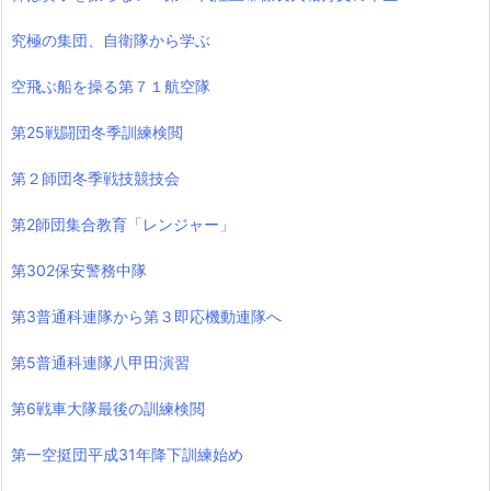
究極の集団、自衛隊から学ぶ
空飛ぶ船を操る第７１航空隊
第25戦闘団冬季訓練検閲
第２師団冬季戦技競技会
第2師団集合教育「レンジャー」
第302保安警務中隊
第3普通科連隊から第３即応機動連隊へ
第5普通科連隊八甲田演習
第6戦車大隊最後の訓練検閲
第一空挺団平成31年降下訓練始め