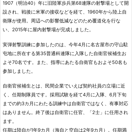
1907（明治40）年に旧陸軍歩兵第68連隊の射撃場として開
設され、戦後に米軍の接収などを経て、1960年から陸上自
衛隊が使用。周辺への影響低減などのため覆道化を行な
い、2015年に屋内射撃場が完成しました。
実弾射撃訓練に参加したのは、今年4月に名古屋市の守山駐
屯地に所在する第35普通科連隊に入隊した自衛官候補生お
よそ70名です。また、指導にあたる自衛官もおよそ50名も
参加しました。
自衛官候補生とは、民間企業でいえば契約社員の立場に近
く、任期制隊員です。採用試験を経て4月に入隊、6月下旬
までの約3カ月にわたる訓練中は自衛官ではなく、有事対応
はありません。終了後は自衛官に任官、「2士」に任用され
ます。
任期は陸自が1年9カ月（海自と空自は2年9カ月）。任期満