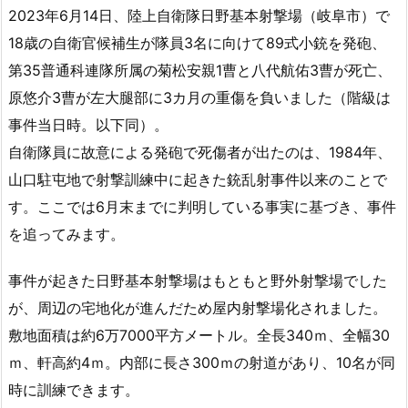
2023年6月14日、陸上自衛隊日野基本射撃場（岐阜市）で
18歳の自衛官候補生が隊員3名に向けて89式小銃を発砲、
第35普通科連隊所属の菊松安親1曹と八代航佑3曹が死亡、
原悠介3曹が左大腿部に3カ月の重傷を負いました（階級は
事件当日時。以下同）。
自衛隊員に故意による発砲で死傷者が出たのは、1984年、
山口駐屯地で射撃訓練中に起きた銃乱射事件以来のことで
す。ここでは6月末までに判明している事実に基づき、事件
を追ってみます。
事件が起きた日野基本射撃場はもともと野外射撃場でした
が、周辺の宅地化が進んだため屋内射撃場化されました。
敷地面積は約6万7000平方メートル。全長340ｍ、全幅30
ｍ、軒高約4ｍ。内部に長さ300ｍの射道があり、10名が同
時に訓練できます。