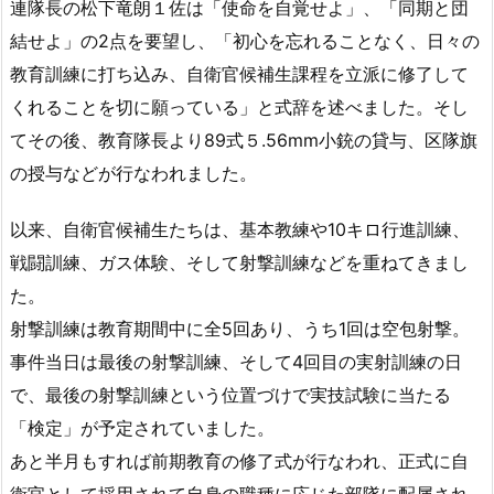
連隊長の松下竜朗１佐は「使命を自覚せよ」、「同期と団
結せよ」の2点を要望し、「初心を忘れることなく、日々の
教育訓練に打ち込み、自衛官候補生課程を立派に修了して
くれることを切に願っている」と式辞を述べました。そし
てその後、教育隊長より89式５.56mm小銃の貸与、区隊旗
の授与などが行なわれました。
以来、自衛官候補生たちは、基本教練や10キロ行進訓練、
戦闘訓練、ガス体験、そして射撃訓練などを重ねてきまし
た。
射撃訓練は教育期間中に全5回あり、うち1回は空包射撃。
事件当日は最後の射撃訓練、そして4回目の実射訓練の日
で、最後の射撃訓練という位置づけで実技試験に当たる
「検定」が予定されていました。
あと半月もすれば前期教育の修了式が行なわれ、正式に自
衛官として採用されて自身の職種に応じた部隊に配属され