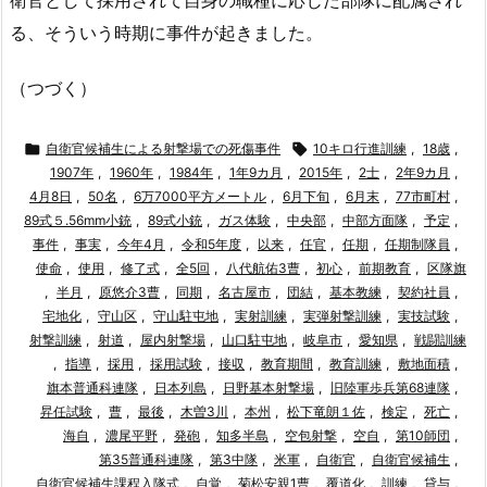
る、そういう時期に事件が起きました。
（つづく）

自衛官候補生による射撃場での死傷事件

10キロ行進訓練
,
18歳
,
1907年
,
1960年
,
1984年
,
1年9カ月
,
2015年
,
2士
,
2年9カ月
,
4月8日
,
50名
,
6万7000平方メートル
,
6月下旬
,
6月末
,
77市町村
,
89式５.56mm小銃
,
89式小銃
,
ガス体験
,
中央部
,
中部方面隊
,
予定
,
事件
,
事実
,
今年4月
,
令和5年度
,
以来
,
任官
,
任期
,
任期制隊員
,
使命
,
使用
,
修了式
,
全5回
,
八代航佑3曹
,
初心
,
前期教育
,
区隊旗
,
半月
,
原悠介3曹
,
同期
,
名古屋市
,
団結
,
基本教練
,
契約社員
,
宅地化
,
守山区
,
守山駐屯地
,
実射訓練
,
実弾射撃訓練
,
実技試験
,
射撃訓練
,
射道
,
屋内射撃場
,
山口駐屯地
,
岐阜市
,
愛知県
,
戦闘訓練
,
指導
,
採用
,
採用試験
,
接収
,
教育期間
,
教育訓練
,
敷地面積
,
旗本普通科連隊
,
日本列島
,
日野基本射撃場
,
旧陸軍歩兵第68連隊
,
昇任試験
,
曹
,
最後
,
木曽3川
,
本州
,
松下竜朗１佐
,
検定
,
死亡
,
海自
,
濃尾平野
,
発砲
,
知多半島
,
空包射撃
,
空自
,
第10師団
,
第35普通科連隊
,
第3中隊
,
米軍
,
自衛官
,
自衛官候補生
,
自衛官候補生課程入隊式
,
自覚
,
菊松安親1曹
,
覆道化
,
訓練
,
貸与
,