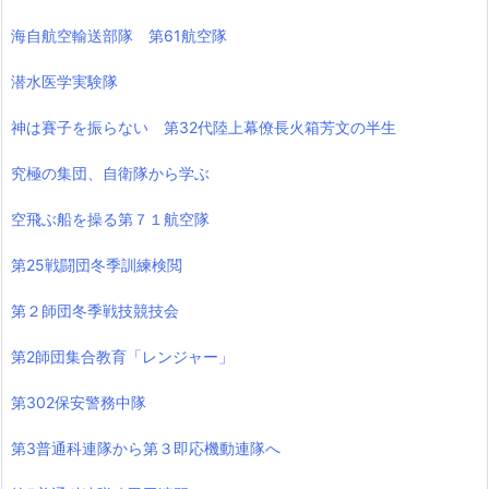
海自航空輸送部隊 第61航空隊
潜水医学実験隊
神は賽子を振らない 第32代陸上幕僚長火箱芳文の半生
究極の集団、自衛隊から学ぶ
空飛ぶ船を操る第７１航空隊
第25戦闘団冬季訓練検閲
第２師団冬季戦技競技会
第2師団集合教育「レンジャー」
第302保安警務中隊
第3普通科連隊から第３即応機動連隊へ