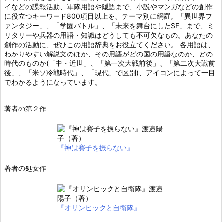
イなどの諜報活動、軍隊用語や隠語まで、小説やマンガなどの創作
に役立つキーワード800項目以上を、テーマ別に網羅。「異世界フ
ァンタジー」、「学園バトル」、「未来を舞台にしたSF」まで、ミ
リタリーや兵器の用語・知識はどうしても不可欠なもの。あなたの
創作の活動に、ぜひこの用語辞典をお役立てください。 各用語は、
わかりやすい解説文のほか、その用語がどの国の用語なのか、どの
時代のものか(「中・近世」、「第一次大戦前後」、「第二次大戦前
後」、「米ソ冷戦時代」、「現代」で区別)、アイコンによって一目
でわかるようになっています。
著者の第２作
『神は賽子を振らない』
著者の処女作
『オリンピックと自衛隊』