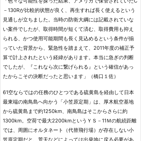
「色々な可能性を探った結果、アメリカで保管されていたC
－130Rが比較的状態が良く、再生すれば長く使えるという
見通しが立ちました。当時の防衛大綱には記載されていな
い案件でしたが、取得時間が短くて済む、取得費用も抑え
られる、かつ使用可能期間も長く見込めるという条件が揃
っていた背景から、緊急性を踏まえて、2011年度の補正予
算で計上されたという経緯があります。本当に急ぎの判断
でしたが、『これなら次に繋げられる』という確信があっ
たからこその決断だったと思います」（橋口１佐）
61空ならではの任務のひとつである硫黄島を経由して日本
最東端の南鳥島へ向かう「小笠原定期」は、厚木航空基地
から硫黄島まで約1250km、南鳥島はそこからさらに約
1300km。空荷で最大2200kmというＹＳ－11Ｍの航続距離
では、周囲にオルタネート（代替飛行場）が存在しない小
笠原定期だと、荒天などによっては出発地に戻る必要があ