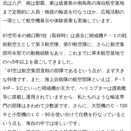
北は八戸、南は那覇、東は硫黄島や南鳥島の海自航空基地
まで定期的に人員・物資の輸送を行なうほか、広報活動の
一環として航空機展示や体験搭乗も実施しています。
61空司令の橋口剛1佐（取材時）は過去に哨戒機Ｐ－１の戦
術航空士として第３航空隊、第51航空隊に、さらに航空集
団司令部での勤務経験もあり、これまでに厚木航空基地で
のべ5年以上を過ごしてきました。
「61空は航空集団直轄の部隊であるという点が、まず大き
な特徴です。また、海上自衛隊の航空部隊といえば、P－1
やP－３Cといった哨戒機が主力で、ヘリコプターは護衛艦
等に搭載し運用されていますから、私たちのような輸送専
門の部隊はきわめて少数派です。さらに、大型機のＣ－130
Ｒと小型機のＬＣ－90を使い分けて任務を行なっていると
いう点も、海自の中では珍しいです」