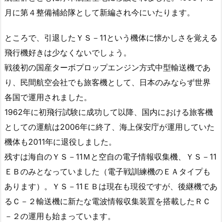
月に第４整備補給隊として新編され今にいたります。
ところで、引退したＹＳ－11という機体に懐かしさを覚える
飛行機好きは少なくないでしょう。
戦後初の国産ターボプロップエンジン方式中型輸送機であ
り、民間航空会社でも旅客機として、日本のみならず世界
各国で運用されました。
1962年に初飛行試験に成功して以降、国内における旅客機
としての運航は2006年に終了、海上保安庁が運用していた
機体も2011年に退役しました。
残すは海自のＹＳ－11Ｍと空自の電子情報収集機、ＹＳ－11
ＥＢのみとなっていました（電子戦訓練機のＥＡタイプも
あります）。ＹＳ－11ＥＢは現在も現役ですが、後継機であ
るＣ－２輸送機に新たな電波情報収集装置を搭載したＲＣ
－２の運用も始まっています。