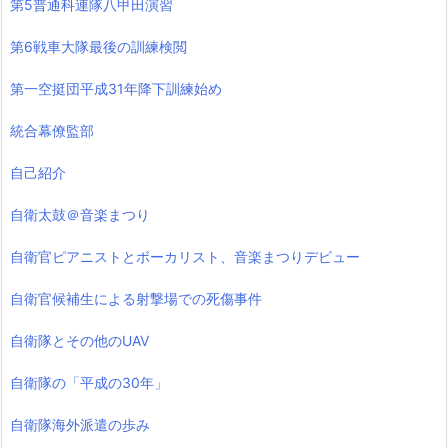
第5普通科連隊八甲田演習
第6戦車大隊最後の訓練検閲
第一空挺団平成31年降下訓練始め
統合幕僚監部
自己紹介
自衛太鼓＠音楽まつり
自衛官ピアニストとボーカリスト、音楽まつりデビュー
自衛官候補生による射撃場での死傷事件
自衛隊とその他のUAV
自衛隊の「平成の30年」
自衛隊海外派遣の歩み