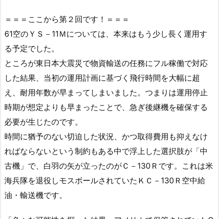
＝＝＝ここから第２回です！＝＝＝
61空のＹＳ－11Ｍについては、本来はもう少し長く運用す
る予定でした。
ところが東日本大震災で物資輸送の任務にフル稼働で対応
した結果、当初の運用計画に基づく飛行時間を大幅に超
え、耐用年数が早まってしまいました。つまりは運用停止
時期が想定よりも早まったことで、急ぎ後継機を確保する
必要が生じたのです。
時間に猶予のない切迫した状況、かつ取得費用も抑えなけ
ればならないという制約もある中で浮上した選択肢が「中
古機」で、白羽の矢が立ったのがＣ－130Ｒです。これは米
海兵隊を退役しモスボールされていたＫＣ－130Ｒ空中給
油・輸送機です。