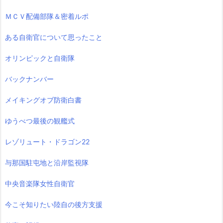
ＭＣＶ配備部隊＆密着ルポ
ある自衛官について思ったこと
オリンピックと自衛隊
バックナンバー
メイキングオブ防衛白書
ゆうべつ最後の観艦式
レゾリュート・ドラゴン22
与那国駐屯地と沿岸監視隊
中央音楽隊女性自衛官
今こそ知りたい陸自の後方支援