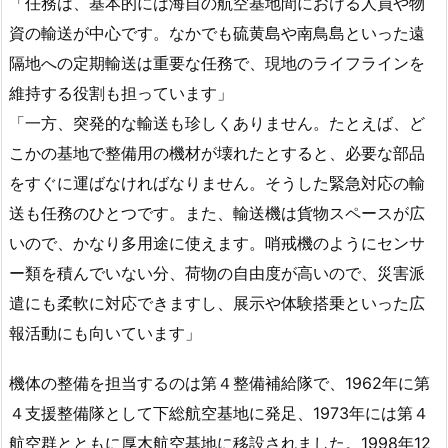
「任務は、基本的には海自の航空基地間における人員や物
資の輸送が中心です。なかでも硫黄島や南鳥島といった遠
隔地への定期輸送は重要な任務で、現地のライフラインを
維持する役割も担っています」
「一方、突発的な輸送も珍しくありません。たとえば、ど
こかの基地で整備用の機材が壊れたとすると、必要な部品
をすぐに運ばなければなりません。そうした緊急対応の輸
送も任務のひとつです。また、輸送機は貨物スペースが広
いので、かなり多用途に使えます。哨戒機のようにセンサ
ー類を積んでいない分、荷物の自由度が高いので、災害派
遣にも柔軟に対応できますし、展示や体験搭乗といった広
報活動にも向いています」
機体の整備を担当するのは第４整備補給隊で、1962年に第
４支援整備隊として下総航空基地に発足、1973年には第４
航空群とともに厚木航空基地に移設されました。1998年12