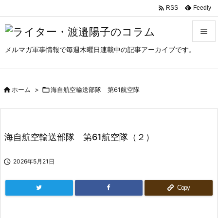

Feedly
RSS

メルマガ軍事情報で毎週木曜日連載中の記事アーカイブです。

メニュ

サイド

ホーム
>

海自航空輸送部隊 第61航空隊

前へ

海自航空輸送部隊 第61航空隊（２）
次へ


2026年5月21日
検索
Copy