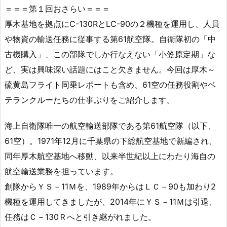
＝＝＝第１回おさらい＝＝＝
厚木基地を拠点にC-130RとLC-90の２機種を運用し、人員
や物資の輸送任務に従事する第61航空隊。自衛隊初の「中
古機購入」、この部隊でしか行なえない「小笠原定期」な
ど、実は興味深い話題にはこと欠きません。今回は厚木～
硫黄島フライト同乗レポートも含め、61空の任務役割やベ
テランクルーたちの仕事ぶりをご紹介します。
海上自衛隊唯一の航空輸送部隊である第61航空隊（以下、
61空）。1971年12月に千葉県の下総航空基地で新編され、
同年厚木航空基地へ移動、以来半世紀以上にわたり海自の
航空輸送業務を担っています。
創隊からＹＳ－11Ｍを、1989年からはＬＣ－90も加わり2
機種を運用してきましたが、2014年にＹＳ－11Ｍは引退、
任務はＣ－130Ｒへと引き継がれました。