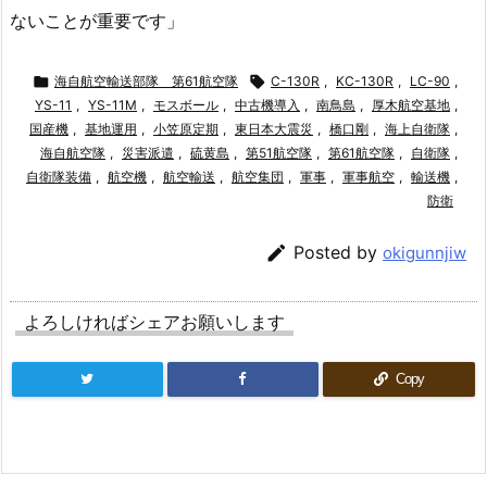
ないことが重要です」

海自航空輸送部隊 第61航空隊

C-130R
,
KC-130R
,
LC-90
,
YS-11
,
YS-11M
,
モスボール
,
中古機導入
,
南鳥島
,
厚木航空基地
,
国産機
,
基地運用
,
小笠原定期
,
東日本大震災
,
橋口剛
,
海上自衛隊
,
海自航空隊
,
災害派遣
,
硫黄島
,
第51航空隊
,
第61航空隊
,
自衛隊
,
自衛隊装備
,
航空機
,
航空輸送
,
航空集団
,
軍事
,
軍事航空
,
輸送機
,
防衛

Posted by
okigunnjiw
よろしければシェアお願いします
Copy