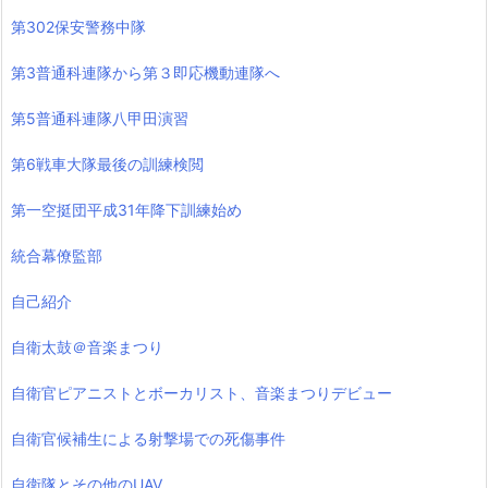
第302保安警務中隊
第3普通科連隊から第３即応機動連隊へ
第5普通科連隊八甲田演習
第6戦車大隊最後の訓練検閲
第一空挺団平成31年降下訓練始め
統合幕僚監部
自己紹介
自衛太鼓＠音楽まつり
自衛官ピアニストとボーカリスト、音楽まつりデビュー
自衛官候補生による射撃場での死傷事件
自衛隊とその他のUAV