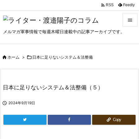

Feedly
RSS

メルマガ軍事情報で毎週木曜日連載中の記事アーカイブです。

メニュ

サイド

ホーム
>

日本に足りないシステム＆法整備

前へ

日本に足りないシステム＆法整備（５）
次へ


2024年9月19日
検索
Copy