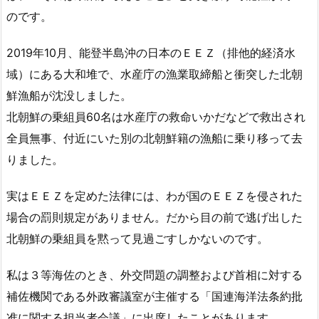
のです。
2019年10月、能登半島沖の日本のＥＥＺ（排他的経済水
域）にある大和堆で、水産庁の漁業取締船と衝突した北朝
鮮漁船が沈没しました。
北朝鮮の乗組員60名は水産庁の救命いかだなどで救出され
全員無事、付近にいた別の北朝鮮籍の漁船に乗り移って去
りました。
実はＥＥＺを定めた法律には、わが国のＥＥＺを侵された
場合の罰則規定がありません。だから目の前で逃げ出した
北朝鮮の乗組員を黙って見過ごすしかないのです。
私は３等海佐のとき、外交問題の調整および首相に対する
補佐機関である外政審議室が主催する「国連海洋法条約批
准に関する担当者会議」に出席したことがあります。