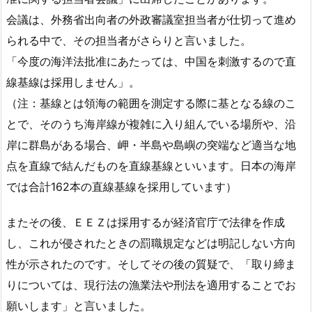
会議は、外務省出向者の外政審議室担当者が仕切って進め
られる中で、その担当者がさらりと言いました。
「今度の海洋法批准にあたっては、中国を刺激するので直
線基線は採用しません」。
（注：基線とは領海の範囲を測定する際に基となる線のこ
とで、そのうち海岸線が複雑に入り組んでいる場所や、沿
岸に群島がある場合、岬・半島や島嶼の突端など適当な地
点を直線で結んだものを直線基線といいます。日本の海岸
では合計162本の直線基線を採用しています）
またその後、ＥＥＺは採用するが経済官庁で法律を作成
し、これが侵されたときの罰職規定などは明記しない方向
性が示されたのです。そしてその後の質疑で、「取り締ま
りについては、現行法の漁業法や刑法を適用することでお
願いします」と言いました。