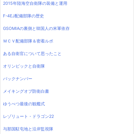
2015年陸海空自衛隊の装備と運用
F-4EJ配備部隊の歴史
GSOMIAの裏側と韓国人の米軍依存
ＭＣＶ配備部隊＆密着ルポ
ある自衛官について思ったこと
オリンピックと自衛隊
バックナンバー
メイキングオブ防衛白書
ゆうべつ最後の観艦式
レゾリュート・ドラゴン22
与那国駐屯地と沿岸監視隊