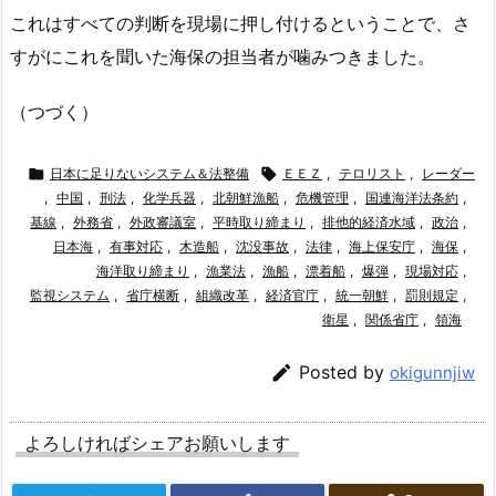
これはすべての判断を現場に押し付けるということで、さ
すがにこれを聞いた海保の担当者が噛みつきました。
（つづく）

日本に足りないシステム＆法整備

ＥＥＺ
,
テロリスト
,
レーダー
,
中国
,
刑法
,
化学兵器
,
北朝鮮漁船
,
危機管理
,
国連海洋法条約
,
基線
,
外務省
,
外政審議室
,
平時取り締まり
,
排他的経済水域
,
政治
,
日本海
,
有事対応
,
木造船
,
沈没事故
,
法律
,
海上保安庁
,
海保
,
海洋取り締まり
,
漁業法
,
漁船
,
漂着船
,
爆弾
,
現場対応
,
監視システム
,
省庁横断
,
組織改革
,
経済官庁
,
統一朝鮮
,
罰則規定
,
衛星
,
関係省庁
,
領海

Posted by
okigunnjiw
よろしければシェアお願いします