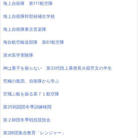
海上自衛隊 第111航空隊
海上自衛隊幹部候補生学校
海上自衛隊東京音楽隊
海自航空輸送部隊 第61航空隊
潜水医学実験隊
神は賽子を振らない 第32代陸上幕僚長火箱芳文の半生
究極の集団、自衛隊から学ぶ
空飛ぶ船を操る第７１航空隊
第25戦闘団冬季訓練検閲
第２師団冬季戦技競技会
第2師団集合教育「レンジャー」