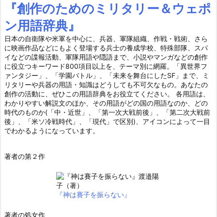
『創作のためのミリタリー＆ウェポ
ン用語辞典』
日本の自衛隊や米軍を中心に、兵器、軍隊組織、作戦・戦術、さら
に映画作品などにもよく登場する兵士の養成学校、特殊部隊、スパ
イなどの諜報活動、軍隊用語や隠語まで、小説やマンガなどの創作
に役立つキーワード800項目以上を、テーマ別に網羅。「異世界フ
ァンタジー」、「学園バトル」、「未来を舞台にしたSF」まで、ミ
リタリーや兵器の用語・知識はどうしても不可欠なもの。あなたの
創作の活動に、ぜひこの用語辞典をお役立てください。 各用語は、
わかりやすい解説文のほか、その用語がどの国の用語なのか、どの
時代のものか(「中・近世」、「第一次大戦前後」、「第二次大戦前
後」、「米ソ冷戦時代」、「現代」で区別)、アイコンによって一目
でわかるようになっています。
著者の第２作
『神は賽子を振らない』
著者の処女作