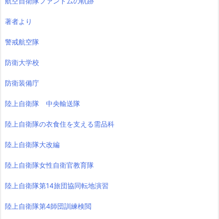
航空自衛隊ファントムの軌跡
著者より
警戒航空隊
防衛大学校
防衛装備庁
陸上自衛隊 中央輸送隊
陸上自衛隊の衣食住を支える需品科
陸上自衛隊大改編
陸上自衛隊女性自衛官教育隊
陸上自衛隊第14旅団協同転地演習
陸上自衛隊第4師団訓練検閲