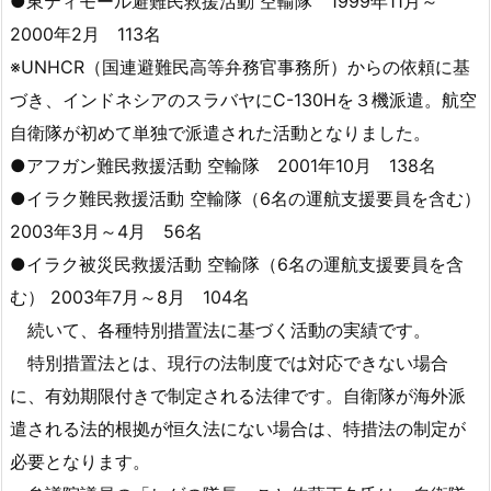
●東ティモール避難民救援活動 空輸隊 1999年11月～
2000年2月 113名
※UNHCR（国連避難民高等弁務官事務所）からの依頼に基
づき、インドネシアのスラバヤにC-130Hを３機派遣。航空
自衛隊が初めて単独で派遣された活動となりました。
●アフガン難民救援活動 空輸隊 2001年10月 138名
●イラク難民救援活動 空輸隊（6名の運航支援要員を含む）
2003年3月～4月 56名
●イラク被災民救援活動 空輸隊（6名の運航支援要員を含
む） 2003年7月～8月 104名
続いて、各種特別措置法に基づく活動の実績です。
特別措置法とは、現行の法制度では対応できない場合
に、有効期限付きで制定される法律です。自衛隊が海外派
遣される法的根拠が恒久法にない場合は、特措法の制定が
必要となります。