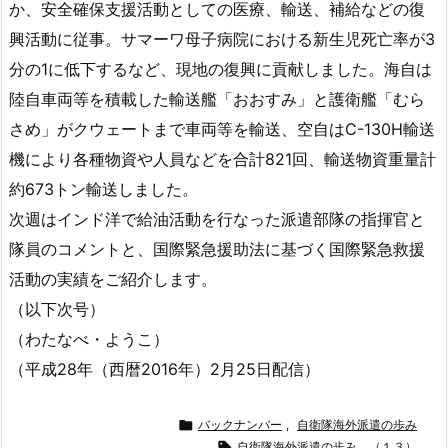
か、安全確保支援活動としての医療、輸送、補給などの復
興活動に従事。サマーワ母子病院における新生児死亡率が3
分の1に低下するなど、現地の復興に貢献しました。海自は
陸自車両等を積載した輸送艦「おおすみ」と護衛艦「むら
さめ」がクウェートまで車両等を輸送、空自はC-130H輸送
機により各種物資や人員などを合計821回、輸送物資重量計
約673トン輸送しました。
次週はインド洋で給油活動を行なった派遣部隊の指揮官と
隊員のコメントと、国際緊急援助法に基づく国際緊急救援
活動の実績をご紹介します。
（以下次号）
（わたなべ・ようこ）
（平成28年（西暦2016年）2月25日配信）

バックナンバー
,
自衛隊海外派遣の歩み

自衛隊海外派遣の歩み （１３）