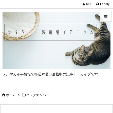

Feedly
RSS


メニュ

サイド

前へ

次へ
メルマガ軍事情報で毎週木曜日連載中の記事アーカイブです。

検索

ホーム
>

バックナンバー