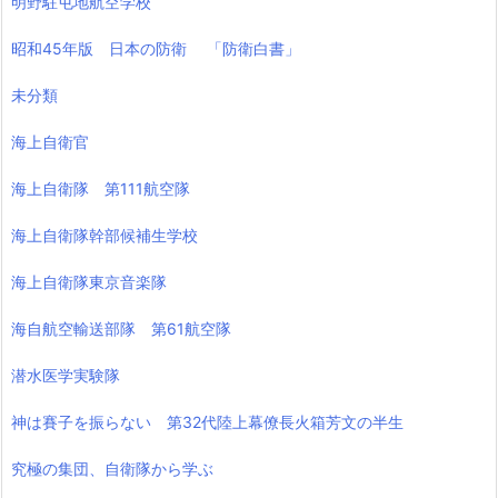
明野駐屯地航空学校
昭和45年版 日本の防衛 「防衛白書」
未分類
海上自衛官
海上自衛隊 第111航空隊
海上自衛隊幹部候補生学校
海上自衛隊東京音楽隊
海自航空輸送部隊 第61航空隊
潜水医学実験隊
神は賽子を振らない 第32代陸上幕僚長火箱芳文の半生
究極の集団、自衛隊から学ぶ