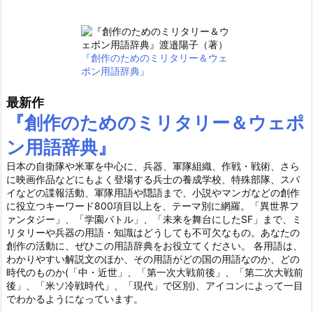
『創作のためのミリタリー＆ウェ
ポン用語辞典』
最新作
『創作のためのミリタリー＆ウェポ
ン用語辞典』
日本の自衛隊や米軍を中心に、兵器、軍隊組織、作戦・戦術、さら
に映画作品などにもよく登場する兵士の養成学校、特殊部隊、スパ
イなどの諜報活動、軍隊用語や隠語まで、小説やマンガなどの創作
に役立つキーワード800項目以上を、テーマ別に網羅。「異世界フ
ァンタジー」、「学園バトル」、「未来を舞台にしたSF」まで、ミ
リタリーや兵器の用語・知識はどうしても不可欠なもの。あなたの
創作の活動に、ぜひこの用語辞典をお役立てください。 各用語は、
わかりやすい解説文のほか、その用語がどの国の用語なのか、どの
時代のものか(「中・近世」、「第一次大戦前後」、「第二次大戦前
後」、「米ソ冷戦時代」、「現代」で区別)、アイコンによって一目
でわかるようになっています。