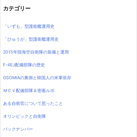
カテゴリー
「いずも」型護衛艦運用史
「ひゅうが」型護衛艦運用史
2015年陸海空自衛隊の装備と運用
F-4EJ配備部隊の歴史
GSOMIAの裏側と韓国人の米軍依存
ＭＣＶ配備部隊＆密着ルポ
ある自衛官について思ったこと
オリンピックと自衛隊
バックナンバー