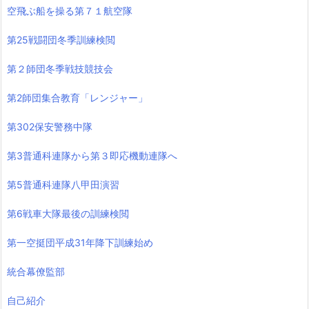
空飛ぶ船を操る第７１航空隊
第25戦闘団冬季訓練検閲
第２師団冬季戦技競技会
第2師団集合教育「レンジャー」
第302保安警務中隊
第3普通科連隊から第３即応機動連隊へ
第5普通科連隊八甲田演習
第6戦車大隊最後の訓練検閲
第一空挺団平成31年降下訓練始め
統合幕僚監部
自己紹介