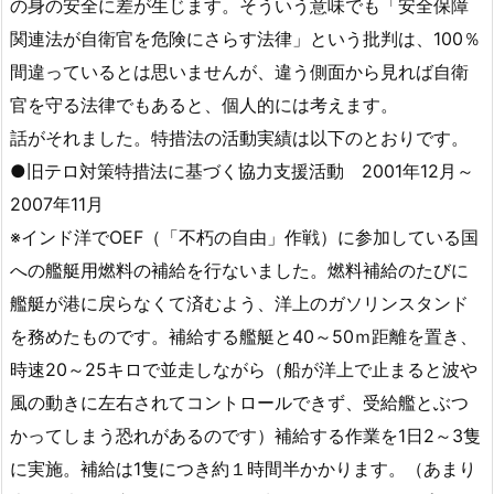
の身の安全に差が生じます。そういう意味でも「安全保障
関連法が自衛官を危険にさらす法律」という批判は、100％
間違っているとは思いませんが、違う側面から見れば自衛
官を守る法律でもあると、個人的には考えます。
話がそれました。特措法の活動実績は以下のとおりです。
●旧テロ対策特措法に基づく協力支援活動 2001年12月～
2007年11月
※インド洋でOEF（「不朽の自由」作戦）に参加している国
への艦艇用燃料の補給を行ないました。燃料補給のたびに
艦艇が港に戻らなくて済むよう、洋上のガソリンスタンド
を務めたものです。補給する艦艇と40～50ｍ距離を置き、
時速20～25キロで並走しながら（船が洋上で止まると波や
風の動きに左右されてコントロールできず、受給艦とぶつ
かってしまう恐れがあるのです）補給する作業を1日2～3隻
に実施。補給は1隻につき約１時間半かかります。（あまり