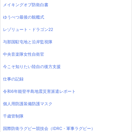
メイキングオブ防衛白書
ゆうべつ最後の観艦式
レゾリュート・ドラゴン22
与那国駐屯地と沿岸監視隊
中央音楽隊女性自衛官
今こそ知りたい陸自の後方支援
仕事の記録
令和6年能登半島地震災害派遣レポート
個人用防護装備防護マスク
千歳管制隊
国際防衛ラグビー競技会（IDRC・軍事ラグビー）