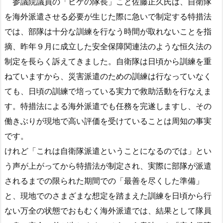
参議院議員の「ヒゲの隊長」こと佐藤正久氏は、自衛隊
を海外派遣させる必要が生じた際に急いで制定する特措法
では、部隊は十分な訓練を行なう時間が取れないことを指
摘、昨年９月に成立した安全保障関連法のような恒久法の
制定を長らく訴えてきました。自衛隊は日頃から訓練を重
ねていますから、災害派遣のための訓練は行なっていなく
ても、日頃の訓練で培っている実力で救助活動を行なえま
す。特措法による海外派遣でも任務を完遂しますし、その
働きぶりが現地で高い評価を受けていることは周知の事実
です。
けれど「これは自衛隊派遣ということになるのでは」とい
う声が上がってから特措法が制定され、実際に部隊が派遣
されるまでの限られた期間での「最善を尽くした準備」
と、現地でのさまざまな想定を踏まえた訓練を日頃から行
ない万全の状態でおもむく海外派遣では、結果として隊員