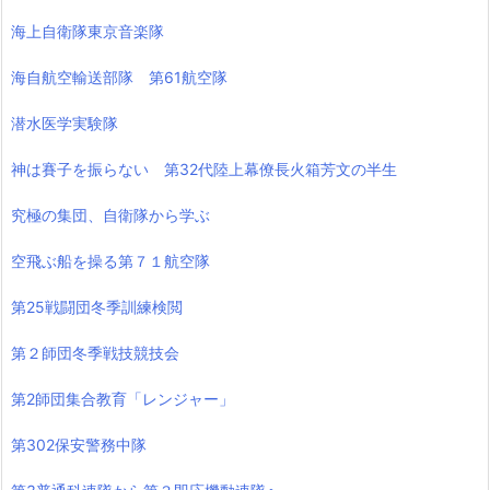
海上自衛隊東京音楽隊
海自航空輸送部隊 第61航空隊
潜水医学実験隊
神は賽子を振らない 第32代陸上幕僚長火箱芳文の半生
究極の集団、自衛隊から学ぶ
空飛ぶ船を操る第７１航空隊
第25戦闘団冬季訓練検閲
第２師団冬季戦技競技会
第2師団集合教育「レンジャー」
第302保安警務中隊