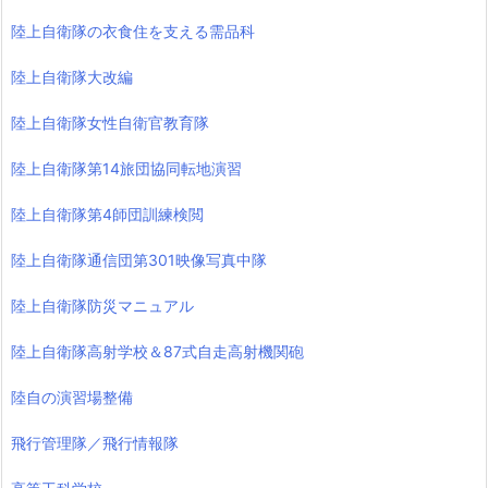
陸上自衛隊の衣食住を支える需品科
陸上自衛隊大改編
陸上自衛隊女性自衛官教育隊
陸上自衛隊第14旅団協同転地演習
陸上自衛隊第4師団訓練検閲
陸上自衛隊通信団第301映像写真中隊
陸上自衛隊防災マニュアル
陸上自衛隊高射学校＆87式自走高射機関砲
陸自の演習場整備
飛行管理隊／飛行情報隊