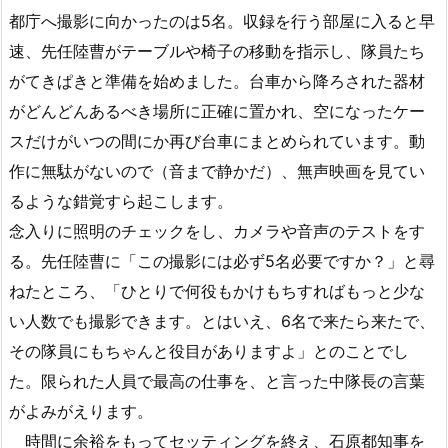
都庁へ撮影に向かったのは5名。収録を行う部屋に入ると早
速、先任陸曹がテーブルや椅子の移動を指示し、隊員たち
がてきぱきと準備を始めました。台車から降ろされた器材
がどんどんあるべき場所に正確に置かれ、空になったケー
スだけがいつの間にか再び台車にまとめられています。動
作に無駄がないので（音まで静かだ）、無声映画を見てい
るような錯覚すら起こします。
念入りに照明のチェックをし、カメラや音声のテストをす
る。先任陸曹に「この撮影には必ず5名必要ですか？」と尋
ねたところ、「ひとりで何役もかけもちすればもっと少な
い人数でも撮影できます。とはいえ、6名で来たら来たで、
その隊員にもちゃんと役目がありますよ」とのことでし
た。限られた人員で最高の仕事を、と言った中隊長の言葉
がよみがえります。
時間に余裕をもってセッティングを終え、石原都知事を