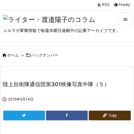

Feedly
RSS

メルマガ軍事情報で毎週木曜日連載中の記事アーカイブです。

メニュ

サイド

ホーム
>

バックナンバー

前へ

陸上自衛隊通信団第301映像写真中隊（５）
次へ


2015年5月14日
検索
Copy