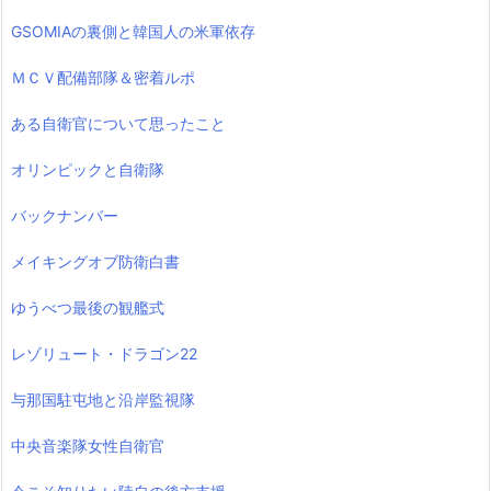
GSOMIAの裏側と韓国人の米軍依存
ＭＣＶ配備部隊＆密着ルポ
ある自衛官について思ったこと
オリンピックと自衛隊
バックナンバー
メイキングオブ防衛白書
ゆうべつ最後の観艦式
レゾリュート・ドラゴン22
与那国駐屯地と沿岸監視隊
中央音楽隊女性自衛官