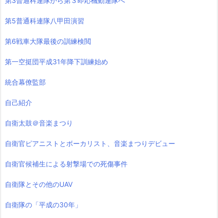
第3普通科連隊から第３即応機動連隊へ
第5普通科連隊八甲田演習
第6戦車大隊最後の訓練検閲
第一空挺団平成31年降下訓練始め
統合幕僚監部
自己紹介
自衛太鼓＠音楽まつり
自衛官ピアニストとボーカリスト、音楽まつりデビュー
自衛官候補生による射撃場での死傷事件
自衛隊とその他のUAV
自衛隊の「平成の30年」