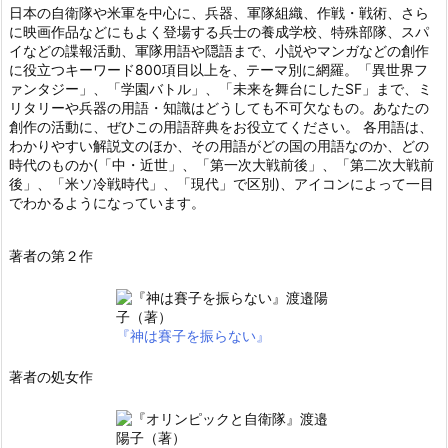
日本の自衛隊や米軍を中心に、兵器、軍隊組織、作戦・戦術、さら
に映画作品などにもよく登場する兵士の養成学校、特殊部隊、スパ
イなどの諜報活動、軍隊用語や隠語まで、小説やマンガなどの創作
に役立つキーワード800項目以上を、テーマ別に網羅。「異世界フ
ァンタジー」、「学園バトル」、「未来を舞台にしたSF」まで、ミ
リタリーや兵器の用語・知識はどうしても不可欠なもの。あなたの
創作の活動に、ぜひこの用語辞典をお役立てください。 各用語は、
わかりやすい解説文のほか、その用語がどの国の用語なのか、どの
時代のものか(「中・近世」、「第一次大戦前後」、「第二次大戦前
後」、「米ソ冷戦時代」、「現代」で区別)、アイコンによって一目
でわかるようになっています。
著者の第２作
『神は賽子を振らない』
著者の処女作