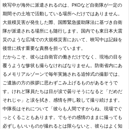
映写中が海外に派遣されるのは、PKOなど自衛隊が一定の
期間その土地で活動している場所へだけではありません。
大規模災害が発生した際、国際緊急援助隊法に基づき自衛
隊が派遣される場所にも随行します。国内でも東日本大震
災のような広域での大規模災害において、映写中は記録を
後世に残す重要な責務を担っています。
だからこそ、彼らは自衛官の働きだけでなく、現地の目を
覆うような惨状も撮らなければなりません。防衛省内にあ
るメモリアルゾーンで毎年実施される追悼式の撮影では、
ご遺族の方の挨拶に思わずこみ上げるものがあるそうで
す。けれど隊員たちは目が涙で曇りそうになると「だめだ
それじゃ」と涙を拭き、感情を押し殺して撮り続けます。
中隊長はそれについて「彼らも人間ですからね、現場でぐ
っとくることもあります。でもその感情のままに撮っても
必ずしもいいものが撮れるとは限らないと、彼らはよく知