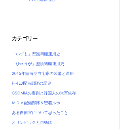
カテゴリー
「いずも」型護衛艦運用史
「ひゅうが」型護衛艦運用史
2015年陸海空自衛隊の装備と運用
F-4EJ配備部隊の歴史
GSOMIAの裏側と韓国人の米軍依存
ＭＣＶ配備部隊＆密着ルポ
ある自衛官について思ったこと
オリンピックと自衛隊