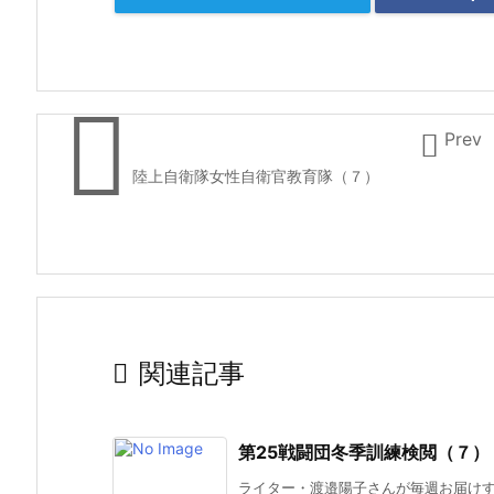


Prev
陸上自衛隊女性自衛官教育隊（７）

関連記事
第25戦闘団冬季訓練検閲（７）
ライター・渡邉陽子さんが毎週お届けする