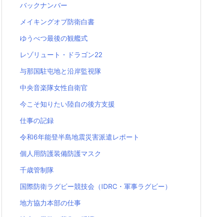
バックナンバー
メイキングオブ防衛白書
ゆうべつ最後の観艦式
レゾリュート・ドラゴン22
与那国駐屯地と沿岸監視隊
中央音楽隊女性自衛官
今こそ知りたい陸自の後方支援
仕事の記録
令和6年能登半島地震災害派遣レポート
個人用防護装備防護マスク
千歳管制隊
国際防衛ラグビー競技会（IDRC・軍事ラグビー）
地方協力本部の仕事