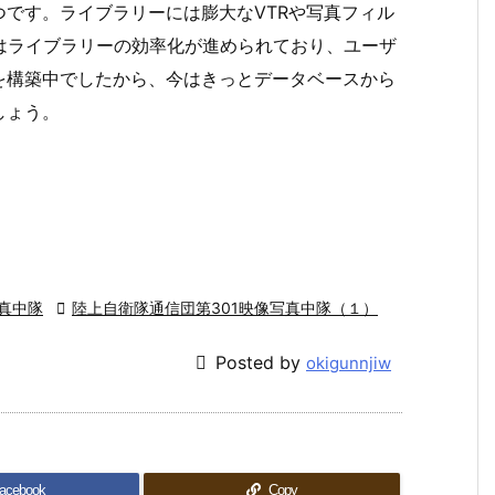
です。ライブラリーには膨大なVTRや写真フィル
はライブラリーの効率化が進められており、ユーザ
を構築中でしたから、今はきっとデータベースから
しょう。
真中隊

陸上自衛隊通信団第301映像写真中隊（１）

Posted by
okigunnjiw
acebook
Copy