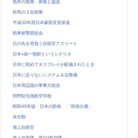
地本の業務、募集と援護
対馬の３自衛隊
平成30年西日本豪雨災害派遣
戦車射撃競技会
日の丸を背負う自衛官アスリート
日本×統一朝鮮というシナリオ
日本に初めてオスプレイが配備されたとき
日本に足りないシステム＆法整備
日本周辺国の軍事力状況
明野駐屯地航空学校
昭和45年版 日本の防衛 「防衛白書」
未分類
海上自衛官
海上自衛隊 第111航空隊