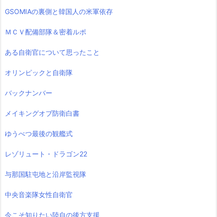
GSOMIAの裏側と韓国人の米軍依存
ＭＣＶ配備部隊＆密着ルポ
ある自衛官について思ったこと
オリンピックと自衛隊
バックナンバー
メイキングオブ防衛白書
ゆうべつ最後の観艦式
レゾリュート・ドラゴン22
与那国駐屯地と沿岸監視隊
中央音楽隊女性自衛官
今こそ知りたい陸自の後方支援