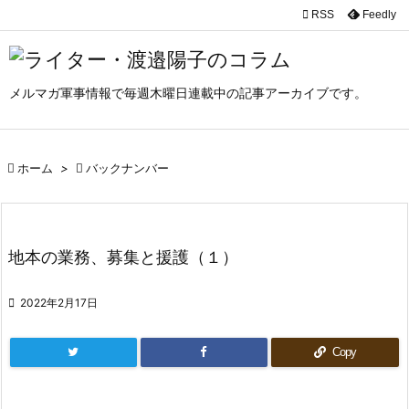

RSS
Feedly

メニュ

メルマガ軍事情報で毎週木曜日連載中の記事アーカイブです。
サイド

前へ

ホーム
>

バックナンバー

次へ

検索
地本の業務、募集と援護（１）

2022年2月17日
Copy