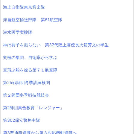
海上自衛隊東京音楽隊
海自航空輸送部隊 第61航空隊
潜水医学実験隊
神は賽子を振らない 第32代陸上幕僚長火箱芳文の半生
究極の集団、自衛隊から学ぶ
空飛ぶ船を操る第７１航空隊
第25戦闘団冬季訓練検閲
第２師団冬季戦技競技会
第2師団集合教育「レンジャー」
第302保安警務中隊
第3普通科連隊から第３即応機動連隊へ