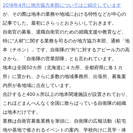
2018年4月に地方協力本部についてはご紹介しています
が、その際は地本の業務や地域における特性などが中心の
記事でした。最初にさらっとおさらいしておきます。
自衛官の募集、退職自衛官のための就職支援や教育など、
特に“人材”に関する業務を司るのが地方協力本部、通称「地
本（チホン）」です。自衛隊の“外”に対するアピール力の高
さから、「自衛隊の営業部隊」とも言われています。
地本は全国50カ所（北海道に４カ所、全都府県に各１カ
所）に置かれ、さらに多数の地域事務所、出張所、募集案
内所が各地域に点在しています。
合計すると400ヵ所以上の地本関連施設が設置されており、
これほどまんべんなく全国に散らばっている自衛隊の組織
は地本だけです。
業務は自衛官募集業務を筆頭に、自衛隊の広報活動（駐屯
地や基地で催されるイベントの案内、学校向けに見学・体