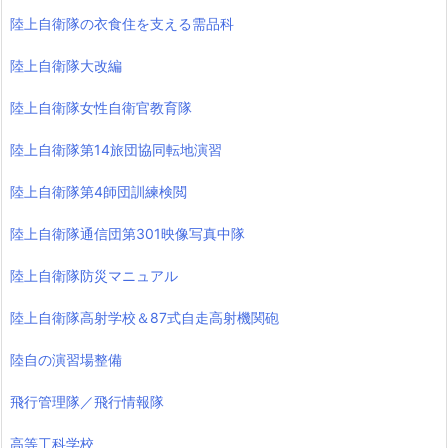
陸上自衛隊の衣食住を支える需品科
陸上自衛隊大改編
陸上自衛隊女性自衛官教育隊
陸上自衛隊第14旅団協同転地演習
陸上自衛隊第4師団訓練検閲
陸上自衛隊通信団第301映像写真中隊
陸上自衛隊防災マニュアル
陸上自衛隊高射学校＆87式自走高射機関砲
陸自の演習場整備
飛行管理隊／飛行情報隊
高等工科学校