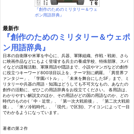
『創作のためのミリタリー＆ウェ
ポン用語辞典』
最新作
『創作のためのミリタリー＆ウェポ
ン用語辞典』
日本の自衛隊や米軍を中心に、兵器、軍隊組織、作戦・戦術、さら
に映画作品などにもよく登場する兵士の養成学校、特殊部隊、スパ
イなどの諜報活動、軍隊用語や隠語まで、小説やマンガなどの創作
に役立つキーワード800項目以上を、テーマ別に網羅。「異世界フ
ァンタジー」、「学園バトル」、「未来を舞台にしたSF」まで、ミ
リタリーや兵器の用語・知識はどうしても不可欠なもの。あなたの
創作の活動に、ぜひこの用語辞典をお役立てください。 各用語は、
わかりやすい解説文のほか、その用語がどの国の用語なのか、どの
時代のものか(「中・近世」、「第一次大戦前後」、「第二次大戦前
後」、「米ソ冷戦時代」、「現代」で区別)、アイコンによって一目
でわかるようになっています。
著者の第２作