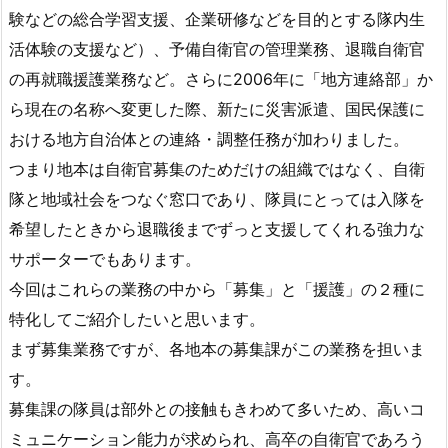
験などの総合学習支援、企業研修などを目的とする隊内生
活体験の支援など）、予備自衛官の管理業務、退職自衛官
の再就職援護業務など。さらに2006年に「地方連絡部」か
ら現在の名称へ変更した際、新たに災害派遣、国民保護に
おける地方自治体との連絡・調整任務が加わりました。
つまり地本は自衛官募集のためだけの組織ではなく、自衛
隊と地域社会をつなぐ窓口であり、隊員にとっては入隊を
希望したときから退職後までずっと支援してくれる強力な
サポーターでもあります。
今回はこれらの業務の中から「募集」と「援護」の２種に
特化してご紹介したいと思います。
まず募集業務ですが、各地本の募集課がこの業務を担いま
す。
募集課の隊員は部外との接触もきわめて多いため、高いコ
ミュニケーション能力が求められ、高卒の自衛官であろう