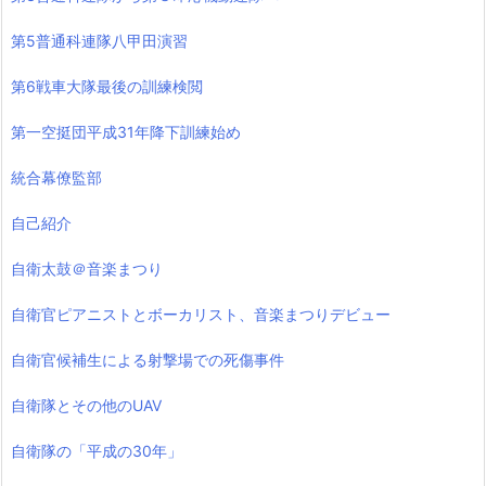
第5普通科連隊八甲田演習
第6戦車大隊最後の訓練検閲
第一空挺団平成31年降下訓練始め
統合幕僚監部
自己紹介
自衛太鼓＠音楽まつり
自衛官ピアニストとボーカリスト、音楽まつりデビュー
自衛官候補生による射撃場での死傷事件
自衛隊とその他のUAV
自衛隊の「平成の30年」