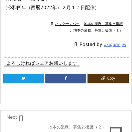
（令和四年（西暦2022年）２月１７日配信）

バックナンバー
,
地本の業務、募集と援護

地本の業務、募集と援護（１）

Posted by
okigunnjiw
よろしければシェアお願いします
Copy

Next
地本の業務、募集と援護（２）