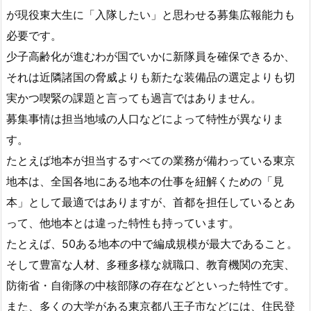
が現役東大生に「入隊したい」と思わせる募集広報能力も
必要です。
少子高齢化が進むわが国でいかに新隊員を確保できるか、
それは近隣諸国の脅威よりも新たな装備品の選定よりも切
実かつ喫緊の課題と言っても過言ではありません。
募集事情は担当地域の人口などによって特性が異なりま
す。
たとえば地本が担当するすべての業務が備わっている東京
地本は、全国各地にある地本の仕事を紐解くための「見
本」として最適ではありますが、首都を担任しているとあ
って、他地本とは違った特性も持っています。
たとえば、50ある地本の中で編成規模が最大であること。
そして豊富な人材、多種多様な就職口、教育機関の充実、
防衛省・自衛隊の中核部隊の存在などといった特性です。
また、多くの大学がある東京都八王子市などには、住民登