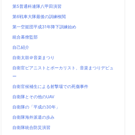
第5普通科連隊八甲田演習
第6戦車大隊最後の訓練検閲
第一空挺団平成31年降下訓練始め
統合幕僚監部
自己紹介
自衛太鼓＠音楽まつり
自衛官ピアニストとボーカリスト、音楽まつりデビュ
ー
自衛官候補生による射撃場での死傷事件
自衛隊とその他のUAV
自衛隊の「平成の30年」
自衛隊海外派遣の歩み
自衛隊統合防災演習