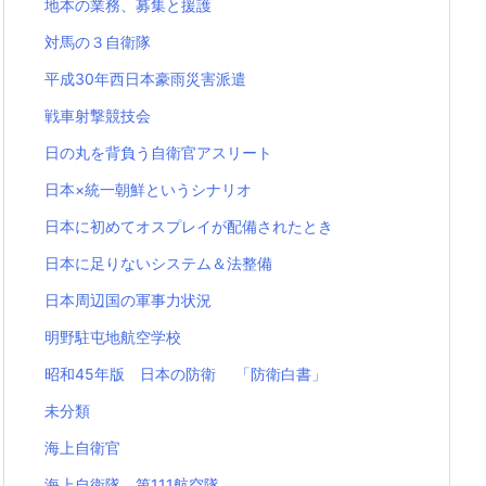
地本の業務、募集と援護
対馬の３自衛隊
平成30年西日本豪雨災害派遣
戦車射撃競技会
日の丸を背負う自衛官アスリート
日本×統一朝鮮というシナリオ
日本に初めてオスプレイが配備されたとき
日本に足りないシステム＆法整備
日本周辺国の軍事力状況
明野駐屯地航空学校
昭和45年版 日本の防衛 「防衛白書」
未分類
海上自衛官
海上自衛隊 第111航空隊