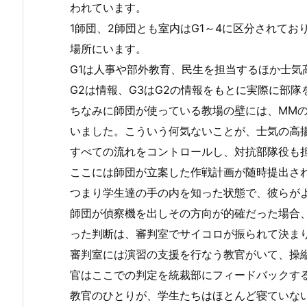
われています。
1師団、2師団とも室内はG1～4に区分されて
場所にいます。
G1は人事や部外教育、民生を担当するほか士気
G2は情報、G3はG2の情報をもとに実際に部
ちなみに師団が使っている教場の壁には、MM
いました。こういう何気ないことが、士気の高
すべての流れをコントロールし、対抗部隊役も
ここには師団が立案した作戦計画が随時提出さ
つまり学生達の手の内を知った状態で、彼らが
師団が偵察機を出しその方向が的確だった場合
った判断は、審判室でサイコロが振られて決ま
審判室には演習の支援を行なう教官がいて、操
官はここでの判定を統裁部にフィードバックす
教官のひとりが、学生たちはほとんど寝ていな