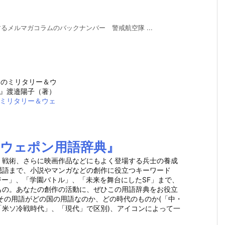
メルマガコラムのバックナンバー 警戒航空隊 ...
ミリタリー＆ウェ
ウェポン用語辞典』
・戦術、さらに映画作品などにもよく登場する兵士の養成
隠語まで、小説やマンガなどの創作に役立つキーワード
ジー」、「学園バトル」、「未来を舞台にしたSF」まで、
もの。あなたの創作の活動に、ぜひこの用語辞典をお役立
その用語がどの国の用語なのか、どの時代のものか(「中・
米ソ冷戦時代」、「現代」で区別)、アイコンによって一