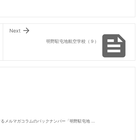

Next

明野駐屯地航空学校（９）
メルマガコラムのバックナンバー「明野駐屯地 ...