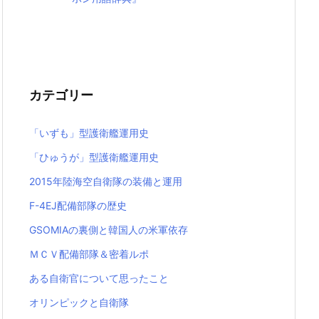
カテゴリー
「いずも」型護衛艦運用史
「ひゅうが」型護衛艦運用史
2015年陸海空自衛隊の装備と運用
F-4EJ配備部隊の歴史
GSOMIAの裏側と韓国人の米軍依存
ＭＣＶ配備部隊＆密着ルポ
ある自衛官について思ったこと
オリンピックと自衛隊