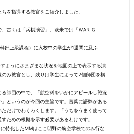
たちを指導する教官をご紹介しました。
、古くは「兵棋演習」、欧米では「ＷAR Ｇ
（幹部上級課程）に入校中の学生が1週間に及ぶ
かすようにさまざまな状況を地図の上で表示する演
役のみ教官とし、残りは学生によって2個師団を構
なる師団の中で、「航空科をいかにアピールし戦況
か」というのが今回の主旨です。言葉に語弊がある
いただけでわくわくします。「うちをうまく使って
通すための根拠を示す必要があるわけです。
科に特化したMMはここ明野の航空学校でのみ行な