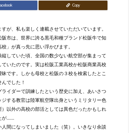
acebook
Copy
ますが、私も楽しく連載させていただいています。
松阪市は、世界に誇る黒毛和種ブランド松阪牛で知
高校」が真っ先に思い浮かびます。
操縦していた頃、全国の数少ない航空部が集まって
していたのです。実は松阪工業高校か松阪商業高校
曖昧です。しかも母校と松阪の３校を検索したとこ
せんでした！
グライダーで訓練したという歴史に加え、あいさつ
ッジする教官は陸軍航空隊出身というミリタリー色
梨）以外の高校の部活としては異色だったかもしれ
たが……
い人間になってしまいました（笑）。いきなり余談