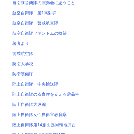
自衛隊音楽隊の演奏会に思うこと
航空自衛隊 第1高射群
航空自衛隊 警戒航空隊
航空自衛隊ファントムの軌跡
著者より
警戒航空隊
防衛大学校
防衛装備庁
陸上自衛隊 中央輸送隊
陸上自衛隊の衣食住を支える需品科
陸上自衛隊大改編
陸上自衛隊女性自衛官教育隊
陸上自衛隊第14旅団協同転地演習