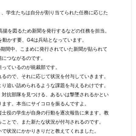
おり、学生たちは自分が割り当てられた任務に応じた
高揚を図るため新聞を発行するなどの任務を担当。
隊を動かす要、G4は兵站となっています。
の期間中、こまめに発行されていた新聞が貼られて
揚につながるのです。
担っているのが統裁部です。
れるので、それに応じて状況を付与していきます。
より追い詰められるような課題を与えるわけです。
、対抗部隊を見つける、あるいは撃墜されるかとい
ります。本当にサイコロを振るんですよ。
縦士役の学生が自身の行動を逐次報告に来ます。教
ることで、また新たな状況が付与されるのです。
いで状況にかかりきりだと教えてくれました。