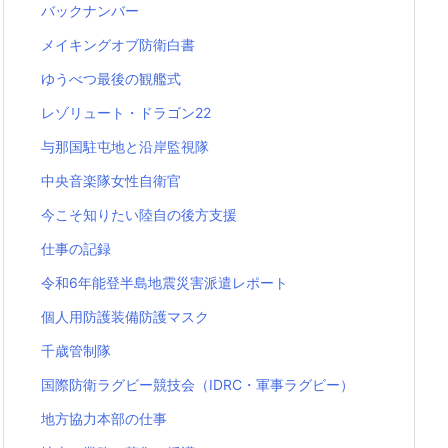
バックナンバー
メイキングオブ防衛白書
ゆうべつ最後の観艦式
レゾリュート・ドラゴン22
与那国駐屯地と沿岸監視隊
中央音楽隊女性自衛官
今こそ知りたい陸自の後方支援
仕事の記録
令和6年能登半島地震災害派遣レポート
個人用防護装備防護マスク
千歳管制隊
国際防衛ラグビー競技会（IDRC・軍事ラグビー）
地方協力本部の仕事