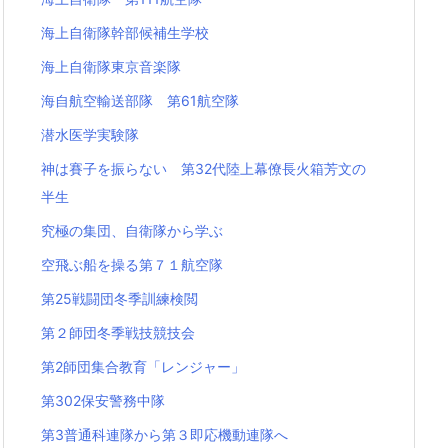
海上自衛隊幹部候補生学校
海上自衛隊東京音楽隊
海自航空輸送部隊 第61航空隊
潜水医学実験隊
神は賽子を振らない 第32代陸上幕僚長火箱芳文の
半生
究極の集団、自衛隊から学ぶ
空飛ぶ船を操る第７１航空隊
第25戦闘団冬季訓練検閲
第２師団冬季戦技競技会
第2師団集合教育「レンジャー」
第302保安警務中隊
第3普通科連隊から第３即応機動連隊へ