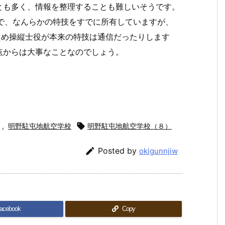
とも多く、情報を整理することも難しいそうです。
科で、なんらかの特技をすでに所有していますが、
ため操縦士役が本来の特技は通信だったりします
点からは大事なことなのでしょう。
,
明野駐屯地航空学校

明野駐屯地航空学校（８）

Posted by
okigunnjiw
acebook
Copy