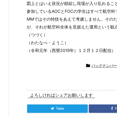
図上とはいえ状況が錯綜し現場が入り乱れるこ
参加しているAOCとFOCの学生はすべて航空
MMではその特技をあえて考慮しません。その
が、それが航空科全体を見据えた運用という観
（つづく）
（わたなべ・ようこ）
（令和元年（西暦2019年）１２月１２日配信）

バックナンバー
よろしければシェアお願いします
Twitter
F