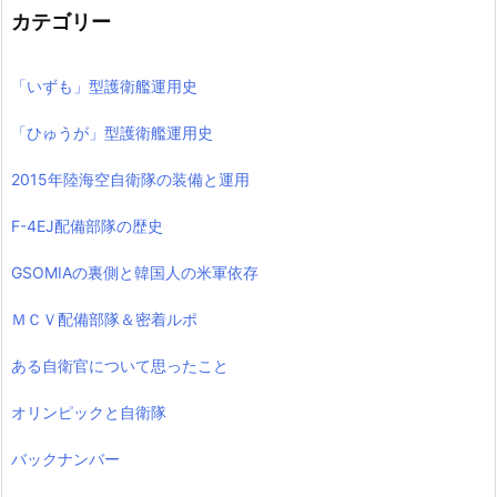
カテゴリー
「いずも」型護衛艦運用史
「ひゅうが」型護衛艦運用史
2015年陸海空自衛隊の装備と運用
F-4EJ配備部隊の歴史
GSOMIAの裏側と韓国人の米軍依存
ＭＣＶ配備部隊＆密着ルポ
ある自衛官について思ったこと
オリンピックと自衛隊
バックナンバー