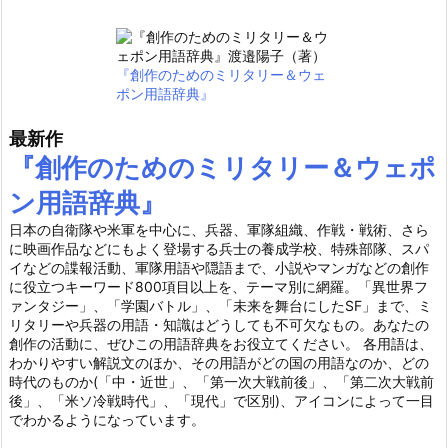
『創作のためのミリタリー＆ウェ
ポン用語辞典』
最新作
『創作のためのミリタリー＆ウェポ
ン用語辞典』
日本の自衛隊や米軍を中心に、兵器、軍隊組織、作戦・戦術、さら
に映画作品などにもよく登場する兵士の養成学校、特殊部隊、スパ
イなどの諜報活動、軍隊用語や隠語まで、小説やマンガなどの創作
に役立つキーワード800項目以上を、テーマ別に網羅。「異世界フ
ァンタジー」、「学園バトル」、「未来を舞台にしたSF」まで、ミ
リタリーや兵器の用語・知識はどうしても不可欠なもの。あなたの
創作の活動に、ぜひこの用語辞典をお役立てください。 各用語は、
わかりやすい解説文のほか、その用語がどの国の用語なのか、どの
時代のものか(「中・近世」、「第一次大戦前後」、「第二次大戦前
後」、「米ソ冷戦時代」、「現代」で区別)、アイコンによって一目
でわかるようになっています。