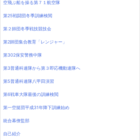
空飛ぶ船を操る第７１航空隊
第25戦闘団冬季訓練検閲
第２師団冬季戦技競技会
第2師団集合教育「レンジャー」
第302保安警務中隊
第3普通科連隊から第３即応機動連隊へ
第5普通科連隊八甲田演習
第6戦車大隊最後の訓練検閲
第一空挺団平成31年降下訓練始め
統合幕僚監部
自己紹介