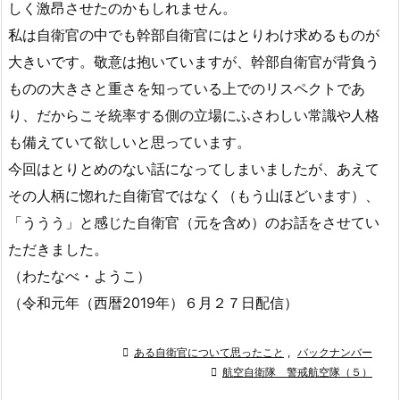
しく激昂させたのかもしれません。
私は自衛官の中でも幹部自衛官にはとりわけ求めるものが
大きいです。敬意は抱いていますが、幹部自衛官が背負う
ものの大きさと重さを知っている上でのリスペクトであ
り、だからこそ統率する側の立場にふさわしい常識や人格
も備えていて欲しいと思っています。
今回はとりとめのない話になってしまいましたが、あえて
その人柄に惚れた自衛官ではなく（もう山ほどいます）、
「ううう」と感じた自衛官（元を含め）のお話をさせてい
ただきました。
（わたなべ・ようこ）
（令和元年（西暦2019年）６月２７日配信）

ある自衛官について思ったこと
,
バックナンバー

航空自衛隊 警戒航空隊（５）