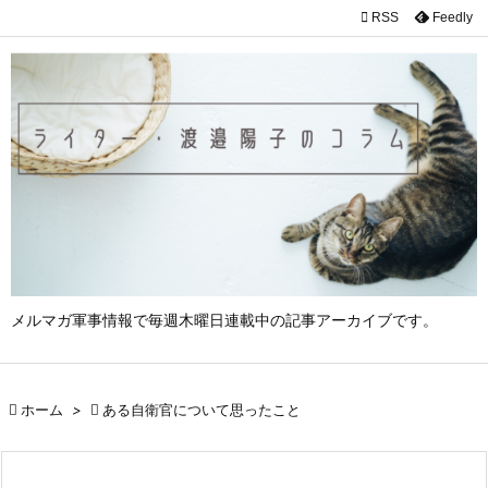

RSS
Feedly

メニュ

サイド

前へ

次へ

検索
メルマガ軍事情報で毎週木曜日連載中の記事アーカイブです。

ホーム
>

ある自衛官について思ったこと