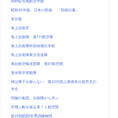
明野駐屯地航空学校
昭和45年版 日本の防衛 「防衛白書」
未分類
海上自衛官
海上自衛隊 第111航空隊
海上自衛隊幹部候補生学校
海上自衛隊東京音楽隊
海自航空輸送部隊 第61航空隊
潜水医学実験隊
神は賽子を振らない 第32代陸上幕僚長火箱芳文の
半生
究極の集団、自衛隊から学ぶ
空飛ぶ船を操る第７１航空隊
第25戦闘団冬季訓練検閲