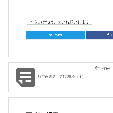
よろしければシェアお願いします
Twitter
F


Prev
航空自衛隊 第1高射群（４）