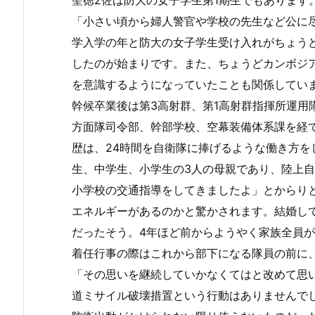
聖徳2佐は防大の女子学生第1期生でもあります
「小さい頃から婦人警官や学校の先生など公に
学入学の年と防大の女子学生受け入れがちょう
したのが始まりです。また、ちょうどカンボジア
を意識するようになっていたことも関係してい
幹候卒業後は第3高射群、第1高射群指揮所運用
方面隊司令部、幹部学校、空幕装備体系課を経
歴は、24時間を自衛隊に捧げるような働き方を
生、中学生、小学生の3人の母親であり、陸上
小学校の交通指導をしてきましたよ」とからり
エネルギーがあるのかと驚かされます。結婚して
だったそう。4年ほど前からようやく家族全員
着任行事の際はこれから部下になる隊員の前に
「その思いを継続していかなくてはと改めて思
道ミサイル破壊措置という行動はありませんで