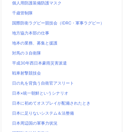
個人用防護装備防護マスク
千歳管制隊
国際防衛ラグビー競技会（IDRC・軍事ラグビー）
地方協力本部の仕事
地本の業務、募集と援護
対馬の３自衛隊
平成30年西日本豪雨災害派遣
戦車射撃競技会
日の丸を背負う自衛官アスリート
日本×統一朝鮮というシナリオ
日本に初めてオスプレイが配備されたとき
日本に足りないシステム＆法整備
日本周辺国の軍事力状況