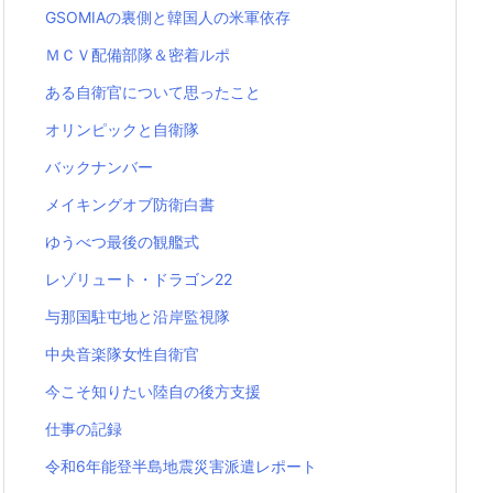
GSOMIAの裏側と韓国人の米軍依存
ＭＣＶ配備部隊＆密着ルポ
ある自衛官について思ったこと
オリンピックと自衛隊
バックナンバー
メイキングオブ防衛白書
ゆうべつ最後の観艦式
レゾリュート・ドラゴン22
与那国駐屯地と沿岸監視隊
中央音楽隊女性自衛官
今こそ知りたい陸自の後方支援
仕事の記録
令和6年能登半島地震災害派遣レポート