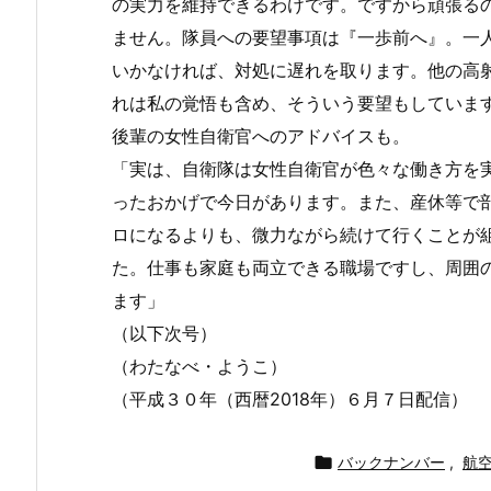
の実力を維持できるわけです。ですから頑張る
ません。隊員への要望事項は『一歩前へ』。一
いかなければ、対処に遅れを取ります。他の高
れは私の覚悟も含め、そういう要望もしていま
後輩の女性自衛官へのアドバイスも。
「実は、自衛隊は女性自衛官が色々な働き方を
ったおかげで今日があります。また、産休等で
ロになるよりも、微力ながら続けて行くことが
た。仕事も家庭も両立できる職場ですし、周囲
ます」
（以下次号）
（わたなべ・ようこ）
（平成３０年（西暦2018年）６月７日配信）

バックナンバー
,
航