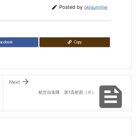

Posted by
okigunnjiw
acebook
Copy

Next

航空自衛隊 第1高射群（６）