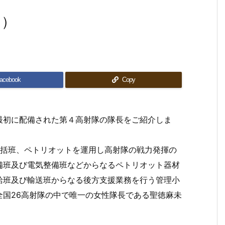
５）
acebook
Copy
が最初に配備された第４高射隊の隊長をご紹介しま
総括班、ペトリオットを運用し高射隊の戦力発揮の
備班及び電気整備班などからなるペトリオット器材
給班及び輸送班からなる後方支援業務を行う管理小
全国26高射隊の中で唯一の女性隊長である聖徳麻未