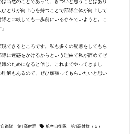
のは当然のことであって、きついと思うことはあり
人ひとりが向上心を持つことで部隊全体が向上して
射隊と比較しても一歩前にいる存在でいようと。こ
す」
実現できるところです。私も多くの配慮をしてもら
部隊に迷惑をかけるからという理由で私が辞めてゼ
組織のためになると信じ、これまでやってきまし
の理解もあるので、ぜひ頑張ってもらいたいと思い
空自衛隊 第1高射群

航空自衛隊 第1高射群（５）