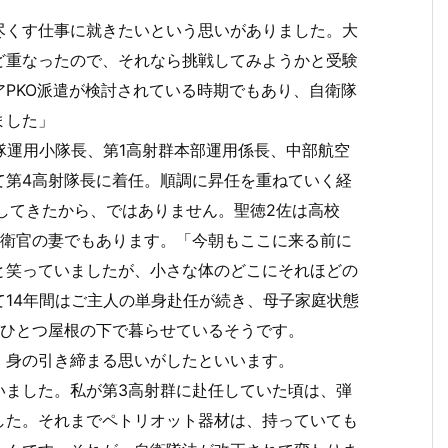
。
尽くす仕事に就きたいという思いがありました。大
ど重なったので、それなら挑戦してみようかと受験
PKO派遣が検討されている時期でもあり、自衛隊
ました」
隊運用小隊長、第1高射群本部運用係長、中部航空
て第4高射隊長に着任。順調に昇任を重ねていく経
してきたから、ではありません。聖徳2佐は高校
自衛官の妻でもあります。「今朝もここに来る前に
と笑っていましたが、小さな体のどこにそれほどの
14年間はご主人の単身赴任が続き、母子家庭状態
がひとつ屋根の下で暮らせているそうです。
、身の引き締まる思いがしたといいます。
いました。私が第3高射群に赴任していた頃は、弾
した。それまでペトリオット器材は、持っていても