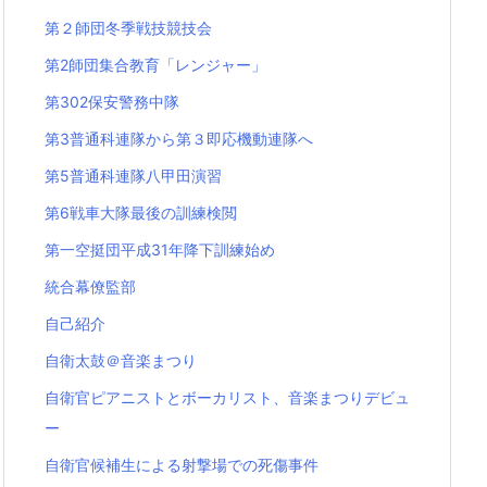
第２師団冬季戦技競技会
第2師団集合教育「レンジャー」
第302保安警務中隊
第3普通科連隊から第３即応機動連隊へ
第5普通科連隊八甲田演習
第6戦車大隊最後の訓練検閲
第一空挺団平成31年降下訓練始め
統合幕僚監部
自己紹介
自衛太鼓＠音楽まつり
自衛官ピアニストとボーカリスト、音楽まつりデビュ
ー
自衛官候補生による射撃場での死傷事件