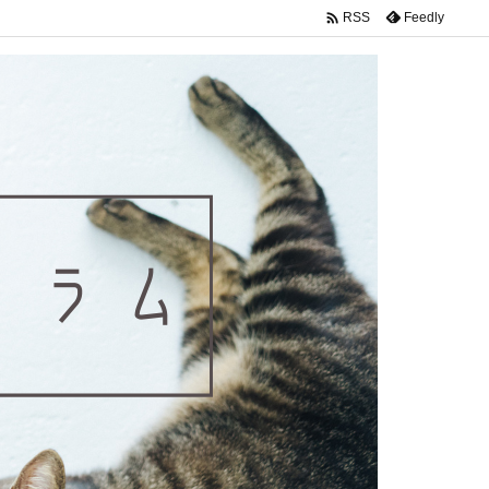

Feedly
RSS