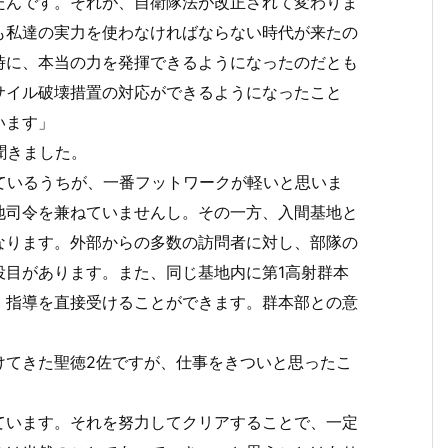
たんです。それが、自衛隊法が改正されて変わりま
も私達の実力を使わなければならない時代が来たの
時に、本当の力を発揮できるようになったのだとも
サイル破壊措置の対応ができるようになったこと
います」
聞きました。
ているうちが、一番フットワークが軽いと思いま
地司令を兼ねていませんし。その一方、入間基地と
なります。外部からの多数の訪問者に対し、部隊の
役目があります。また、同じ基地内に第1高射群本
、指導を直接受けることができます。群本部との意
けてきた聖徳2佐ですが、仕事をきついと思ったこ
ています。それを努力してクリアすることで、一定