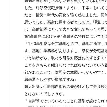
防衛出動がかけられない限り使えないものだっ
した。対領空侵犯措置のように、平素において
だと、情勢・時代の変化を強く感じました。同
思いました。高射に属する者としては、弾道ミ
は、高射部隊にとって大きな変化であったと思
第1高射群における第4高射隊の特性についても
「1～3高射隊は分屯基地なので、基地に所在し
す。基地に業務群がありますし、隊長が分屯基
いう場所がら、取材や研修対応はおのずと多く
ことをきちんと紹介しなければならないという
部があることで、群司令の意図がわかりやすく
思疎通もしやすい環境ですね」
防大出身女性幹部自衛官の先がけとして走り続
とはないのでしょうか。
「自衛隊ではいろいろなことに基準が設けられ