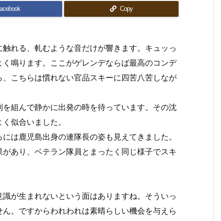
acebook
Copy
に触れる、軋むような音だけが響きます。キュッっ
よく鳴ります。ここがゲレンデならば最高のコンデ
ら、こちらは慣れない官品スキーに四苦八苦しなが
列を組んで静かに出発の時を待っています。その沈
よく似合いました。
ろには鹿児島出身の連隊長の姿も見えてきました。
果があり、ベテラン隊員とまったく同じ様子でスキ
意識が生まれないという面はありますね。そういっ
せん。ですからわれわれは素晴らしい機会を与えら