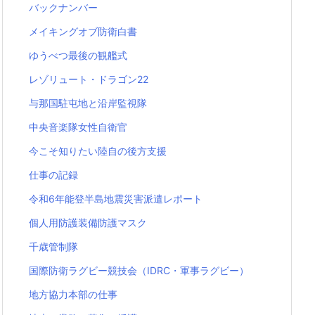
バックナンバー
メイキングオブ防衛白書
ゆうべつ最後の観艦式
レゾリュート・ドラゴン22
与那国駐屯地と沿岸監視隊
中央音楽隊女性自衛官
今こそ知りたい陸自の後方支援
仕事の記録
令和6年能登半島地震災害派遣レポート
個人用防護装備防護マスク
千歳管制隊
国際防衛ラグビー競技会（IDRC・軍事ラグビー）
地方協力本部の仕事