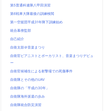
第5普通科連隊八甲田演習
第6戦車大隊最後の訓練検閲
第一空挺団平成31年降下訓練始め
統合幕僚監部
自己紹介
自衛太鼓＠音楽まつり
自衛官ピアニストとボーカリスト、音楽まつりデビュ
ー
自衛官候補生による射撃場での死傷事件
自衛隊とその他のUAV
自衛隊の「平成の30年」
自衛隊海外派遣の歩み
自衛隊統合防災演習