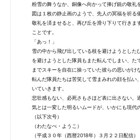
粉雪の舞うなか、銅像へ向かって捧げ銃の敬礼
図は１枚の静止画のようで、先人の冥福を祈る
敬礼を済ませると、再び丘を滑り下りて行きま
ことです。
「あっ！」
雪の中から飛び出している枝を避けようとした
を避けようとした隊員もまた転んでしまい、た
までスキーを自在に操っていた彼らの思いがけ
転んだ隊員たちは苦笑して雪まみれの顔を払い
いていきます。
悲壮感もない、必死さもさほど表に出さない。
気とは一変した明るいムードが、いかにも現代
（以下次号）
（わたなべ・ようこ）
（平成３０年（西暦2018年）３月２２日配信）