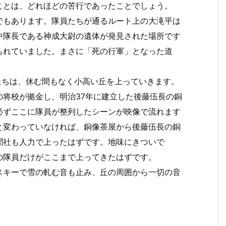
ことは、どれほどの苦行であったことでしょう。
でもあります。隊員たちが通るルート上の大滝平は
中隊長である神成大尉の遺体が発見された場所です
もれていました。まさに「死の行軍」となった道
たちは、休む間もなく小高い丘を上っていきます。
将校が拠金し、明治37年に建立した後藤伍長の銅
必ずここに隊員が整列したシーンが映像で流れます
と変わっていなければ、銅像茶屋から後藤伍長の銅
聞社も人力で上ったはずです。地味にきついで
の隊員だけがここまで上ってきたはずです。
スキーで雪の軋む音も止み、丘の周囲から一切の音