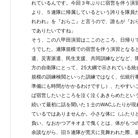
れているんです。今回３年ぶりに宿営を伴う演
より、５連隊に帰属しているという誇りを隊員
れわれ』を『おらこ』と言うので、誰もが『お
でありたいですね」
そう、この八甲田演習はここのところ、日帰り
うでした。連隊規模での宿営を伴う演習となる
遣、災害派遣、民生支援、共同訓練などなど、
方の自衛隊にとって、25大綱で示されている
規模の訓練検閲といった訓練ではなく、伝統行
準備にも時間がかかるわけですし）、たやすい
ば宿営したいところを泣く泣くあきらめたとい
続いて最初に話を聞いた１士のWACふたりが
ているではありませんか。小さな体に（ふたり
負い、なおかつアキオまで曳くとは、体がもつ
余談ながら、旧５連隊が荒天に見舞われた際、