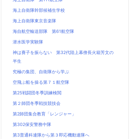
海上自衛隊幹部候補生学校
海上自衛隊東京音楽隊
海自航空輸送部隊 第61航空隊
潜水医学実験隊
神は賽子を振らない 第32代陸上幕僚長火箱芳文の
半生
究極の集団、自衛隊から学ぶ
空飛ぶ船を操る第７１航空隊
第25戦闘団冬季訓練検閲
第２師団冬季戦技競技会
第2師団集合教育「レンジャー」
第302保安警務中隊
第3普通科連隊から第３即応機動連隊へ