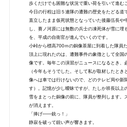
歩くだけでも困難な状況で重い荷を引いて進む
今日の行程は旧５連隊の遭難の歴史をたどる道
直立したまま仮死状態となっていた後藤伍長や
し、賽ノ河原には無数の兵士の凍死体が雪に埋
を、平成の自衛官が進んでいくのです。
小峠から標高700ｍの銅像茶屋に到着した隊員
頂上に現れたのは、遭難事件の象徴として全国の
像です。毎年この演習がニュースになるとき、
（今年もそうでした。そして私が取材したとき
像へは車では行けないので、どのテレビ局や新
す）。記憶が少し曖昧ですが、たしか班長以上
雪をまとった銅像の前に、隊員が整列します。
が消えます。
「捧げ――銃っ！」
静寂を破って鋭い声が響きます。