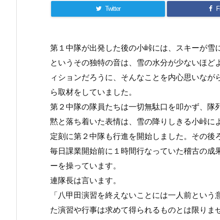
Twitter
F
第１中隊が出発した後の小峠には、スキーが雪
というその独特の音は、雪の水分が少ないほど
ィションだろうに、そんなことを内心思いなが
ら取材をしていました。
第２中隊の隊員たちは一切無駄口を叩かず、隊
黙と落ち着いた表情は、雪の降りしきる小峠に
定刻に第２中隊も行進を開始しました。その後
毎日課業開始前に１時間行なっていた稽古の成
ーを操っています。
連隊長は言います。
「八甲田演習を終えないことには一人前という
た演習や行事は求めて得られるものとは限りま