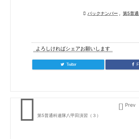

バックナンバー
,
第5普
よろしければシェアお願いします
Twitter
F


Prev
第5普通科連隊八甲田演習（３）