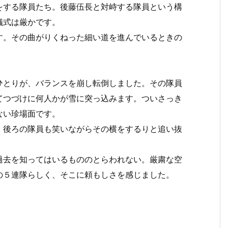
をする隊員たち。後藤伍長と対峙する隊員という構
儀式は厳かです。
す。その曲がりくねった細い道を進んでいるときの
ひとりが、バランスを崩し転倒しました。その隊員
てつづけに何人かが雪に突っ込みます。ついさっき
ない珍場面です。
、後ろの隊員も笑いながらその横をするりと追い抜
過去を知ってはいるもののとらわれない。厳粛な空
の５連隊らしく、そこに頼もしさを感じました。