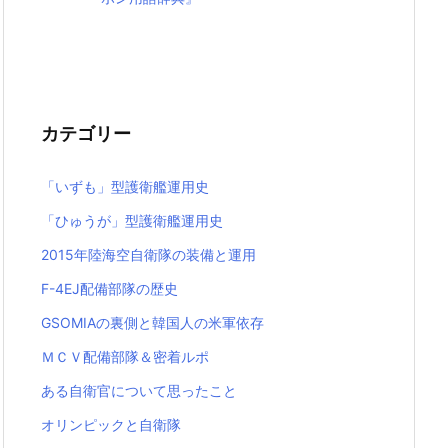
カテゴリー
「いずも」型護衛艦運用史
「ひゅうが」型護衛艦運用史
2015年陸海空自衛隊の装備と運用
F-4EJ配備部隊の歴史
GSOMIAの裏側と韓国人の米軍依存
ＭＣＶ配備部隊＆密着ルポ
ある自衛官について思ったこと
オリンピックと自衛隊