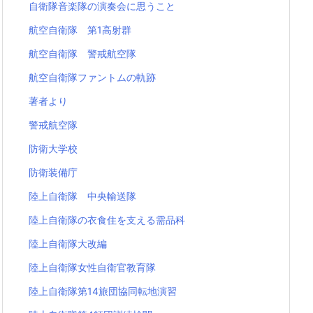
自衛隊音楽隊の演奏会に思うこと
航空自衛隊 第1高射群
航空自衛隊 警戒航空隊
航空自衛隊ファントムの軌跡
著者より
警戒航空隊
防衛大学校
防衛装備庁
陸上自衛隊 中央輸送隊
陸上自衛隊の衣食住を支える需品科
陸上自衛隊大改編
陸上自衛隊女性自衛官教育隊
陸上自衛隊第14旅団協同転地演習