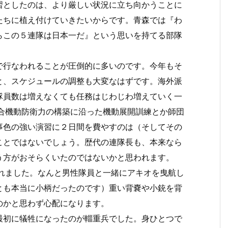
習としたのは、より厳しい状況に立ち向かうことに
たちに植え付けていきたいからです。青森では『わ
らこの５連隊は日本一だ』という思いを持てる部隊
で行なわれることが圧倒的に多いのです。今年もそ
と、スケジュールの調整も大変なはずです。海外派
隊員数は増えなくても任務はじわじわ増えていく一
統合機動防衛力の構築に沿った機動展開訓練とか師団
事色の強い演習に２日間を費やすのは（そしてその
ことではないでしょう。歴代の連隊長も、本来なら
う方がおそらくいたのではないかと思われます。
現れました。なんと男性隊員と一緒にアキオを曳航し
とも本当に小柄だったのです）重い背嚢や小銃を背
のかと思わず心配になります。
最初に犠牲になったのが輜重兵でした。身ひとつで