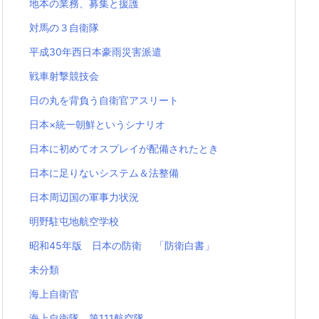
地本の業務、募集と援護
対馬の３自衛隊
平成30年西日本豪雨災害派遣
戦車射撃競技会
日の丸を背負う自衛官アスリート
日本×統一朝鮮というシナリオ
日本に初めてオスプレイが配備されたとき
日本に足りないシステム＆法整備
日本周辺国の軍事力状況
明野駐屯地航空学校
昭和45年版 日本の防衛 「防衛白書」
未分類
海上自衛官
海上自衛隊 第111航空隊