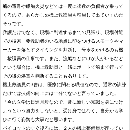
船の遭難や船舶火災などでは一度に複数の負傷者が乗って
くるので、あらかじめ機上救護員も増員して出ていくのだ
そうです。
救護だけでなく、現場に到達するまでの見張り、現場付近
での捜索、要救助者のいる地点に印をつけるスモークやマ
ーカーを落とすタイミングを判断し、号令をかけるのも機
上救護員の仕事です。また、漁船などにけが人がいるなど
という場合は、機上救助員と一緒にボートで船まで行って
その後の処置を判断することもあります。
機上救護員の3曹は、医療に関わる職種なので、通常の訓練
だけでは技術の向上には十分でないと言っていました。
「今の医学は日進月歩なので、常に新しい知識を身につけ
ようという努力をしないと。受け身ではなく、自分から学
びに行く姿勢も大事だと思います」
パイロットのすぐ後ろには、２人の機上整備員が座ってい