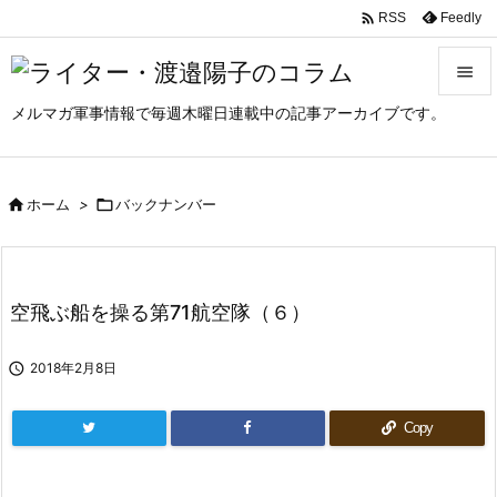

Feedly
RSS

メルマガ軍事情報で毎週木曜日連載中の記事アーカイブです。

メニュ

サイド

ホーム
>

バックナンバー

前へ

空飛ぶ船を操る第71航空隊（６）
次へ


2018年2月8日
検索
Copy