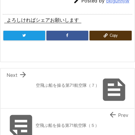

Posted by
okigunnjiw
よろしければシェアお願いします
Copy

Next

空飛ぶ船を操る第71航空隊（７）


Prev
空飛ぶ船を操る第71航空隊（５）