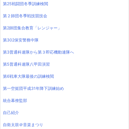
第25戦闘団冬季訓練検閲
第２師団冬季戦技競技会
第2師団集合教育「レンジャー」
第302保安警務中隊
第3普通科連隊から第３即応機動連隊へ
第5普通科連隊八甲田演習
第6戦車大隊最後の訓練検閲
第一空挺団平成31年降下訓練始め
統合幕僚監部
自己紹介
自衛太鼓＠音楽まつり