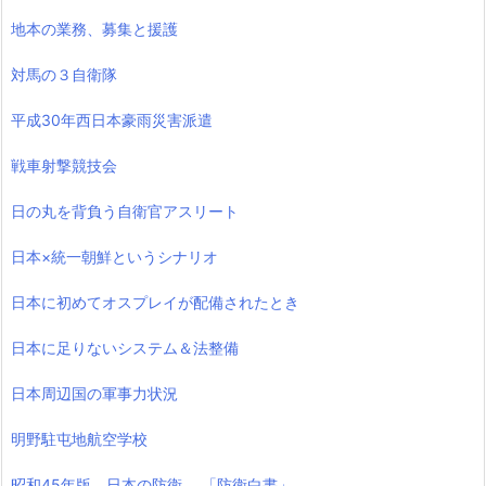
地本の業務、募集と援護
対馬の３自衛隊
平成30年西日本豪雨災害派遣
戦車射撃競技会
日の丸を背負う自衛官アスリート
日本×統一朝鮮というシナリオ
日本に初めてオスプレイが配備されたとき
日本に足りないシステム＆法整備
日本周辺国の軍事力状況
明野駐屯地航空学校
昭和45年版 日本の防衛 「防衛白書」