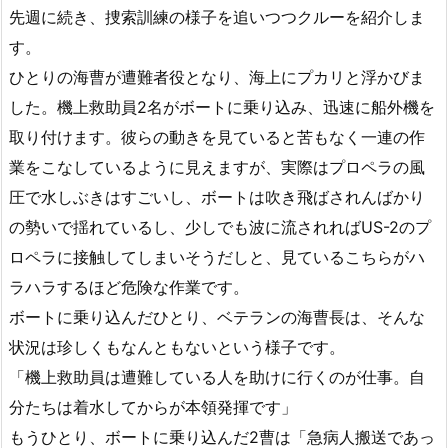
先週に続き、捜索訓練の様子を追いつつクルーを紹介しま
す。
ひとりの海曹が遭難者役となり、海上にプカリと浮かびま
した。機上救助員2名がボートに乗り込み、迅速に船外機を
取り付けます。彼らの動きを見ていると苦もなく一連の作
業をこなしているように見えますが、実際はプロペラの風
圧で水しぶきはすごいし、ボートは吹き飛ばされんばかり
の勢いで揺れているし、少しでも波に流されればUS-2のプ
ロペラに接触してしまいそうだしと、見ているこちらがハ
ラハラするほど危険な作業です。
ボートに乗り込んだひとり、ベテランの海曹長は、そんな
状況は珍しくもなんともないという様子です。
「機上救助員は遭難している人を助けに行くのが仕事。自
分たちは着水してからが本領発揮です」
もうひとり、ボートに乗り込んだ2曹は「急病人搬送であっ