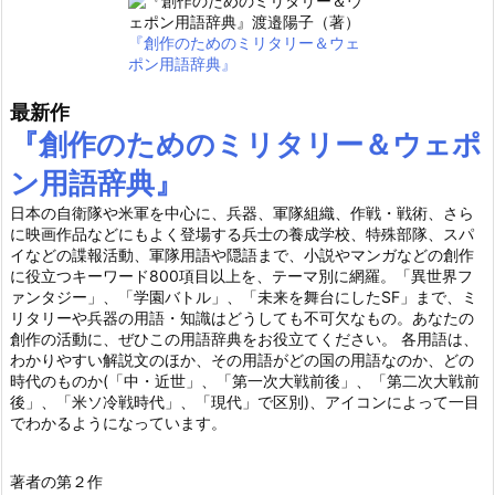
『創作のためのミリタリー＆ウェ
ポン用語辞典』
最新作
『創作のためのミリタリー＆ウェポ
ン用語辞典』
日本の自衛隊や米軍を中心に、兵器、軍隊組織、作戦・戦術、さら
に映画作品などにもよく登場する兵士の養成学校、特殊部隊、スパ
イなどの諜報活動、軍隊用語や隠語まで、小説やマンガなどの創作
に役立つキーワード800項目以上を、テーマ別に網羅。「異世界フ
ァンタジー」、「学園バトル」、「未来を舞台にしたSF」まで、ミ
リタリーや兵器の用語・知識はどうしても不可欠なもの。あなたの
創作の活動に、ぜひこの用語辞典をお役立てください。 各用語は、
わかりやすい解説文のほか、その用語がどの国の用語なのか、どの
時代のものか(「中・近世」、「第一次大戦前後」、「第二次大戦前
後」、「米ソ冷戦時代」、「現代」で区別)、アイコンによって一目
でわかるようになっています。
著者の第２作