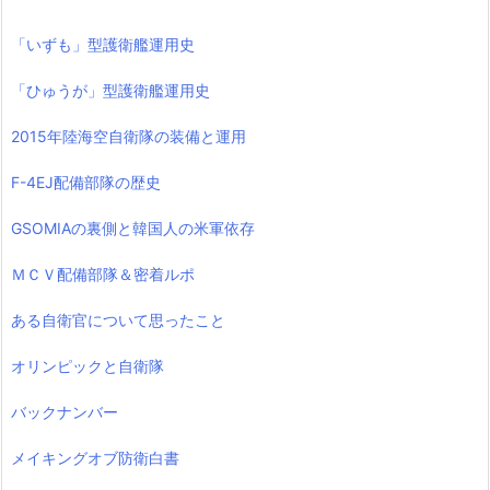
「いずも」型護衛艦運用史
「ひゅうが」型護衛艦運用史
2015年陸海空自衛隊の装備と運用
F-4EJ配備部隊の歴史
GSOMIAの裏側と韓国人の米軍依存
ＭＣＶ配備部隊＆密着ルポ
ある自衛官について思ったこと
オリンピックと自衛隊
バックナンバー
メイキングオブ防衛白書