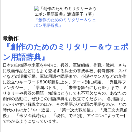
『創作のためのミリタリー＆ウェ
ポン用語辞典』
最新作
『創作のためのミリタリー＆ウェポ
ン用語辞典』
日本の自衛隊や米軍を中心に、兵器、軍隊組織、作戦・戦術、さら
に映画作品などにもよく登場する兵士の養成学校、特殊部隊、スパ
イなどの諜報活動、軍隊用語や隠語まで、小説やマンガなどの創作
に役立つキーワード800項目以上を、テーマ別に網羅。「異世界フ
ァンタジー」、「学園バトル」、「未来を舞台にしたSF」まで、ミ
リタリーや兵器の用語・知識はどうしても不可欠なもの。あなたの
創作の活動に、ぜひこの用語辞典をお役立てください。 各用語は、
わかりやすい解説文のほか、その用語がどの国の用語なのか、どの
時代のものか(「中・近世」、「第一次大戦前後」、「第二次大戦前
後」、「米ソ冷戦時代」、「現代」で区別)、アイコンによって一目
でわかるようになっています。