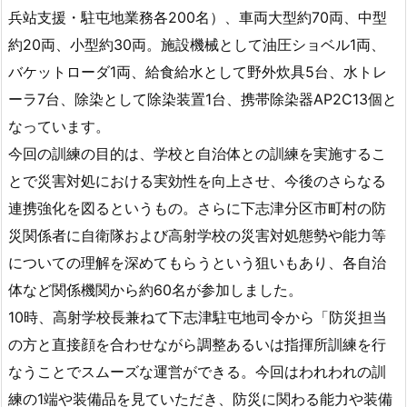
兵站支援・駐屯地業務各200名）、車両大型約70両、中型
約20両、小型約30両。施設機械として油圧ショベル1両、
バケットローダ1両、給食給水として野外炊具5台、水トレ
ーラ7台、除染として除染装置1台、携帯除染器AP2C13個と
なっています。
今回の訓練の目的は、学校と自治体との訓練を実施するこ
とで災害対処における実効性を向上させ、今後のさらなる
連携強化を図るというもの。さらに下志津分区市町村の防
災関係者に自衛隊および高射学校の災害対処態勢や能力等
についての理解を深めてもらうという狙いもあり、各自治
体など関係機関から約60名が参加しました。
10時、高射学校長兼ねて下志津駐屯地司令から「防災担当
の方と直接顔を合わせながら調整あるいは指揮所訓練を行
なうことでスムーズな運営ができる。今回はわれわれの訓
練の1端や装備品を見ていただき、防災に関わる能力や装備