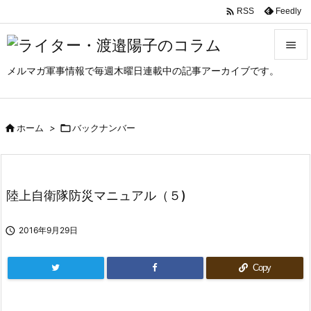

Feedly
RSS

メルマガ軍事情報で毎週木曜日連載中の記事アーカイブです。

メニュ

サイド

ホーム
>

バックナンバー

前へ

陸上自衛隊防災マニュアル（５)
次へ


2016年9月29日
検索
Copy