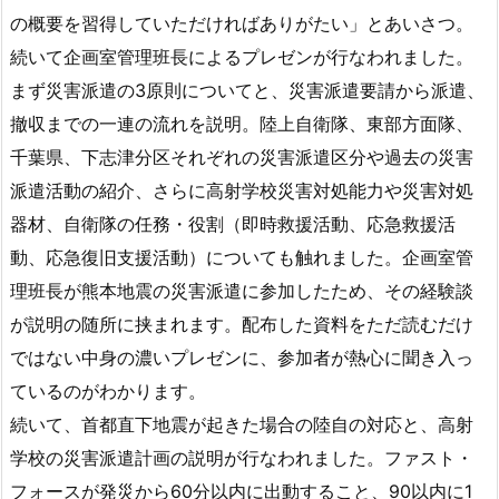
の概要を習得していただければありがたい」とあいさつ。
続いて企画室管理班長によるプレゼンが行なわれました。
まず災害派遣の3原則についてと、災害派遣要請から派遣、
撤収までの一連の流れを説明。陸上自衛隊、東部方面隊、
千葉県、下志津分区それぞれの災害派遣区分や過去の災害
派遣活動の紹介、さらに高射学校災害対処能力や災害対処
器材、自衛隊の任務・役割（即時救援活動、応急救援活
動、応急復旧支援活動）についても触れました。企画室管
理班長が熊本地震の災害派遣に参加したため、その経験談
が説明の随所に挟まれます。配布した資料をただ読むだけ
ではない中身の濃いプレゼンに、参加者が熱心に聞き入っ
ているのがわかります。
続いて、首都直下地震が起きた場合の陸自の対応と、高射
学校の災害派遣計画の説明が行なわれました。ファスト・
フォースが発災から60分以内に出動すること、90以内に1