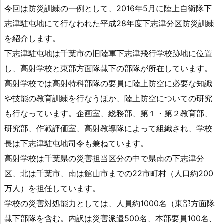
今回は防災訓練の一例として、2016年5月に陸上自衛隊下
志津駐屯地にて行なわれた平成28年度下志津分区防災訓練
を紹介します。
下志津駐屯地は千葉市の旧陸軍下志津飛行学校跡地に位置
し、高射学校と東部方面隊隷下の部隊が所在しています。
高射学校では高射特科部隊の要員に陸上防空に必要な知識
や技能の教育訓練を行なうほか、陸上防空についての研究
も行なっています。企画室、総務部、第１・第２教育部、
研究部、作戦評価室、高射教導隊によって組織され、学校
長は下志津駐屯地司令も兼ねています。
高射学校は千葉県の災害担当区分の中で県南の下志津分
区、北は千葉市、南は館山市までの22市町村（人口約200
万人）を担任しています。
学校の災害対処能力としては、人員約1000名（東部方面隊
隷下部隊を含む。内訳は災害派遣500名、本部要員100名、