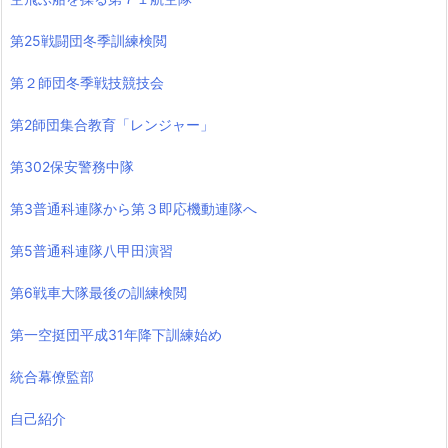
第25戦闘団冬季訓練検閲
第２師団冬季戦技競技会
第2師団集合教育「レンジャー」
第302保安警務中隊
第3普通科連隊から第３即応機動連隊へ
第5普通科連隊八甲田演習
第6戦車大隊最後の訓練検閲
第一空挺団平成31年降下訓練始め
統合幕僚監部
自己紹介