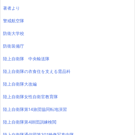
著者より
警戒航空隊
防衛大学校
防衛装備庁
陸上自衛隊 中央輸送隊
陸上自衛隊の衣食住を支える需品科
陸上自衛隊大改編
陸上自衛隊女性自衛官教育隊
陸上自衛隊第14旅団協同転地演習
陸上自衛隊第4師団訓練検閲
陸上自衛隊通信団第301映像写真中隊