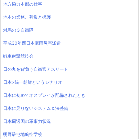
地方協力本部の仕事
地本の業務、募集と援護
対馬の３自衛隊
平成30年西日本豪雨災害派遣
戦車射撃競技会
日の丸を背負う自衛官アスリート
日本×統一朝鮮というシナリオ
日本に初めてオスプレイが配備されたとき
日本に足りないシステム＆法整備
日本周辺国の軍事力状況
明野駐屯地航空学校