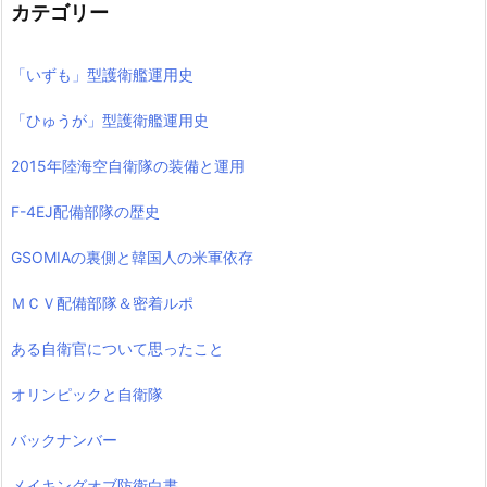
カテゴリー
「いずも」型護衛艦運用史
「ひゅうが」型護衛艦運用史
2015年陸海空自衛隊の装備と運用
F-4EJ配備部隊の歴史
GSOMIAの裏側と韓国人の米軍依存
ＭＣＶ配備部隊＆密着ルポ
ある自衛官について思ったこと
オリンピックと自衛隊
バックナンバー
メイキングオブ防衛白書