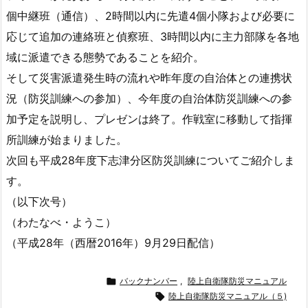
個中継班（通信）、2時間以内に先遣4個小隊および必要に
応じて追加の連絡班と偵察班、3時間以内に主力部隊を各地
域に派遣できる態勢であることを紹介。
そして災害派遣発生時の流れや昨年度の自治体との連携状
況（防災訓練への参加）、今年度の自治体防災訓練への参
加予定を説明し、プレゼンは終了。作戦室に移動して指揮
所訓練が始まりました。
次回も平成28年度下志津分区防災訓練についてご紹介しま
す。
（以下次号）
（わたなべ・ようこ）
（平成28年（西暦2016年）9月29日配信）

バックナンバー
,
陸上自衛隊防災マニュアル

陸上自衛隊防災マニュアル（５)