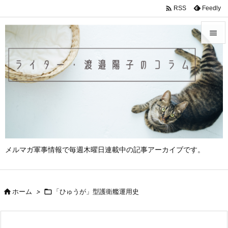

Feedly
RSS


メニュ

サイド

前へ

次へ
メルマガ軍事情報で毎週木曜日連載中の記事アーカイブです。

検索

ホーム
>

「ひゅうが」型護衛艦運用史