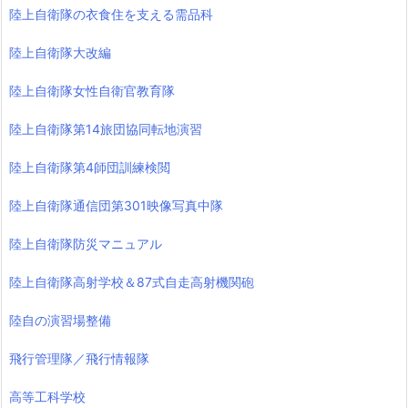
陸上自衛隊の衣食住を支える需品科
陸上自衛隊大改編
陸上自衛隊女性自衛官教育隊
陸上自衛隊第14旅団協同転地演習
陸上自衛隊第4師団訓練検閲
陸上自衛隊通信団第301映像写真中隊
陸上自衛隊防災マニュアル
陸上自衛隊高射学校＆87式自走高射機関砲
陸自の演習場整備
飛行管理隊／飛行情報隊
高等工科学校