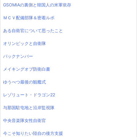
GSOMIAの裏側と韓国人の米軍依存
ＭＣＶ配備部隊＆密着ルポ
ある自衛官について思ったこと
オリンピックと自衛隊
バックナンバー
メイキングオブ防衛白書
ゆうべつ最後の観艦式
レゾリュート・ドラゴン22
与那国駐屯地と沿岸監視隊
中央音楽隊女性自衛官
今こそ知りたい陸自の後方支援