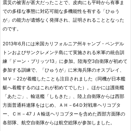
震災の被害が甚大だったことで、皮肉にも平時から有事ま
での多様な事態に対応可能な多機能性を有する「ひゅう
が」の能力が遺憾なく発揮され、証明されることとなった
のです。
2013年6月には米国カリフォルニア州キャンプ・ペンデル
トンおよびサンクレメンテ島にて実施される米軍の統合訓
練「ドーン・ブリッツ13」に参加。陸海空3自衛隊が初めて
参加する訓練で、「ひゅうが」に米海兵隊のオスプレイ、
ＭＶ－22が着艦したことも注目されました（同機が日本艦
艇へ着艦するのはこれが初めてでした）。ほかには護衛艦
「あたご」、輸送艦「しもきた」、陸上自衛隊からは西部
方面普通科連隊をはじめ、ＡＨ－64Ｄ対戦車ヘリコプタ
ー、ＣＨ－47ＪＡ輸送ヘリコプターを含めた西部方面隊の
各部隊、航空自衛隊からは航空総隊が参加しました。