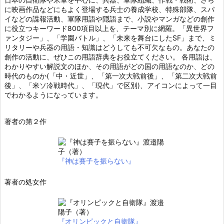
に映画作品などにもよく登場する兵士の養成学校、特殊部隊、スパ
イなどの諜報活動、軍隊用語や隠語まで、小説やマンガなどの創作
に役立つキーワード800項目以上を、テーマ別に網羅。「異世界フ
ァンタジー」、「学園バトル」、「未来を舞台にしたSF」まで、ミ
リタリーや兵器の用語・知識はどうしても不可欠なもの。あなたの
創作の活動に、ぜひこの用語辞典をお役立てください。 各用語は、
わかりやすい解説文のほか、その用語がどの国の用語なのか、どの
時代のものか(「中・近世」、「第一次大戦前後」、「第二次大戦前
後」、「米ソ冷戦時代」、「現代」で区別)、アイコンによって一目
でわかるようになっています。
著者の第２作
『神は賽子を振らない』
著者の処女作
『オリンピックと自衛隊』