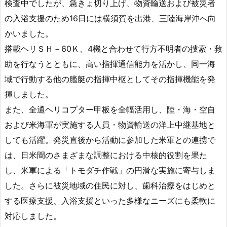
検査中でしたが、急きょ切り上げ、物資輸送および被災者
の入浴支援のため16日には横須賀を出港、三陸海岸沖へ向
かいました。
搭載ヘリＳＨ－60Ｋ、4機と合わせて行方不明者の捜索・救
助を行なうとともに、高い指揮通信能力を活かし、同一海
域で行動する他の艦艇の指揮中枢としてその指揮機能を発
揮しました。
また、全通ヘリコプター甲板を全幅活用し、陸・海・空自
および米海軍が実施する人員・物資輸送の洋上中継基地と
しても活躍。発災直後から活動に参加した米軍との連携で
は、日米間のさまざまな調整における中核的役割を果た
し、米軍による「トモダチ作戦」の円滑な実施に寄与しま
した。さらに被災地域の住民に対し、歯科治療をはじめと
する医療支援、入浴支援といった多様なニーズにも柔軟に
対応しました。