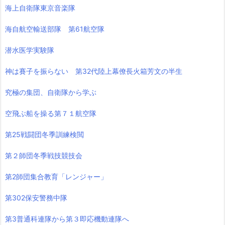
海上自衛隊東京音楽隊
海自航空輸送部隊 第61航空隊
潜水医学実験隊
神は賽子を振らない 第32代陸上幕僚長火箱芳文の半生
究極の集団、自衛隊から学ぶ
空飛ぶ船を操る第７１航空隊
第25戦闘団冬季訓練検閲
第２師団冬季戦技競技会
第2師団集合教育「レンジャー」
第302保安警務中隊
第3普通科連隊から第３即応機動連隊へ