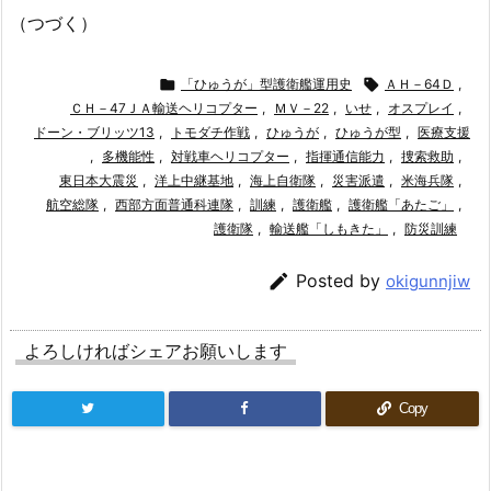
（つづく）

「ひゅうが」型護衛艦運用史

ＡＨ－64Ｄ
,
ＣＨ－47ＪＡ輸送ヘリコプター
,
ＭＶ－22
,
いせ
,
オスプレイ
,
ドーン・ブリッツ13
,
トモダチ作戦
,
ひゅうが
,
ひゅうが型
,
医療支援
,
多機能性
,
対戦車ヘリコプター
,
指揮通信能力
,
捜索救助
,
東日本大震災
,
洋上中継基地
,
海上自衛隊
,
災害派遣
,
米海兵隊
,
航空総隊
,
西部方面普通科連隊
,
訓練
,
護衛艦
,
護衛艦「あたご」
,
護衛隊
,
輸送艦「しもきた」
,
防災訓練

Posted by
okigunnjiw
よろしければシェアお願いします
Copy