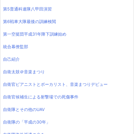
第5普通科連隊八甲田演習
第6戦車大隊最後の訓練検閲
第一空挺団平成31年降下訓練始め
統合幕僚監部
自己紹介
自衛太鼓＠音楽まつり
自衛官ピアニストとボーカリスト、音楽まつりデビュー
自衛官候補生による射撃場での死傷事件
自衛隊とその他のUAV
自衛隊の「平成の30年」