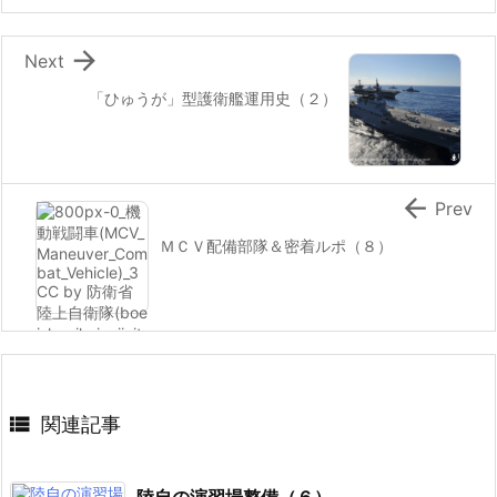

Next
「ひゅうが」型護衛艦運用史（２）

Prev
ＭＣＶ配備部隊＆密着ルポ（８）

関連記事