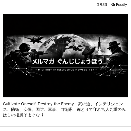

RSS
Feedly

メニュ

前へ

次へ

検索
Cultivate Oneself, Destroy the Enemy 武の道、インテリジェン
ス、防衛、安保、国防、軍事、自衛隊 鉾とりて守れ宮人九重のみ
はしの櫻風そよぐなり