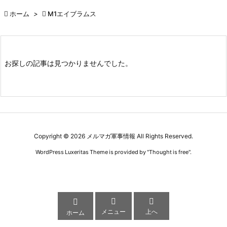

ホーム
>

M1エイブラムス
お探しの記事は見つかりませんでした。
Copyright ©
2026
メルマガ軍事情報
All Rights Reserved.
WordPress Luxeritas Theme is provided by "
Thought is free
".



メニュー
上へ
ホーム