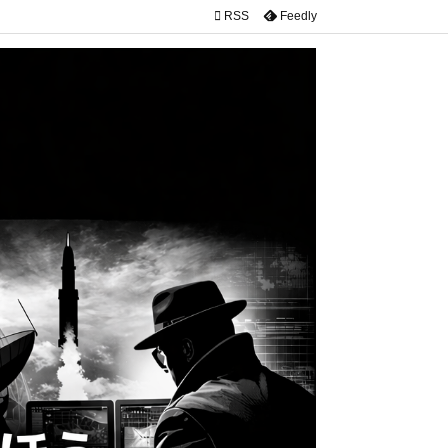

RSS
Feedly