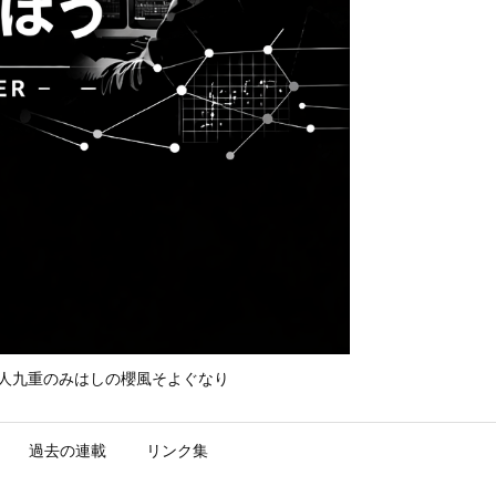
て守れ宮人九重のみはしの櫻風そよぐなり
過去の連載
リンク集