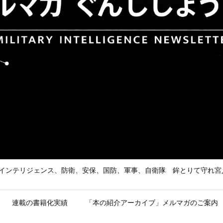
he Enemy 武の道、インテリジェンス、防衛、安保、国防、軍事、自衛隊 鉾とり
連載の書籍化実績
「本の紹介アーカイブ」メルマガのご案内