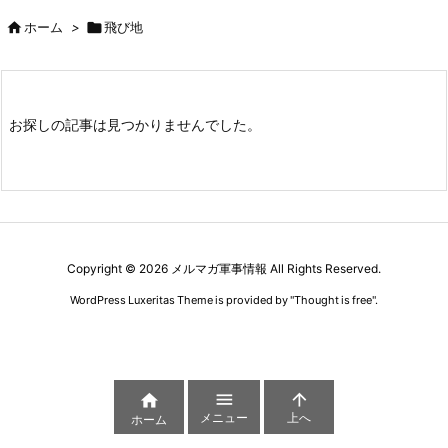

ホーム
>

飛び地
お探しの記事は見つかりませんでした。
Copyright ©
2026
メルマガ軍事情報
All Rights Reserved.
WordPress Luxeritas Theme is provided by "
Thought is free
".



メニュー
上へ
ホーム