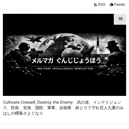

Feedly
RSS


メニュ

前へ

次へ

検索
Cultivate Oneself, Destroy the Enemy 武の道、インテリジェン
ス、防衛、安保、国防、軍事、自衛隊 鉾とりて守れ宮人九重のみ
はしの櫻風そよぐなり