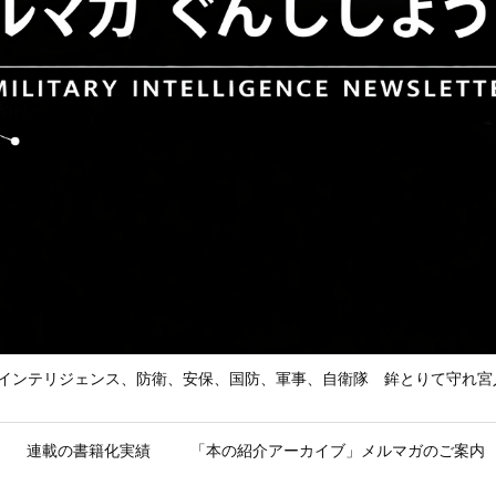
he Enemy 武の道、インテリジェンス、防衛、安保、国防、軍事、自衛隊 鉾とり
連載の書籍化実績
「本の紹介アーカイブ」メルマガのご案内