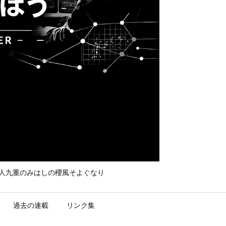
て守れ宮人九重のみはしの櫻風そよぐなり
過去の連載
リンク集