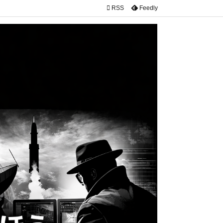

RSS
Feedly