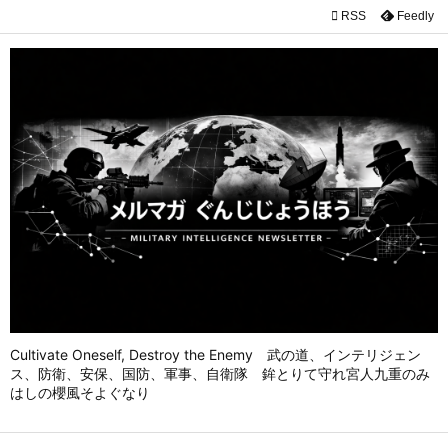

RSS
Feedly

メニュ

前へ

次へ

検索
Cultivate Oneself, Destroy the Enemy 武の道、インテリジェン
ス、防衛、安保、国防、軍事、自衛隊 鉾とりて守れ宮人九重のみ
はしの櫻風そよぐなり