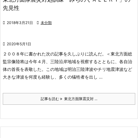
先見性

2018年3月21日

未分類

2020年5月1日
２００８年に書かれた次の記事を久しぶりに読んだ。
＜東北方面総
監宗像陸将は今年４月、三陸沿岸地域を視察するとともに、各自治
体の首長を表敬した。この地域は明治三陸津波やチリ地震津波など
大きな津波を何度も経験し、多くの犠牲者を出し ...
記事を読む
東北方面隊震災対 ...