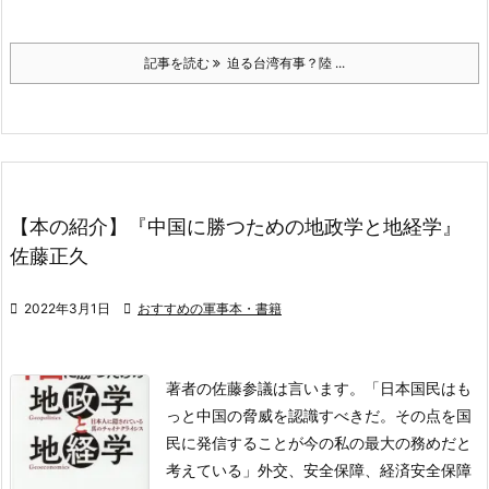
記事を読む
迫る台湾有事？陸 ...
【本の紹介】『中国に勝つための地政学と地経学』
佐藤正久

2022年3月1日

おすすめの軍事本・書籍
著者の佐藤参議は言います。
「日本国民はも
っと中国の脅威を認識すべきだ。そ
の点を国
民に発信することが今の私の最大の務めだ
と
考えている」
外交、安全保障、経済安全保障