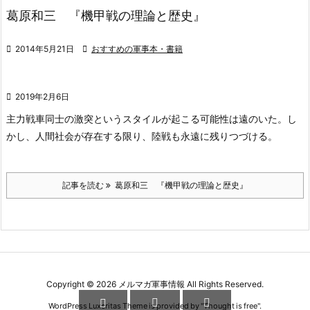
葛原和三 『機甲戦の理論と歴史』

2014年5月21日

おすすめの軍事本・書籍

2019年2月6日
主力戦車同士の激突というスタイルが起こる可能性は遠のいた。し
かし、人間社会が存在する限り、陸戦も永遠に残りつづける。
記事を読む
葛原和三 『機甲戦の理論と歴史』
Copyright ©
2026
メルマガ軍事情報
All Rights Reserved.



WordPress Luxeritas Theme is provided by "
Thought is free
".