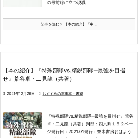
の最前線に立つ現職
記事を読む
【本の紹介】『中 ...
【本の紹介】『特殊部隊vs.精鋭部隊─最強を目指
せ』荒谷卓・二見龍（共著）

2021年12月29日

おすすめの軍事本・書籍
『特殊部隊vs.精鋭部隊─最強を目指せ』
荒谷
卓・二見龍（共著）
判型：四六判１５２ペー
ジ
発行日：2021.01
発行：並木書房
おはよう