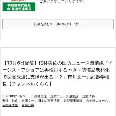
ございます、エンリケです。
記事を読む
【本の紹介】『特 ...
【10月6日配信】桜林美佐の国防ニュース最前線「イ
ージス・アショアは再検討するべき～装備品老朽化
で災害派遣に支障が出る！？」市川文一元武器学校
長【チャンネルくらら】

2018年10月6日

桜林美佐
,
国防ニュース最前線
,
国際情勢
,
安保・戦略
,
市川文一
,
日本の軍事情報
,
最新軍事情報
,
自衛隊ニュース
,
自衛隊情報
,
軍事知識