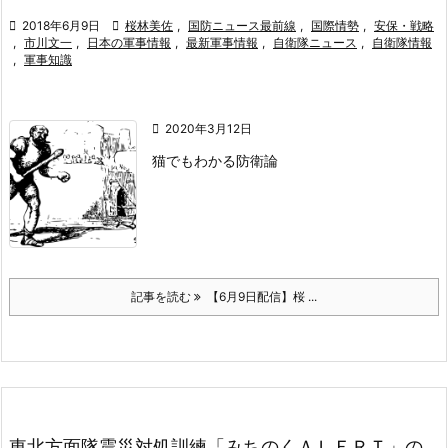

2018年6月9日

桜林美佐
,
国防ニュース最前線
,
国際情勢
,
安保・戦略
,
市川文一
,
日本の軍事情報
,
最新軍事情報
,
自衛隊ニュース
,
自衛隊情報
,
軍事知識

2020年3月12日
猫でもわかる防衛論
記事を読む
【6月9日配信】桜 ...
東北方面隊震災対処訓練「みちのくＡＬＥＲＴ」の