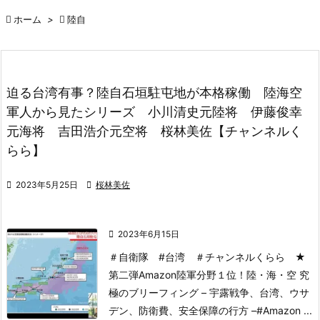

ホーム
>

陸自
迫る台湾有事？陸自石垣駐屯地が本格稼働 陸海空
軍人から見たシリーズ 小川清史元陸将 伊藤俊幸
元海将 吉田浩介元空将 桜林美佐【チャンネルく
らら】

2023年5月25日

桜林美佐

2023年6月15日
＃自衛隊 #台湾 ＃チャンネルくらら
★
第二弾Amazon陸軍分野１位！
陸・海・空 究
極のブリーフィング – 宇露戦争、台湾、ウサ
デン、防衛費、安全保障の行方 –
#Amazon ...