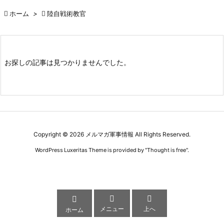

ホーム
>

陸自戦術教官
お探しの記事は見つかりませんでした。
Copyright ©
2026
メルマガ軍事情報
All Rights Reserved.
WordPress Luxeritas Theme is provided by "
Thought is free
".



メニュー
上へ
ホーム