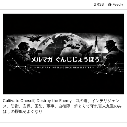

RSS
Feedly

メニュ

前へ

次へ

検索
Cultivate Oneself, Destroy the Enemy 武の道、インテリジェン
ス、防衛、安保、国防、軍事、自衛隊 鉾とりて守れ宮人九重のみ
はしの櫻風そよぐなり