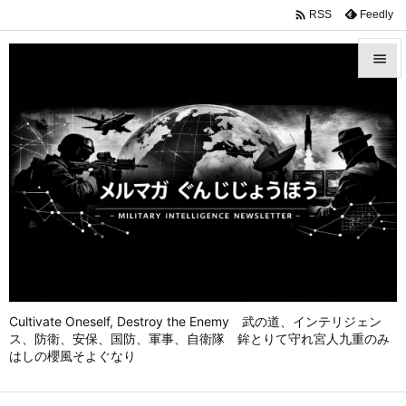

Feedly
RSS


メニュ

前へ

次へ

検索
Cultivate Oneself, Destroy the Enemy 武の道、インテリジェン
ス、防衛、安保、国防、軍事、自衛隊 鉾とりて守れ宮人九重のみ
はしの櫻風そよぐなり