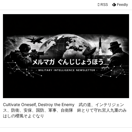

RSS
Feedly

メニュ

前へ

次へ

検索
Cultivate Oneself, Destroy the Enemy 武の道、インテリジェン
ス、防衛、安保、国防、軍事、自衛隊 鉾とりて守れ宮人九重のみ
はしの櫻風そよぐなり