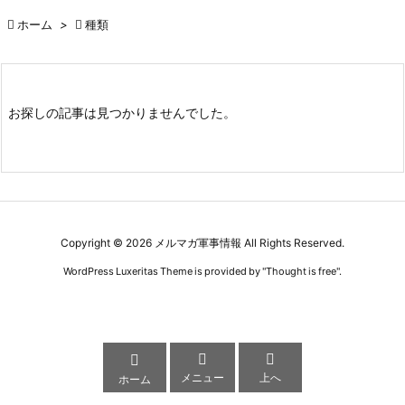

ホーム
>

種類
お探しの記事は見つかりませんでした。
Copyright ©
2026
メルマガ軍事情報
All Rights Reserved.
WordPress Luxeritas Theme is provided by "
Thought is free
".



メニュー
上へ
ホーム