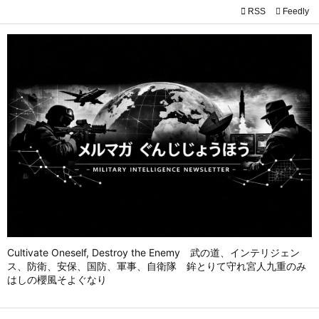

RSS
Feedly

メニュ

前へ

次へ

検索
Cultivate Oneself, Destroy the Enemy 武の道、インテリジェン
ス、防衛、安保、国防、軍事、自衛隊 鉾とりて守れ宮人九重のみ
はしの櫻風そよぐなり