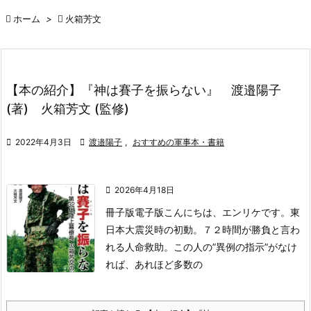

ホーム
>

火箱芳文
【本の紹介】『神は賽子を振らない』 渡邉陽子
(著) 火箱芳文 (監修)

2022年4月3日

渡邉陽子
,
おすすめの軍事本・書籍

2026年4月18日
冊子版
電子版
こんにちは、エンリケです。
東
日本大震災時の初動。
７２時間が勝負と言わ
れる人命救助。
この人の”異例の指示”がなけ
れば、
あれほど多数の