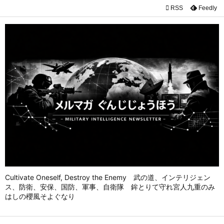

RSS
Feedly

メニュ

前へ

次へ

検索
Cultivate Oneself, Destroy the Enemy 武の道、インテリジェン
ス、防衛、安保、国防、軍事、自衛隊 鉾とりて守れ宮人九重のみ
はしの櫻風そよぐなり