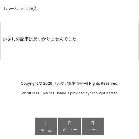

ホーム
>

潜入.
お探しの記事は見つかりませんでした。
Copyright ©
2026
メルマガ軍事情報
All Rights Reserved.
WordPress Luxeritas Theme is provided by "
Thought is free
".



メニュー
上へ
ホーム