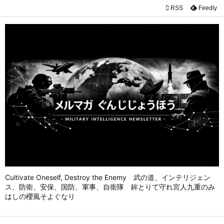

RSS
Feedly

メニュ

前へ

次へ

検索
Cultivate Oneself, Destroy the Enemy 武の道、インテリジェン
ス、防衛、安保、国防、軍事、自衛隊 鉾とりて守れ宮人九重のみ
はしの櫻風そよぐなり