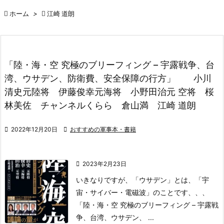

ホーム
>

江崎 道朗
「陸・海・空 究極のブリーフィング – 宇露戦争、台
湾、ウサデン、防衛費、安全保障の行方」 小川
清史元陸将 伊藤俊幸元海将 小野田治元 空将 桜
林美佐 チャンネルくらら 倉山満 江崎 道朗

2022年12月20日

おすすめの軍事本・書籍

2023年2月23日
いきなりですが、
「ウサデン」
とは、
「宇
宙・サイバー・電磁波」
のことです、、、
「陸・海・空 究極のブリーフィング – 宇露戦
争、
台湾、ウサデン、 ...