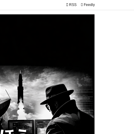

RSS
Feedly