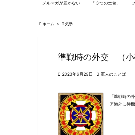
メルマガが届かない
「３つの土台」

ホーム
>

気勢
準戦時の外交 （小

2023年6月29日

軍人のことば
「準戦時の外
ア港外に待機