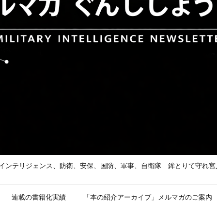
he Enemy 武の道、インテリジェンス、防衛、安保、国防、軍事、自衛隊 鉾とり
連載の書籍化実績
「本の紹介アーカイブ」メルマガのご案内