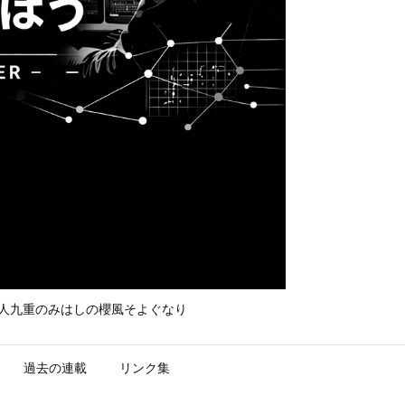
て守れ宮人九重のみはしの櫻風そよぐなり
過去の連載
リンク集