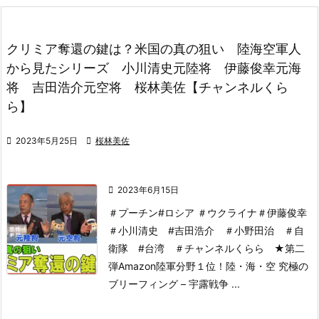
クリミア奪還の鍵は？米国の真の狙い 陸海空軍人
から見たシリーズ 小川清史元陸将 伊藤俊幸元海
将 吉田浩介元空将 桜林美佐【チャンネルくら
ら】

2023年5月25日

桜林美佐

2023年6月15日
＃プーチン#ロシア ＃ウクライナ＃伊藤俊幸
＃小川清史 #吉田浩介 ＃小野田治 ＃自
衛隊 #台湾 ＃チャンネルくらら
★第二
弾Amazon陸軍分野１位！
陸・海・空 究極の
ブリーフィング – 宇露戦争 ...