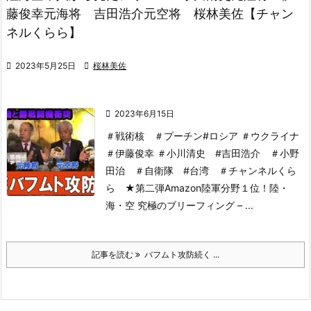
藤俊幸元海将 吉田浩介元空将 桜林美佐【チャン
ネルくらら】

2023年5月25日

桜林美佐

2023年6月15日
＃戦術核 ＃プーチン#ロシア ＃ウクライナ
＃伊藤俊幸 ＃小川清史 #吉田浩介 ＃小野
田治 ＃自衛隊 #台湾 ＃チャンネルくら
ら
★第二弾Amazon陸軍分野１位！
陸・
海・空 究極のブリーフィング – ...
記事を読む
バフムト攻防続く ...