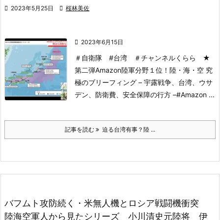

2023年5月25日

桜林美佐

2023年6月15日
＃自衛隊 #台湾 ＃チャンネルくらら
★
第二弾Amazon陸軍分野１位！
陸・海・空 究
極のブリーフィング – 宇露戦争、台湾、ウサ
デン、防衛費、安全保障の行方 –
#Amazon ...
記事を読む
迫る台湾有事？陸 ...
バフムト攻防続く・米無人機とロシア戦闘機衝突
陸海空軍人から見たシリーズ 小川清史元陸将 伊