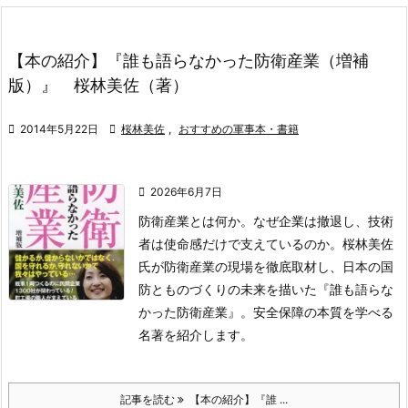
【本の紹介】『誰も語らなかった防衛産業（増補
版）』 桜林美佐（著）

2014年5月22日

桜林美佐
,
おすすめの軍事本・書籍

2026年6月7日
防衛産業とは何か。なぜ企業は撤退し、技術
者は使命感だけで支えているのか。桜林美佐
氏が防衛産業の現場を徹底取材し、日本の国
防とものづくりの未来を描いた『誰も語らな
かった防衛産業』。安全保障の本質を学べる
名著を紹介します。
記事を読む
【本の紹介】『誰 ...