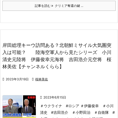
記事を読む
クリミア奪還の鍵 ...
岸田総理キーウ訪問ある？北朝鮮ミサイル大気圏突
入は可能？ 陸海空軍人から見たシリーズ 小川
清史元陸将 伊藤俊幸元海将 吉田浩介元空将 桜
林美佐【チャンネルくらら】

2023年3月19日

桜林美佐

2023年6月15日
＃ウクライナ #ロシア ＃伊藤俊幸 ＃小川
清史 #吉田浩介 ＃小野田治 ＃自衛隊 #