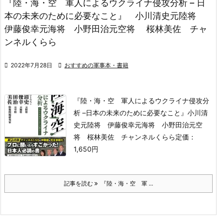
『陸・海・空 軍人によるウクライナ侵攻分析 – 日
本の未来のために必要なこと』 小川清史元陸将
伊藤俊幸元海将 小野田治元空将 桜林美佐 チャ
ンネルくらら

2022年7月28日

おすすめの軍事本・書籍
『陸・海・空 軍人によるウクライナ侵攻分
析 –
日本の未来のために必要なこと』
小川清
史元陸将 伊藤俊幸元海将 小野田治元空
将
桜林美佐 チャンネルくらら
定価：
1,650円
記事を読む
『陸・海・空 軍 ...