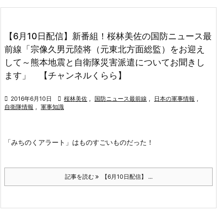
【6月10日配信】新番組！桜林美佐の国防ニュース最
前線「宗像久男元陸将（元東北方面総監）をお迎え
して～熊本地震と自衛隊災害派遣についてお聞きし
ます」 【チャンネルくらら】

2016年6月10日

桜林美佐
,
国防ニュース最前線
,
日本の軍事情報
,
自衛隊情報
,
軍事知識
「みちのくアラート」はものすごいものだった！
記事を読む
【6月10日配信】 ...