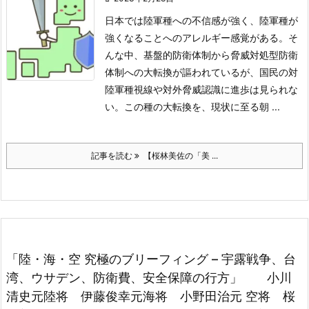
日本では陸軍種への不信感が強く、陸軍種が
強くなることへのアレルギー感覚がある。そ
んな中、基盤的防衛体制から脅威対処型防衛
体制への大転換が謳われているが、国民の対
陸軍種視線や対外脅威認識に進歩は見られな
い。この種の大転換を、現状に至る朝 ...
記事を読む
【桜林美佐の「美 ...
「陸・海・空 究極のブリーフィング – 宇露戦争、台
湾、ウサデン、防衛費、安全保障の行方」 小川
清史元陸将 伊藤俊幸元海将 小野田治元 空将 桜