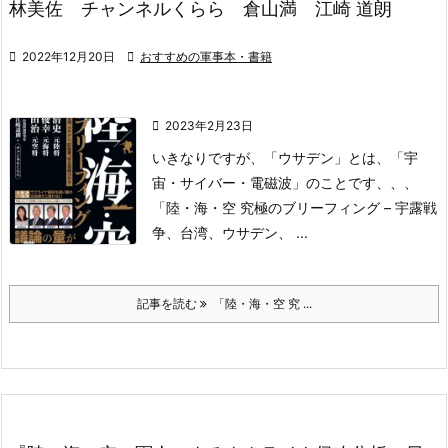
林美佐 チャンネルくらら 倉山満 江崎 道朗

2022年12月20日

おすすめの軍事本・書籍

2023年2月23日
いきなりですが、
「ウサデン」
とは、
「宇
宙・サイバー・電磁波」
のことです、、、
「陸・海・空 究極のブリーフィング – 宇露戦
争、
台湾、ウサデン、 ...
記事を読む
「陸・海・空 究 ...