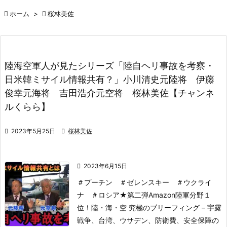

ホーム
>

桜林美佐
陸海空軍人が見たシリーズ「陸自ヘリ事故を考察・
日米韓ミサイル情報共有？」小川清史元陸将 伊藤
俊幸元海将 吉田浩介元空将 桜林美佐【チャンネ
ルくらら】

2023年5月25日

桜林美佐

2023年6月15日
＃プーチン ＃ゼレンスキー ＃ウクライ
ナ ＃ロシア
★第二弾Amazon陸軍分野１
位！
陸・海・空 究極のブリーフィング – 宇露
戦争、台湾、ウサデン、防衛費、安全保障の