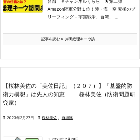
台湾 ＃チャンネルくらら
★第二弾
Amazon陸軍分野１位！
陸・海・空 究極のブ
リーフィング – 宇露戦争、台湾、 ...
記事を読む
岸田総理キーウ訪 ...
【桜林美佐の「美佐日記」（２０７）】「基盤的防
衛力構想」は先人の知恵 桜林美佐（防衛問題研
究家）

2023年2月27日

桜林美佐
,
自衛隊

2023年2月28日