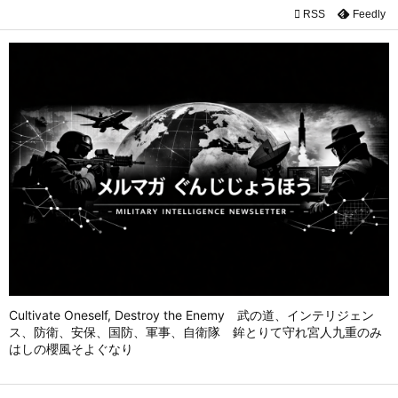

RSS
Feedly

メニュ

前へ

次へ

検索
Cultivate Oneself, Destroy the Enemy 武の道、インテリジェン
ス、防衛、安保、国防、軍事、自衛隊 鉾とりて守れ宮人九重のみ
はしの櫻風そよぐなり