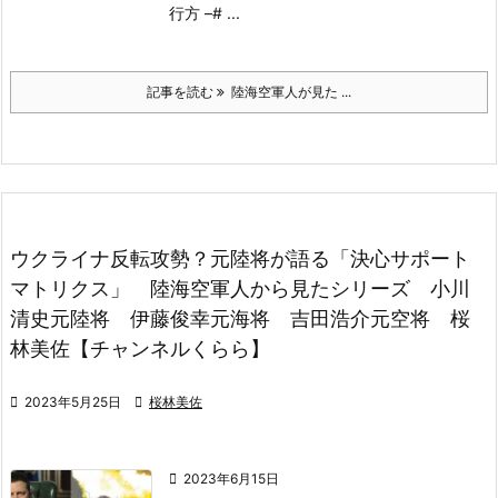
行方 –
# ...
記事を読む
陸海空軍人が見た ...
ウクライナ反転攻勢？元陸将が語る「決心サポート
マトリクス」 陸海空軍人から見たシリーズ 小川
清史元陸将 伊藤俊幸元海将 吉田浩介元空将 桜
林美佐【チャンネルくらら】

2023年5月25日

桜林美佐

2023年6月15日