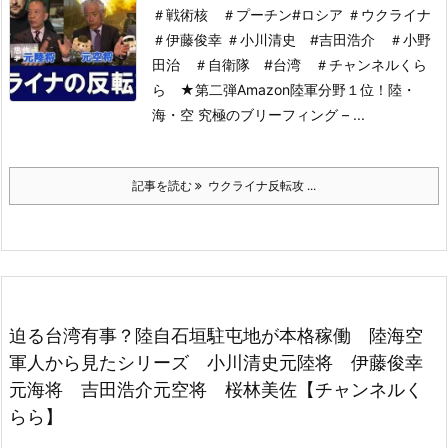
＃戦術核 ＃プーチン#ロシア ＃ウクライナ
＃伊藤俊幸 ＃小川清史 #吉田浩介 ＃小野
田治 ＃自衛隊 #台湾 ＃チャンネルくら
ら
★第二弾Amazon陸軍分野１位！
陸・
海・空 究極のブリーフィング – ...
記事を読む
ウクライナ反転攻 ...
迫る台湾有事？陸自石垣駐屯地が本格稼働 陸海空
軍人から見たシリーズ 小川清史元陸将 伊藤俊幸
元海将 吉田浩介元空将 桜林美佐【チャンネルく
らら】