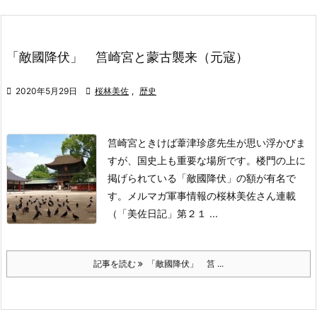
「敵國降伏」 筥崎宮と蒙古襲来（元寇）

2020年5月29日

桜林美佐
,
歴史
筥崎宮ときけば葦津珍彦先生が思い浮かびま
すが、
国史上も重要な場所です。
楼門の上に
掲げられている
「敵國降伏」
の額が有名で
す。
メルマガ軍事情報の桜林美佐さん連載
（「美佐日記」第２１ ...
記事を読む
「敵國降伏」 筥 ...