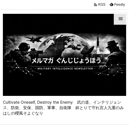

Feedly
RSS


メニュ

前へ

次へ

検索
Cultivate Oneself, Destroy the Enemy 武の道、インテリジェン
ス、防衛、安保、国防、軍事、自衛隊 鉾とりて守れ宮人九重のみ
はしの櫻風そよぐなり