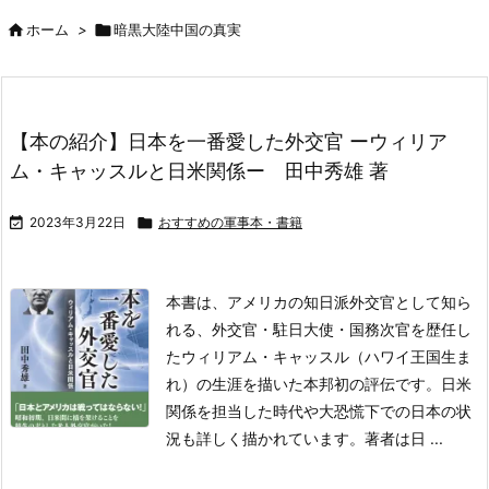

ホーム
>

暗黒大陸中国の真実
【本の紹介】日本を一番愛した外交官 ーウィリア
ム・キャッスルと日米関係ー 田中秀雄 著

2023年3月22日

おすすめの軍事本・書籍
本書は、アメリカの知日派外交官として知ら
れる、外交官・駐日大使・国務次官を歴任し
たウィリアム・キャッスル（ハワイ王国生ま
れ）の生涯を描いた本邦初の評伝です。日米
関係を担当した時代や大恐慌下での日本の状
況も詳しく描かれています。著者は日 ...