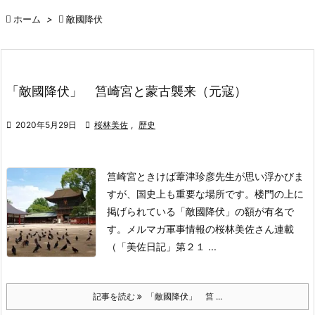

ホーム
>

敵國降伏
「敵國降伏」 筥崎宮と蒙古襲来（元寇）

2020年5月29日

桜林美佐
,
歴史
筥崎宮ときけば葦津珍彦先生が思い浮かびま
すが、
国史上も重要な場所です。
楼門の上に
掲げられている
「敵國降伏」
の額が有名で
す。
メルマガ軍事情報の桜林美佐さん連載
（「美佐日記」第２１ ...
記事を読む
「敵國降伏」 筥 ...