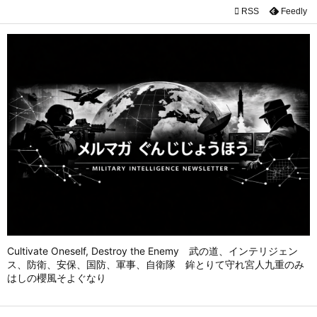

RSS
Feedly

メニュ

前へ

次へ

検索
Cultivate Oneself, Destroy the Enemy 武の道、インテリジェン
ス、防衛、安保、国防、軍事、自衛隊 鉾とりて守れ宮人九重のみ
はしの櫻風そよぐなり