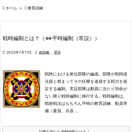

ホーム
>

教育訓練
戦時編制とは？（⇔平時編制（常設））

2023年7月11日

政戦略
,
歴史
戦時における単位部隊の編成。部隊が戦時諸
法規と相まってその任務を達成する戦力を
規
定する編制。常設部隊は動員に当たり別命が
ない限り戦時編制に移行する。
戦時編制は、
戦術戦法はもちろん平時の教育訓練、動員準
備（要員、兵器 ...
記事を読む
戦時編制とは？（ ...