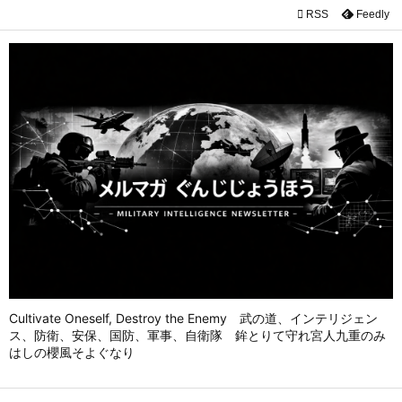

RSS
Feedly

メニュ

前へ

次へ

検索
Cultivate Oneself, Destroy the Enemy 武の道、インテリジェン
ス、防衛、安保、国防、軍事、自衛隊 鉾とりて守れ宮人九重のみ
はしの櫻風そよぐなり