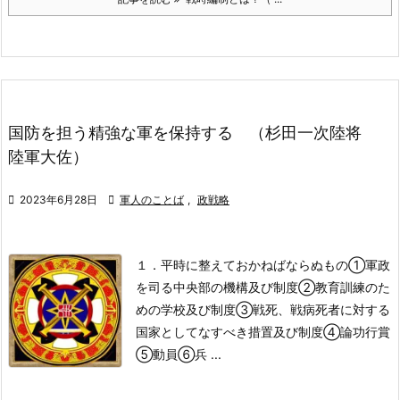
国防を担う精強な軍を保持する （杉田一次陸将
陸軍大佐）

2023年6月28日

軍人のことば
,
政戦略
１．平時に整えておかねばならぬもの
①軍政
を司る中央部の機構及び制度
②教育訓練のた
めの学校及び制度
③戦死、戦病死者に対する
国家としてなすべき措置及び制度
④論功行賞
⑤動員
⑥兵 ...