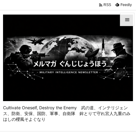

Feedly
RSS


メニュ

前へ

次へ

検索
Cultivate Oneself, Destroy the Enemy 武の道、インテリジェン
ス、防衛、安保、国防、軍事、自衛隊 鉾とりて守れ宮人九重のみ
はしの櫻風そよぐなり