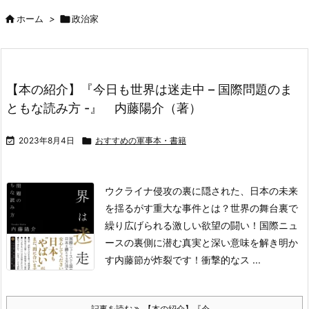

ホーム
>

政治家
【本の紹介】『今日も世界は迷走中 – 国際問題のま
ともな読み方 -』 内藤陽介（著）

2023年8月4日

おすすめの軍事本・書籍
ウクライナ侵攻の裏に隠された、日本の未来
を揺る
がす重大な事件とは？世界の舞台裏で
繰り広げられ
る激しい欲望の闘い！国際ニュ
ースの裏側に潜む真
実と深い意味を解き明か
す内藤節が炸裂です！
衝撃的なス ...
記事を読む
【本の紹介】『今 ...