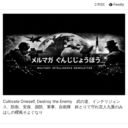

RSS
Feedly

メニュ

前へ

次へ

検索
Cultivate Oneself, Destroy the Enemy 武の道、インテリジェン
ス、防衛、安保、国防、軍事、自衛隊 鉾とりて守れ宮人九重のみ
はしの櫻風そよぐなり