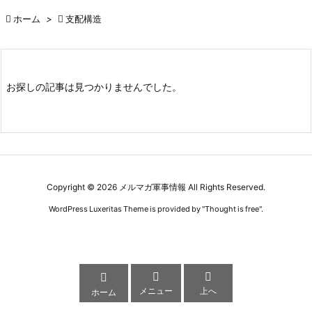

ホーム
>

支配構造
お探しの記事は見つかりませんでした。
Copyright ©
2026
メルマガ軍事情報
All Rights Reserved.
WordPress Luxeritas Theme is provided by "
Thought is free
".



メニュー
上へ
ホーム