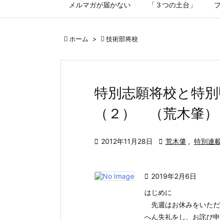
メルマガが届かない
「３つの土台」

ホーム
>

技術部将校
特別志願将校と特別
（２） （荒木肇）

2012年11月28日

荒木肇
,
特別連

2019年2月6日
はじめに
先週はお休みをいただ
へん失礼をし、お詫び申