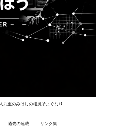
て守れ宮人九重のみはしの櫻風そよぐなり
過去の連載
リンク集