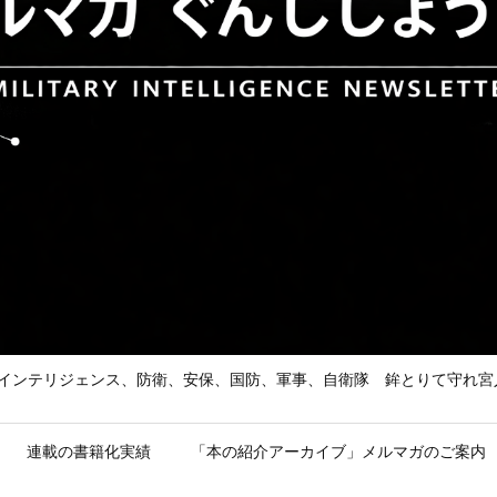
he Enemy 武の道、インテリジェンス、防衛、安保、国防、軍事、自衛隊 鉾とり
連載の書籍化実績
「本の紹介アーカイブ」メルマガのご案内