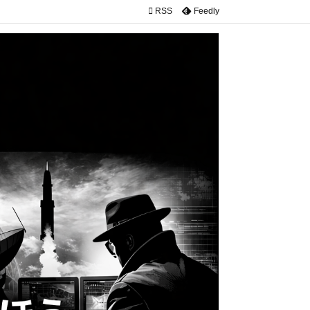

RSS
Feedly