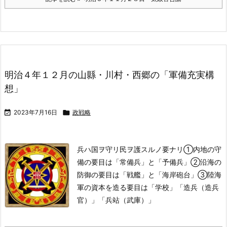
明治４年１２月の山縣・川村・西郷の「軍備充実構
想」

2023年7月16日

政戦略
兵ハ国ヲ守リ民ヲ護スルノ要ナリ
①内地の守
備の要目は「常備兵」と「予備兵」
②沿海の
防御の要目は「戦艦」と「海岸砲台」
③陸海
軍の資本を造る要目は「学校」「造兵（造兵
官）」「兵站（武庫）」