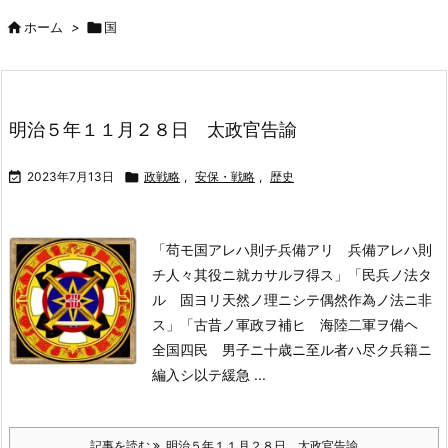

ホーム
>

国
明治５年１１月２８日 太政官告諭

2023年7月13日

政戦略
,
安保・戦略
,
歴史
「苟モ国アレハ則チ兵備アリ 兵備アレハ則
チ人々其役ニ就カサルヲ得ス」
「民兵ノ法タ
ル 固ヨリ天然ノ理ニシテ偶然作為ノ法ニ非
ス」
「古昔ノ軍政ヲ補ヒ 海陸二軍ヲ備ヘ
全国四民 男子ニ十歳ニ至ル者ハ尽ク兵籍ニ
編入シ以テ緩急 ...
記事を読む
明治５年１１月２８日 太政官告諭