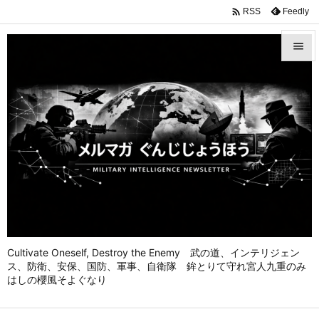

Feedly
RSS


メニュ

前へ

次へ

検索
Cultivate Oneself, Destroy the Enemy 武の道、インテリジェン
ス、防衛、安保、国防、軍事、自衛隊 鉾とりて守れ宮人九重のみ
はしの櫻風そよぐなり