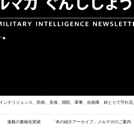
he Enemy 武の道、インテリジェンス、防衛、安保、国防、軍事、自衛隊 鉾とり
連載の書籍化実績
「本の紹介アーカイブ」メルマガのご案内