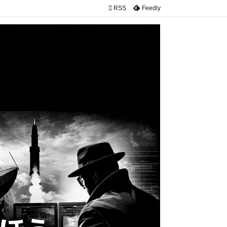

RSS
Feedly