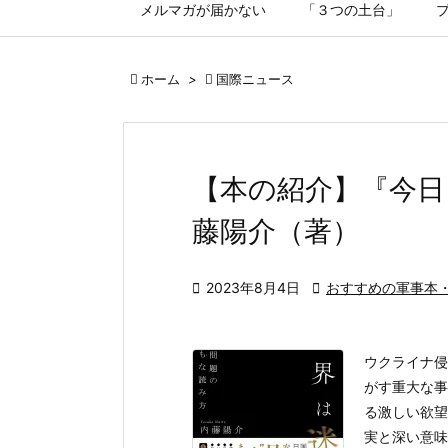
メルマガが届かない
「３つの土台」

ホーム
>

国際ニュース
【本の紹介】『今日
藤陽介（著）

2023年8月4日

おすすめの軍事本
ウクライナ侵
がす重大な事
る激しい欲望
実と深い意味