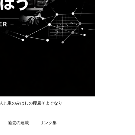
て守れ宮人九重のみはしの櫻風そよぐなり
過去の連載
リンク集