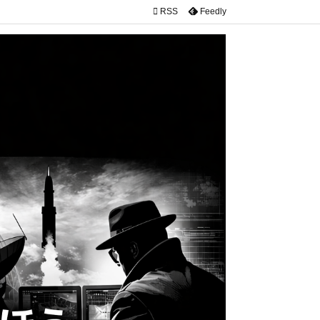

RSS
Feedly