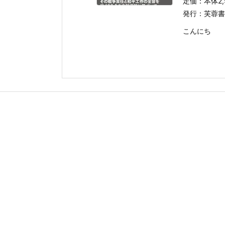
定価：本体2,
発行：芙蓉書
こんにち