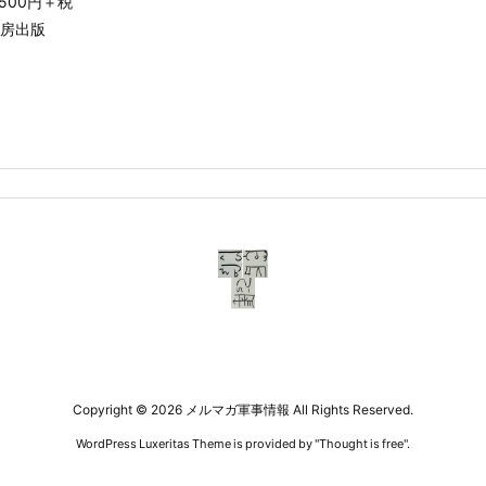
500円＋税
房出版
Copyright ©
2026
メルマガ軍事情報
All Rights Reserved.
WordPress Luxeritas Theme is provided by "
Thought is free
".