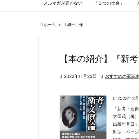
メルマガが届かない
「３つの土台」

ホーム
>

和平工作
【本の紹介】『新考

2022年11月25日

おすすめの軍事

2023年2
『新考・近衛
太田茂（著）
出版年月日：20
判型・ページ