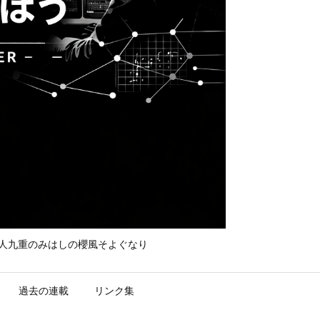
て守れ宮人九重のみはしの櫻風そよぐなり
過去の連載
リンク集