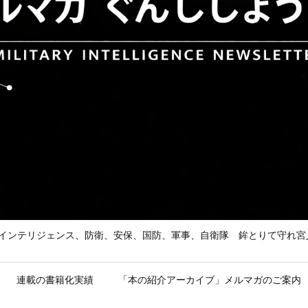
he Enemy 武の道、インテリジェンス、防衛、安保、国防、軍事、自衛隊 鉾とり
連載の書籍化実績
「本の紹介アーカイブ」メルマガのご案内