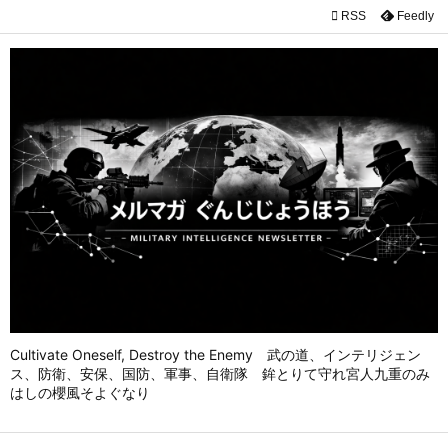

RSS
Feedly

メニュ

前へ

次へ

検索
Cultivate Oneself, Destroy the Enemy 武の道、インテリジェン
ス、防衛、安保、国防、軍事、自衛隊 鉾とりて守れ宮人九重のみ
はしの櫻風そよぐなり