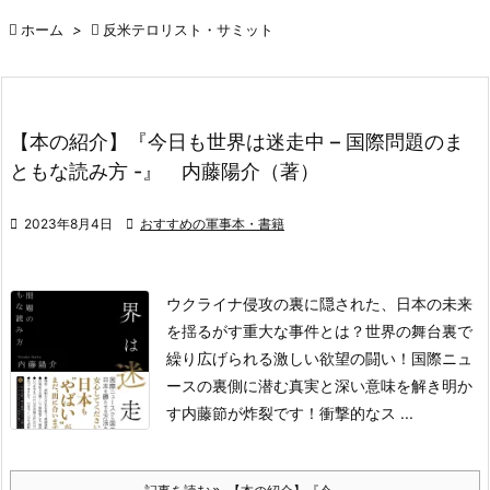

ホーム
>

反米テロリスト・サミット
【本の紹介】『今日も世界は迷走中 – 国際問題のま
ともな読み方 -』 内藤陽介（著）

2023年8月4日

おすすめの軍事本・書籍
ウクライナ侵攻の裏に隠された、日本の未来
を揺る
がす重大な事件とは？世界の舞台裏で
繰り広げられ
る激しい欲望の闘い！国際ニュ
ースの裏側に潜む真
実と深い意味を解き明か
す内藤節が炸裂です！
衝撃的なス ...