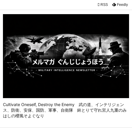

RSS
Feedly

メニュ

前へ

次へ

検索
Cultivate Oneself, Destroy the Enemy 武の道、インテリジェン
ス、防衛、安保、国防、軍事、自衛隊 鉾とりて守れ宮人九重のみ
はしの櫻風そよぐなり