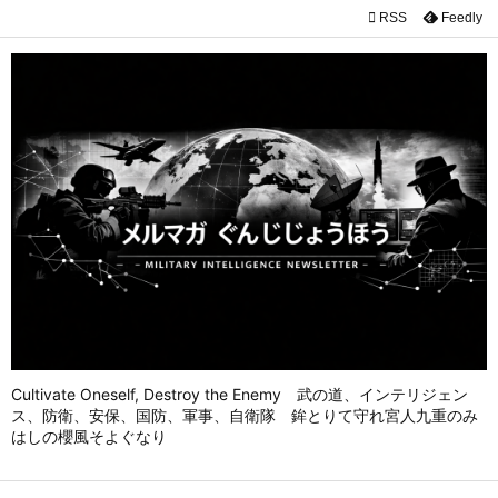

RSS
Feedly

メニュ

前へ

次へ

検索
Cultivate Oneself, Destroy the Enemy 武の道、インテリジェン
ス、防衛、安保、国防、軍事、自衛隊 鉾とりて守れ宮人九重のみ
はしの櫻風そよぐなり