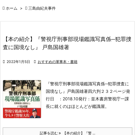

ホーム
>

三島由紀夫事件
【本の紹介】『警視庁刑事部現場鑑識写真係─犯罪捜
査に国境なし』 戸島国雄著

2022年1月5日

おすすめの軍事本・書籍
『警視庁刑事部現場鑑識写真係─犯罪捜査に
国境なし』
戸島国雄著
四六判２３２ページ
発
行日 ：2018.10
発行：並木書房
警視庁一課
長に就くのはほとんどが鑑識屋。
記事を読む
【本の紹介】『警 ...