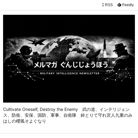

RSS
Feedly

メニュ

前へ

次へ

検索
Cultivate Oneself, Destroy the Enemy 武の道、インテリジェン
ス、防衛、安保、国防、軍事、自衛隊 鉾とりて守れ宮人九重のみ
はしの櫻風そよぐなり