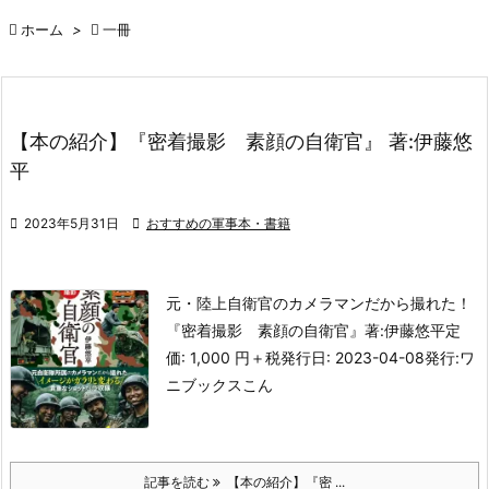

ホーム
>

一冊
【本の紹介】『密着撮影 素顔の自衛官』 著:伊藤悠
平

2023年5月31日

おすすめの軍事本・書籍
元・陸上自衛官のカメラマンだから撮れた！
『密着撮影 素顔の自衛官』
著:伊藤悠平
定
価: 1,000 円＋税
発行日: 2023-04-08
発行:ワ
ニブックス
こん
記事を読む
【本の紹介】『密 ...