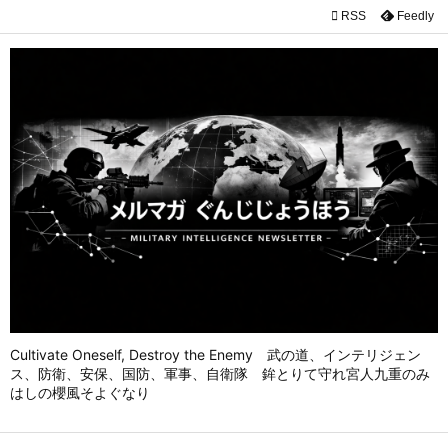

RSS
Feedly

メニュ

前へ

次へ

検索
Cultivate Oneself, Destroy the Enemy 武の道、インテリジェン
ス、防衛、安保、国防、軍事、自衛隊 鉾とりて守れ宮人九重のみ
はしの櫻風そよぐなり