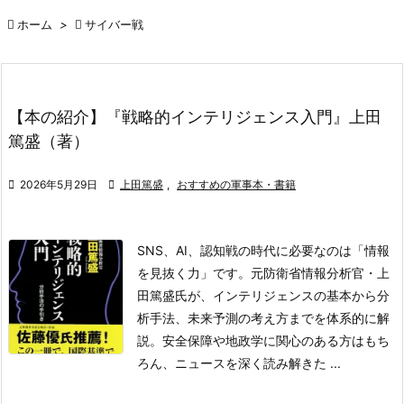

ホーム
>

サイバー戦
【本の紹介】『戦略的インテリジェンス入門』上田
篤盛（著）

2026年5月29日

上田篤盛
,
おすすめの軍事本・書籍
SNS、AI、認知戦の時代に必要なのは「情報
を見抜く力」です。元防衛省情報分析官・上
田篤盛氏が、インテリジェンスの基本から分
析手法、未来予測の考え方までを体系的に解
説。安全保障や地政学に関心のある方はもち
ろん、ニュースを深く読み解きた ...