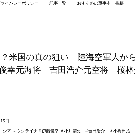
プライバシーポリシー
記事一覧
おすすめの軍事本・書籍
は？米国の真の狙い 陸海空軍人か
俊幸元海将 吉田浩介元空将 桜林
月15日
ロシア ＃ウクライナ＃伊藤俊幸 ＃小川清史 #吉田浩介 ＃小野田治