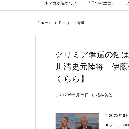
メルマガが届かない
「３つの土台」

ホーム
>

クリミア奪還
クリミア奪還の鍵
川清史元陸将 伊藤
くらら】

2023年5月25日

桜林美佐

2023年6
＃プーチン#