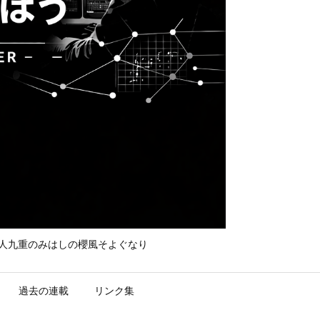
て守れ宮人九重のみはしの櫻風そよぐなり
過去の連載
リンク集