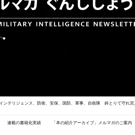
he Enemy 武の道、インテリジェンス、防衛、安保、国防、軍事、自衛隊 鉾とり
連載の書籍化実績
「本の紹介アーカイブ」メルマガのご案内