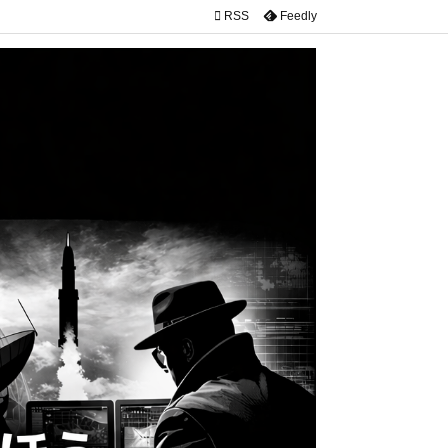

RSS
Feedly