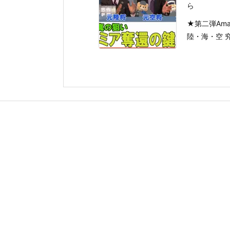
ら
★第二弾Am
陸・海・空 究