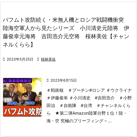
バフムト攻防続く・米無人機とロシア戦闘機衝突
陸海空軍人から見たシリーズ 小川清史元陸将 伊
藤俊幸元海将 吉田浩介元空将 桜林美佐【チャン
ネルくらら】

2023年5月25日

桜林美佐

2023年6月15日
＃戦術核 ＃プーチン#ロシア ＃ウクライナ
＃伊藤俊幸 ＃小川清史 #吉田浩介 ＃小野
田治 ＃自衛隊 #台湾 ＃チャンネルくら
ら
★第二弾Amazon陸軍分野１位！
陸・
海・空 究極のブリーフィング – ...