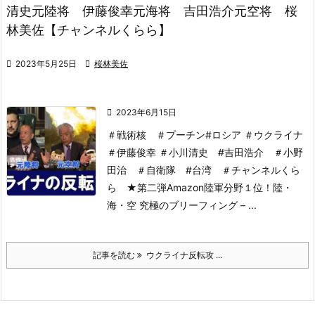
清史元陸将 伊藤俊幸元海将 吉田浩介元空将 桜
林美佐【チャンネルくらら】

2023年5月25日

桜林美佐

2023年6月15日
＃戦術核 ＃プーチン#ロシア ＃ウクライナ
＃伊藤俊幸 ＃小川清史 #吉田浩介 ＃小野
田治 ＃自衛隊 #台湾 ＃チャンネルくら
ら
★第二弾Amazon陸軍分野１位！
陸・
海・空 究極のブリーフィング – ...
記事を読む
ウクライナ反転攻 ...