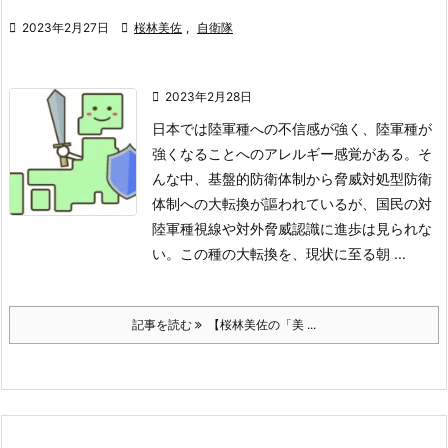

2023年2月27日

桜林美佐
,
自衛隊

2023年2月28日
日本では陸軍種への不信感が強く、陸軍種が
強くなることへのアレルギー感覚がある。そ
んな中、基盤的防衛体制から脅威対処型防衛
体制への大転換が謳われているが、国民の対
陸軍種視線や対外脅威認識に進歩は見られな
い。この種の大転換を、現状に至る朝 ...
記事を読む
【桜林美佐の「美 ...