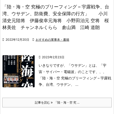
「陸・海・空 究極のブリーフィング – 宇露戦争、台
湾、ウサデン、防衛費、安全保障の行方」 小川
清史元陸将 伊藤俊幸元海将 小野田治元 空将 桜
林美佐 チャンネルくらら 倉山満 江崎 道朗

2022年12月20日

おすすめの軍事本・書籍

2023年2月23日
いきなりですが、
「ウサデン」
とは、
「宇
宙・サイバー・電磁波」
のことです、、、
「陸・海・空 究極のブリーフィング – 宇露戦
争、
台湾、ウサデン、 ...
記事を読む
「陸・海・空 究 ...