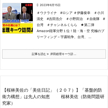

2023年6月15日
＃ウクライナ #ロシア ＃伊藤俊幸 ＃小川
清史 #吉田浩介 ＃小野田治 ＃自衛隊 #
台湾 ＃チャンネルくらら
★第二弾
Amazon陸軍分野１位！
陸・海・空 究極のブ
リーフィング – 宇露戦争、台湾、 ...
記事を読む
岸田総理キーウ訪 ...
【桜林美佐の「美佐日記」（２０７）】「基盤的防
衛力構想」は先人の知恵 桜林美佐（防衛問題研
究家）