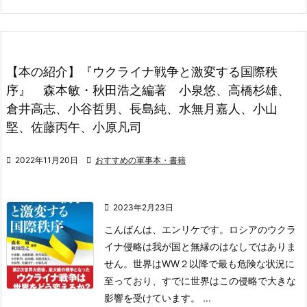
【本の紹介】『ウクライナ戦争と激変する国際秩
序』 森本敏・秋田浩之編著 小泉悠、高橋杉雄、
倉井高志、小谷哲男、長島純、水無月嘉人、小山
堅、佐藤丙午、小原凡司

2022年11月20日

おすすめの軍事本・書籍

2023年2月23日
こんばんは、エンリケです。
ロシアのウクラ
イナ侵略は我が国と無縁のはなしで
はありま
せん。世界はWW２以降で最も危険な状況に
至っており、すでに世界はこの侵略で大きな
影響を
受けています。 ...