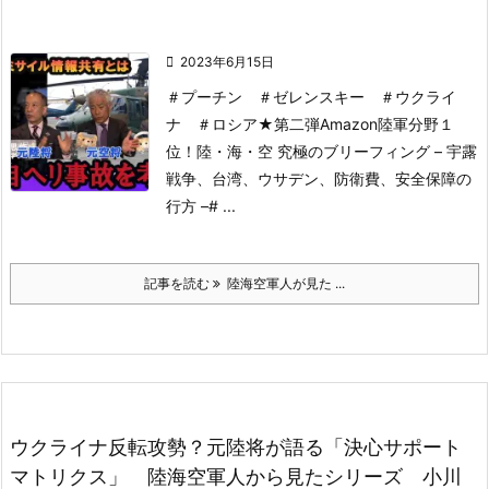

2023年6月15日
＃プーチン ＃ゼレンスキー ＃ウクライ
ナ ＃ロシア
★第二弾Amazon陸軍分野１
位！
陸・海・空 究極のブリーフィング – 宇露
戦争、台湾、ウサデン、防衛費、安全保障の
行方 –
# ...
記事を読む
陸海空軍人が見た ...
ウクライナ反転攻勢？元陸将が語る「決心サポート
マトリクス」 陸海空軍人から見たシリーズ 小川