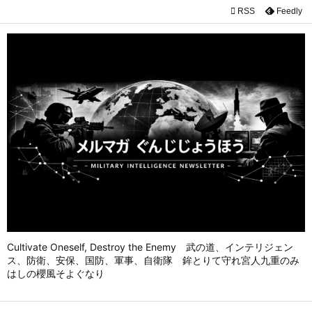

RSS
Feedly

メニュ

前へ

次へ

検索
Cultivate Oneself, Destroy the Enemy 武の道、インテリジェン
ス、防衛、安保、国防、軍事、自衛隊 鉾とりて守れ宮人九重のみ
はしの櫻風そよぐなり