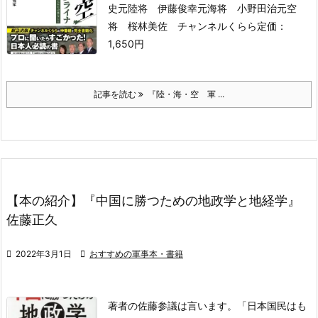
史元陸将 伊藤俊幸元海将 小野田治元空
将
桜林美佐 チャンネルくらら
定価：
1,650円
記事を読む
『陸・海・空 軍 ...
【本の紹介】『中国に勝つための地政学と地経学』
佐藤正久

2022年3月1日

おすすめの軍事本・書籍
著者の佐藤参議は言います。
「日本国民はも