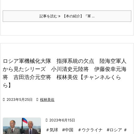
記事を読む
【本の紹介】『軍 ...
ロシア軍機械化大隊 指揮系統の欠点 陸海空軍人
から見たシリーズ 小川清史元陸将 伊藤俊幸元海
将 吉田浩介元空将 桜林美佐【チャンネルくら
ら】

2023年5月25日

桜林美佐

2023年6月15日
＃気球 #中国 ＃ウクライナ #ロシア ＃