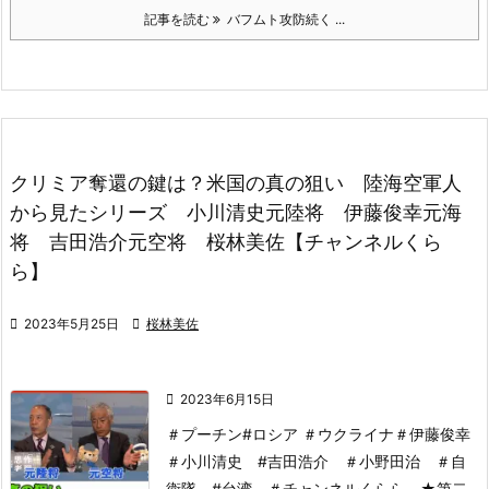
記事を読む
バフムト攻防続く ...
クリミア奪還の鍵は？米国の真の狙い 陸海空軍人
から見たシリーズ 小川清史元陸将 伊藤俊幸元海
将 吉田浩介元空将 桜林美佐【チャンネルくら
ら】

2023年5月25日

桜林美佐

2023年6月15日
＃プーチン#ロシア ＃ウクライナ＃伊藤俊幸
＃小川清史 #吉田浩介 ＃小野田治 ＃自
衛隊 #台湾 ＃チャンネルくらら
★第二