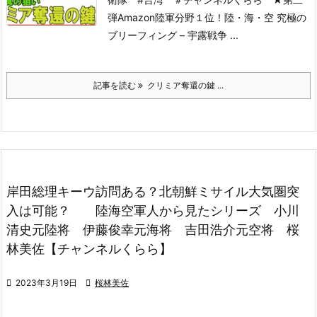
弾Amazon陸軍分野１位！
陸・海・空 究極の
ブリーフィング – 宇露戦争 ...
記事を読む
クリミア奪還の鍵 ...
岸田総理キーウ訪問ある？北朝鮮ミサイル大気圏突
入は可能？ 陸海空軍人から見たシリーズ 小川
清史元陸将 伊藤俊幸元海将 吉田浩介元空将 桜
林美佐【チャンネルくらら】

2023年3月19日

桜林美佐