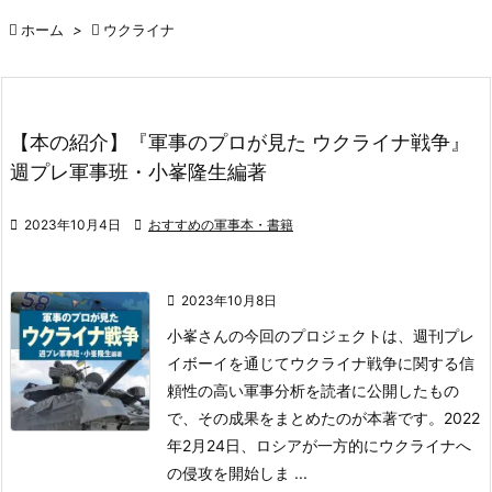

ホーム
>

ウクライナ
【本の紹介】『軍事のプロが見た ウクライナ戦争』
週プレ軍事班・小峯隆生編著

2023年10月4日

おすすめの軍事本・書籍

2023年10月8日
小峯さんの今回のプロジェクトは、週刊プレ
イボーイを通じてウクライナ戦争に関する信
頼性の高い軍事分析を読者に公開したもの
で、その成果をまとめたのが本著です。
2022
年2月24日、ロシアが一方的にウクライナへ
の侵攻を開始しま ...