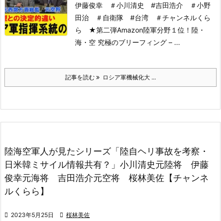
伊藤俊幸 ＃小川清史 #吉田浩介 ＃小野
田治 ＃自衛隊 #台湾 ＃チャンネルくら
ら
★第二弾Amazon陸軍分野１位！
陸・
海・空 究極のブリーフィング – ...
記事を読む
ロシア軍機械化大 ...
陸海空軍人が見たシリーズ「陸自ヘリ事故を考察・
日米韓ミサイル情報共有？」小川清史元陸将 伊藤
俊幸元海将 吉田浩介元空将 桜林美佐【チャンネ
ルくらら】

2023年5月25日

桜林美佐