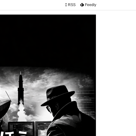

RSS
Feedly