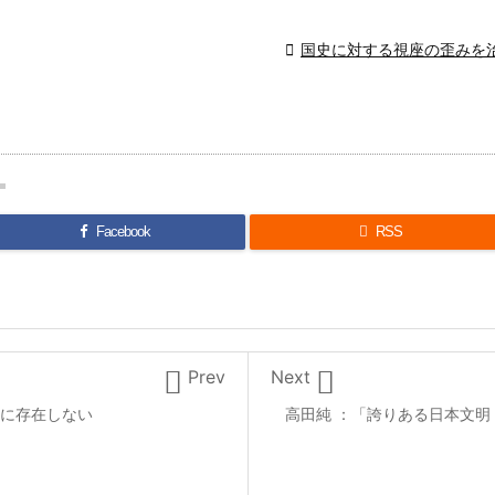

国史に対する視座の歪みを
Facebook

RSS


Prev
Next
に存在しない
高田純 ：「誇りある日本文明