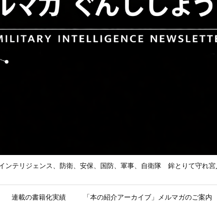
he Enemy 武の道、インテリジェンス、防衛、安保、国防、軍事、自衛隊 鉾とり
連載の書籍化実績
「本の紹介アーカイブ」メルマガのご案内