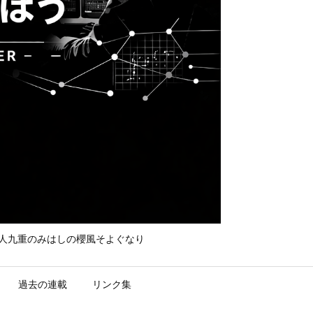
て守れ宮人九重のみはしの櫻風そよぐなり
過去の連載
リンク集