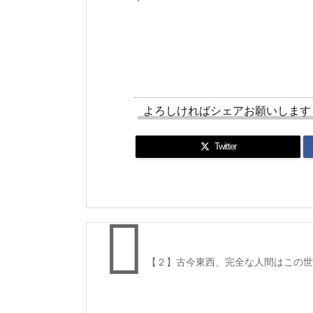
よろしければシェアお願いします
Twitter

【２】古今東西、完全な人間はこの世