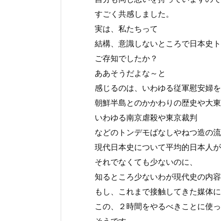
すごく共感しました。
実は、私たちって
結構、意識しないところで日本史ト
ご存知でしたか？
ああそうだよな～と
感じるのは、いわゆる従軍慰安婦を
朝鮮半島とのかかわりの歴史や大東
いわゆる南京虐殺や東京裁判
などのトンデモばなしやねつ造の流
現代日本史について平均的日本人が
それでなくても少ないのに、
知るところ少ないわが現代史の内容
もし、これまで接触してきた媒体に
この、２時間をやるべきことに使っ
そうです。