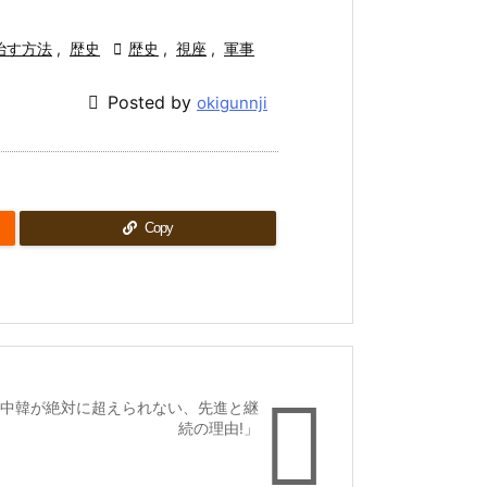
治す方法
,
歴史

歴史
,
視座
,
軍事

Posted by
okigunnji
Copy

 中韓が絶対に超えられない、先進と継
続の理由!」