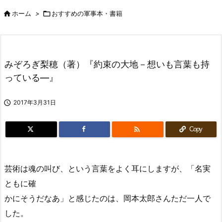

ホーム
>

おすすめの軍事本・書籍
みぞろぎ梨穂（著）『約束の大地－想いも言葉も持
っている―』

2017年3月31日

Copy
芸術は魂の叫び、という言葉をよく耳にしますが、「名実
ともに確
かにそうだなあ」と感じたのは、岡本太郎さんただ一人で
した。