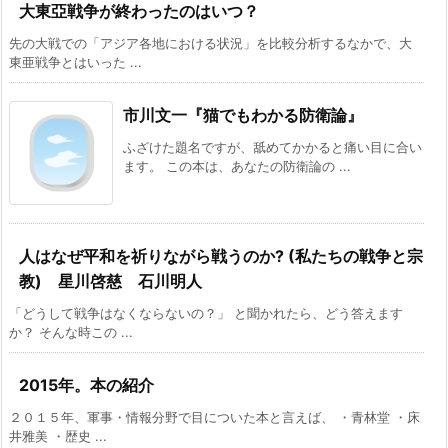
大東亞戦争が終わったのはいつ？
先の大戦での「アジア各地における状況」を比較分析するなかで、大
東亜戦争とはいった ...
市川文一『猫でもわかる防衛論』
ふざけた題名ですが、舐めてかかると痛い目に合い
ます。 この本は、あなたの防衛論の ...
人はなぜ平和を祈りながら戦うのか? (私たちの戦争と宗
教) 星川啓慈 石川明人
「どうして戦争はなくならないの？」 と聞かれたら、どう答えます
か？ そんな時この ...
2015年。本の紹介
２０１５年、軍事・情報分野で目についた本と言えば、 ・青林堂 ・床
井雅美 ・歴史 ...