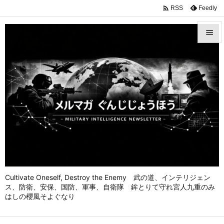

Feedly
RSS


メニュ

前へ

次へ

検索
Cultivate Oneself, Destroy the Enemy 武の道、インテリジェン
ス、防衛、安保、国防、軍事、自衛隊 鉾とりて守れ宮人九重のみ
はしの櫻風そよぐなり