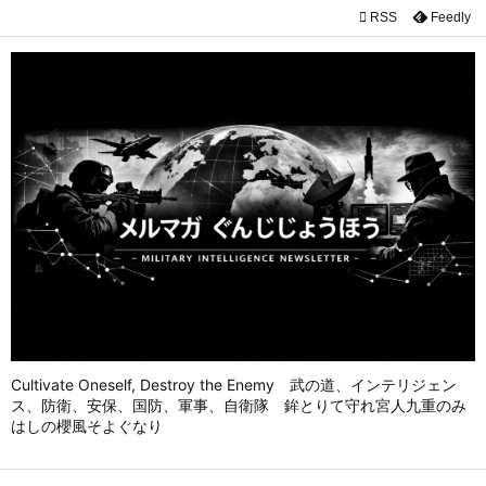

RSS
Feedly

メニュ

前へ

次へ

検索
Cultivate Oneself, Destroy the Enemy 武の道、インテリジェン
ス、防衛、安保、国防、軍事、自衛隊 鉾とりて守れ宮人九重のみ
はしの櫻風そよぐなり