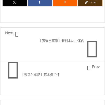

Copy

Next

【脚気と軍隊】新刊本のご案内


Prev
【脚気と軍隊】荒木肇です