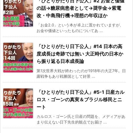
「ひとりがたり日下公人」#2 お金と価値
の話→糖尿病患者として→奨学金→紫電
改・中島飛行機→理想の年収ほか
「お金2.0」という本が卓上に置かれていますが、
お金や価値といったものについてあ ...
「ひとりがたり日下公人」#14 日本の高
度成長は奇跡では無い 大正時代の日本か
ら振り返る日本成長論
第1次世界大戦が終わったのが1918年の大正7年。日
露戦争もあり戦勝国として好景 ...
「ひとりがたり日下公人」#5-1 日産カル
ロス・ゴーンの真実＆ブラジル移民とニ
ート
カルロス・ゴーン氏と日産の問題を、メディアがあ
まり伝えない日下先生的観点でお届け ...