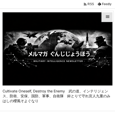

Feedly
RSS


メニュ

前へ

次へ

検索
Cultivate Oneself, Destroy the Enemy 武の道、インテリジェン
ス、防衛、安保、国防、軍事、自衛隊 鉾とりて守れ宮人九重のみ
はしの櫻風そよぐなり