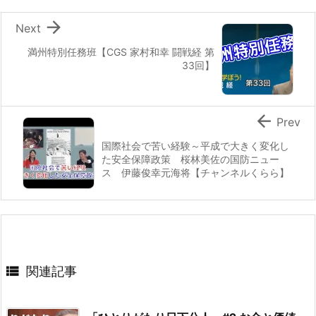

Next
満州特別任務班【CGS 家村和幸 闘戦経 第
33回】

Prev
国際社会で苦い経験～平成で大きく変化し
た安全保障政策 桜林美佐の国防ニュー
ス 伊藤俊幸元海将【チャンネルくらら】

関連記事