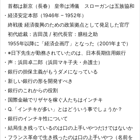
首都は新京（長春） 皇帝は溥儀 スローガンは五族協和
・経済安定本部（1946年 – 1952年）
終戦後 経済復興のための政策拠点として発足した官庁
初代総裁：吉田茂 / 初代長官：膳桂之助
1955年以降に「経済企画庁」となった（2001年まで）
・※日下先生が勤務されていたのは、日本長期信用銀行
・声：浜田卓二郎（浜田マキ子夫・弁護士）
・銀行の担保主義がもうダメになっている
・新しい銀行の形を開発すべき
・銀行のこれからの役割
・国際金融でリザヤを稼ぐ人たちはインチキ
・Q.「インチキが多い」とはどういう事でしょうか？
・銀行のインチキ性について
・結局生き残っているのは口の上手いやつだけではないか
・フランス革命で生き残ったのは口の上手いやつ（名前を