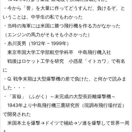
・今から「誉」を大量に作ってどうすんだ、負けるぞ、と
いうことは、中学生の私でもわかった
・当時の海軍には米国に勝つ飛行機を作る力がなかった
（エンジンの馬力がそもそも小さかった）
・糸川英男（1912年 – 1999年）
東京帝国大学工学部航空学科卒 中島飛行機入社
戦後はロケット工学を研究 小惑星「イトカワ」で有名
に
・Q. 戦争末期は大型爆撃機の差で負けた、と何かで読みま
した・・・
・「富嶽」（ふがく）～未完成の大型長距離爆撃機～
1943年より中島飛行機三鷹研究所（現調布飛行場付近）
で開発された
米国本土を爆撃→ドイツで補給→ソ連を爆撃して世界一周
も