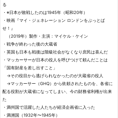
る
・※日本が敗戦したのは1945年（昭和20年）
・映画『マイ・ジェネレーション ロンドンをぶっとば
せ！』
（2019年）製作・主演：マイケル・ケイン
・戦争が終わった後の大蔵省
・英国も日本も戦後は階級社会がなくなり庶民は喜んだ
・マッカーサーが日本の役人を呼びつけて頼んだことは
「国有財産を差し出すこと」
→その役目から逃げられなかったのが大蔵省の役人
→マッカーサー（GHQ）から依頼されたものを、各省に
配る役割が大蔵省になってしまい、今の財務省利権が出来
た
・満州国で活躍した人たちが経済企画省に入った
・満洲国（1932年〜1945年）