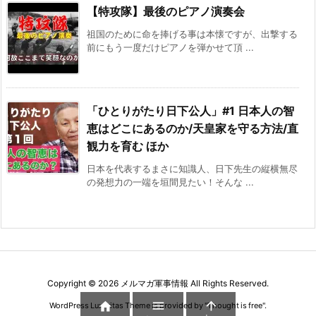
【特攻隊】最後のピアノ演奏会
祖国のために命を捧げる事は本懐ですが、出撃する
前にもう一度だけピアノを弾かせて頂 ...
「ひとりがたり日下公人」#1 日本人の智
恵はどこにあるのか/天皇家を守る方法/直
観力を育む ほか
日本を代表するまさに知識人、日下先生の縦横無尽
の発想力の一端を垣間見たい！そんな ...
Copyright ©
2026
メルマガ軍事情報
All Rights Reserved.



WordPress Luxeritas Theme is provided by "
Thought is free
".