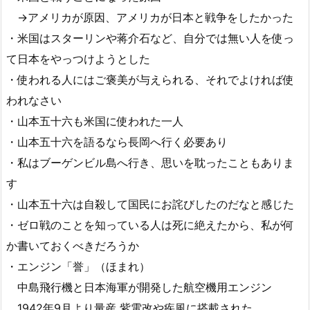
→アメリカが原因、アメリカが日本と戦争をしたかった
・米国はスターリンや蒋介石など、自分では無い人を使っ
て日本をやっつけようとした
・使われる人にはご褒美が与えられる、それでよければ使
われなさい
・山本五十六も米国に使われた一人
・山本五十六を語るなら長岡へ行く必要あり
・私はブーゲンビル島へ行き、思いを耽ったこともありま
す
・山本五十六は自殺して国民にお詫びしたのだなと感じた
・ゼロ戦のことを知っている人は死に絶えたから、私が何
か書いておくべきだろうか
・エンジン「誉」（ほまれ）
中島飛行機と日本海軍が開発した航空機用エンジン
1942年9月より量産 紫電改や疾風に搭載された